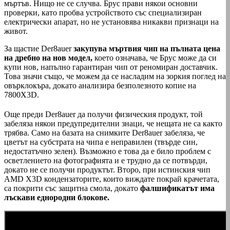
мъртъв. Нищо не се случва. Брус прави някои основни
проверки, като пробва устройството със специализиран
електрически апарат, но не установява никакви признаци на
живот.
За щастие Der8auer
закупува мъртвия чип на пълната цена
на дребно на нов модел,
което означава, че Брус може да си
купи нов, напълно гарантиран чип от реномиран доставчик.
Това значи също, че можем да се насладим на зоркия поглед на
овърклокъра, докато анализира безполезното копие на
7800X3D.
Още преди Der8auer да получи физическия продукт, той
забеляза някои предупредителни знаци, че нещата не са както
трябва. Само на базата на снимките Der8auer забеляза, че
цветът на субстрата на чипа е неправилен (твърде син,
недостатъчно зелен). Възможно е това да е било проблем с
осветлението на фотографията и е трудно да се потвърди,
докато не се получи продуктът. Второ, при истинския чип
AMD X3D кондензаторите, които виждате покрай крачетата,
са покрити със защитна смола, докато
фалшификатът има
лъскави еднородни блокове.