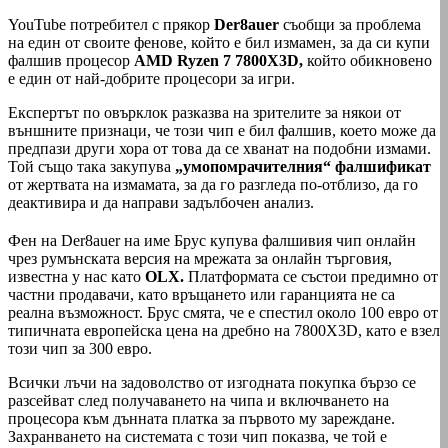
YouTube потребител с прякор
Der8auer
съобщи за проблема
на един от своите фенове, който е бил измамен, за да си купи
фалшив процесор
AMD Ryzen 7 7800X3D,
който обикновено
е един от най-добрите процесори за игри.
Експертът по овърклок разказва на зрителите за някои от
външните признаци, че този чип е бил фалшив, което може да
предпази други хора от това да се хванат на подобни измами.
Той също така закупува
„умопомрачителния“ фалшификат
от жертвата на измамата, за да го разгледа по-отблизо, да го
деактивира и да направи задълбочен анализ.
Фен на Der8auer на име Брус купува фалшивия чип онлайн
чрез румънската версия на мрежата за онлайн търговия,
известна у нас като
OLX.
Платформата се състои предимно от
частни продавачи, като връщането или гаранцията не са
реална възможност. Брус смята, че е спестил около 100 евро от
типичната европейска цена на дребно на 7800X3D, като е взел
този чип за 300 евро.
Всички лъчи на задоволство от изгодната покупка бързо се
разсейват след получаването на чипа и включването на
процесора към дънната платка за първото му зареждане.
Захранването на системата с този чип показва, че той е