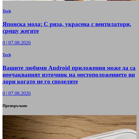
Tech
Японска мода: С риза, украсена с вентилатори,
срещу жегите
0
|
07.08.2026
Tech
Вашите любими Android приложения може да са
неочакваният източник на местоположението ви
дори когато не го споделяте
0
|
07.08.2026
Препоръчано