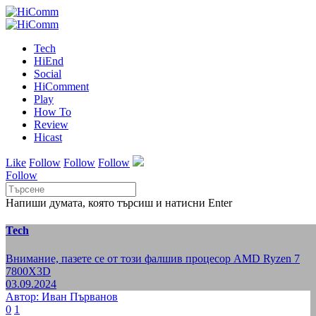
Tech
HiEnd
Social
HiComment
Play
How To
Review
Hicast
Like
Follow
Follow
Follow
Follow
Напиши думата, която търсиш и натисни Enter
Tech
Внимание, пазете се от този фалшив процесор AMD Ryzen 7
7800X3D
03.09.2024
Автор: Иван Първанов
0
1