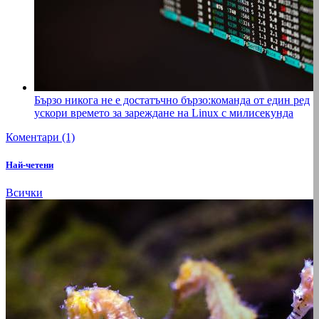
Бързо никога не е достатъчно бързо:команда от един ред
ускори времето за зареждане на Linux с милисекунда
Коментари (1)
Най-четени
Всички