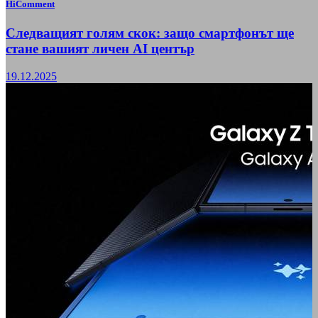
HiComment
Следващият голям скок: защо смартфонът ще
стане вашият личен AI център
19.12.2025