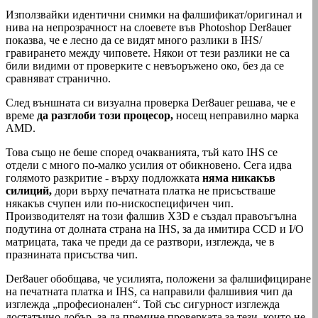
Използвайки идентични снимки на фалшификат/оригинал и
нива на непрозрачност на слоевете във Рhotoshop Der8auer
показва, че е лесно да се видят много разлики в IHS/
гравирането между чиповете. Някои от тези разлики не са
били видими от проверките с невъоръжено око, без да се
сравняват странично.
След външната си визуална проверка Der8auer решава, че е
време
да разглоби този процесор,
носещ неправилно марка
AMD.
Това също не беше според очакванията, тъй като IHS се
отдели с много по-малко усилия от обикновено. Сега идва
голямото разкритие - върху подложката
няма никакъв
силиций,
дори върху печатната платка не присъстваше
някакъв счупен или по-нискоспецифичен чип.
Производителят на този фалшив X3D е създал правоъгълна
подутина от долната страна на IHS, за да имитира CCD и I/O
матрицата, така че преди да се разтвори, изглежда, че в
празнината присъства чип.
Der8auer обобщава, че усилията, положени за фалшифициране
на печатната платка и IHS, са направили фалшивия чип да
изглежда „професионален“. Той със сигурност изглежда
достатъчно добър, за да премине проверката за тези, които не