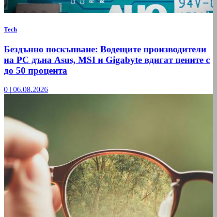
Tech
Бездънно поскъпване: Водещите производители
на РС дъна Asus, MSI и Gigabyte вдигат цените с
до 50 процента
0
|
06.08.2026