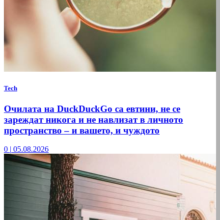
Tech
Очилата на DuckDuckGo са евтини, не се
зареждат никога и не навлизат в личното
пространство – и вашето, и чуждото
0
|
05.08.2026