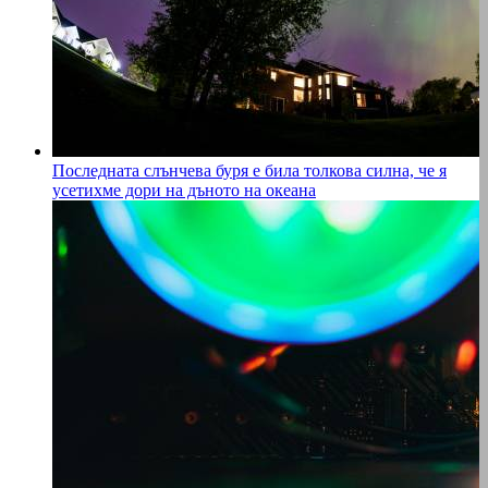
Последната слънчева буря е била толкова силна, че я
усетихме дори на дъното на океана