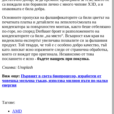
са виждали или боравили лично с много чипове X3D, а и
опаковката е била добра.
Основните пропуски на фалшификаторите са били цветът на
печатната платка и детайлите на лепилото/смолата на
кондензатора за повърхностен монтаж, както беше отбелязано
по-горе, но според Der8auer броят и разположението на
кондензаторите са били „на място“. Всъщност към края на
видеоклипа експертът увеличава похвалите си за фалшивия
продукт. Той твърди, че той е с особено добро качество, тъй
като липсват ясно изразените следи от странична обработка,
които се виждат при оригинала. Независимо от това
посланието е ясно -
бъдете нащрек при покупка.
Снимка: Unsplash
Виж още:
Първият в света биопроцесор, изработен от
човешка мозъчна тъкан, използва милион пъти по-малко
енергия
Тагове:
AMD