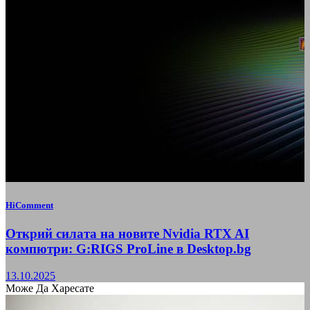
HiComment
Открий силата на новите Nvidia RTX AI
компютри: G:RIGS ProLine в Desktop.bg
13.10.2025
Може Да Харесате