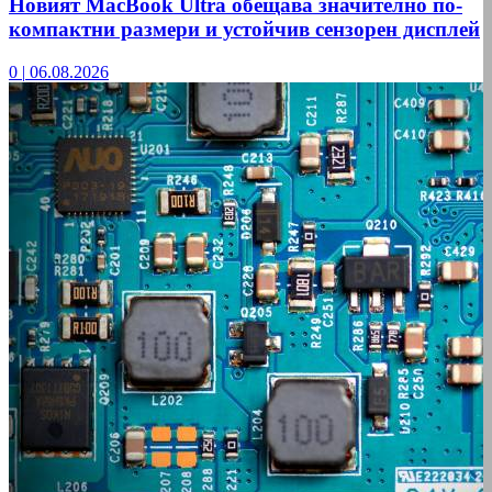
Новият MacBook Ultra обещава значително по-
компактни размери и устойчив сензорен дисплей
0
|
06.08.2026