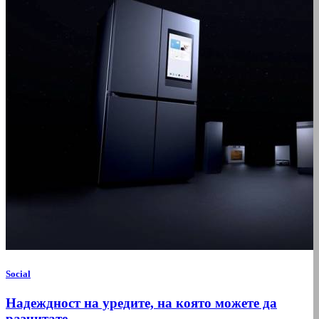
Social
Надеждност на уредите, на която можете да
разчитате