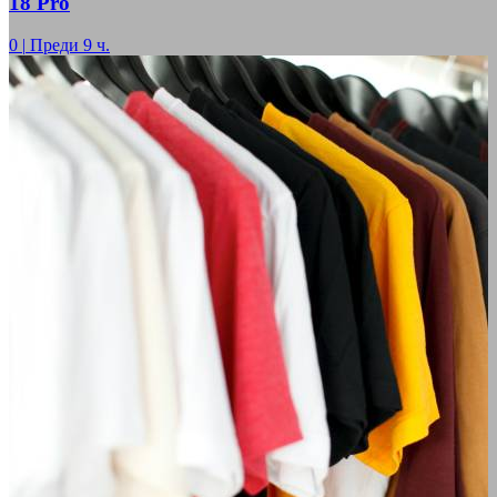
18 Pro
0
|
Преди 9 ч.