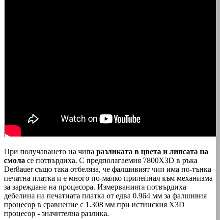
При получаването на чипа
разликата в цвета и липсата на
смола
се потвърдиха. С предполагаемия 7800X3D в ръка
Der8auer също така отбеляза, че фалшивият чип има по-тънка
печатна платка и е много по-малко прилепнал към механизма
за зареждане на процесора. Измерванията потвърдиха
дебелина на печатната платка от едва 0.964 мм за фалшивия
процесор в сравнение с 1.308 мм при истинския X3D
процесор - значителна разлика.