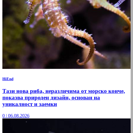
HiEnd
Тази нова риба, неразличима от морско конче,
показва природен дизайн, основан на
уникалност и заемки
0
|
06.08.2026