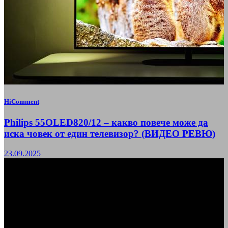
HiComment
Philips 55OLED820/12 – какво повече може да
иска човек от един телевизор? (ВИДЕО РЕВЮ)
23.09.2025