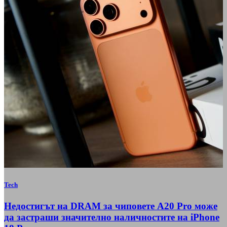
Tech
Недостигът на DRAM за чиповете A20 Pro може
да застраши значително наличностите на iPhone