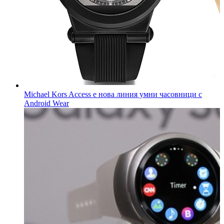
Michael Kors Access е нова линия умни часовници с
Android Wear