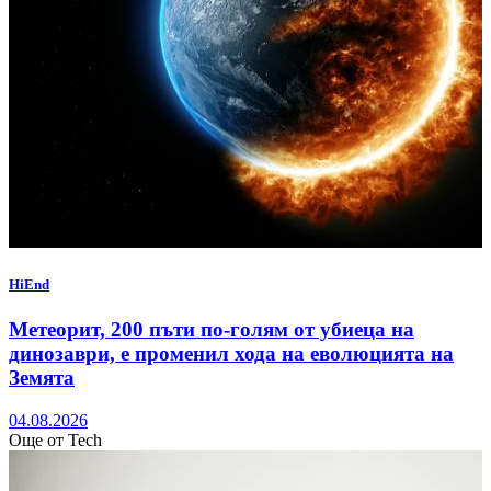
HiEnd
Метеорит, 200 пъти по-голям от убиеца на
динозаври, е променил хода на еволюцията на
Земята
04.08.2026
Още от Tech