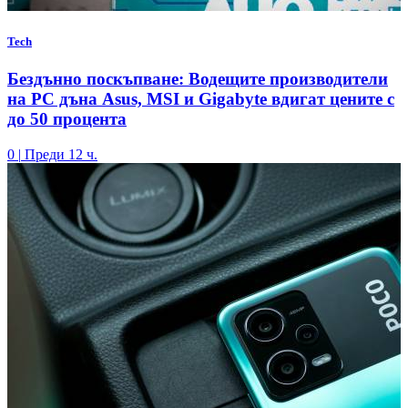
Tech
Бездънно поскъпване: Водещите производители
на РС дъна Asus, MSI и Gigabyte вдигат цените с
до 50 процента
0
|
Преди 12 ч.