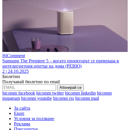
HiComment
Samsung The Premiere 5 – когато проекторът се превръща в
интелигентния център на дома (РЕВЮ)
2
|
24.10.2025
Бюлетин
Получавай бюлетин по email
hicomm facebook
hicomm twitter
hicomm linkedin
hicomm
instagram
hicomm youtube
hicomm rss
hicomm mail
За сайта
Екип
Условия за ползване
Реклама
Пресцентър