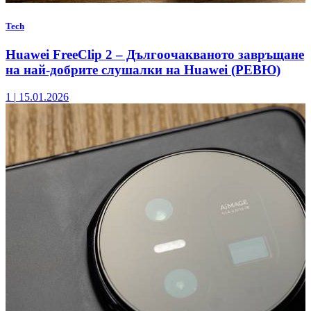
Tech
Huawei FreeClip 2 – Дългоочакваното завръщане
на най-добрите слушалки на Huawei (РЕВЮ)
1
|
15.01.2026