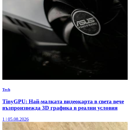
Tech
TinyGPU: Най-малката видеокарта в света вече
възпроизвежда 3D графика в реални условия
1
|
05.08.2026