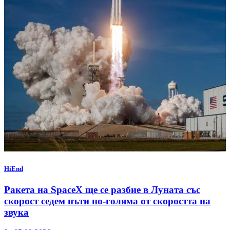
HiEnd
Ракета на SpaceX ще се разбие в Луната със
скорост седем пъти по-голяма от скоростта на
звука