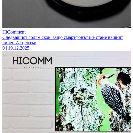
HiComment
Следващият голям скок: защо смартфонът ще стане вашият
личен AI център
0
|
19.12.2025