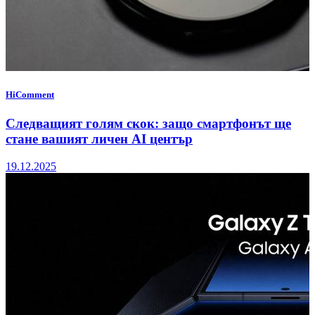
HiComment
Следващият голям скок: защо смартфонът ще
стане вашият личен AI център
19.12.2025