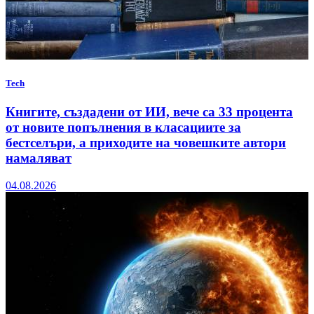
Tech
Книгите, създадени от ИИ, вече са 33 процента
от новите попълнения в класациите за
бестселъри, а приходите на човешките автори
намаляват
04.08.2026