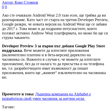
Автор: Коко Стоянов
0
0
Ако сте очаквали Android Wear 2.0 тази есен, ще трябва да ви
разочароваме. Като част от старта на третия Developer Preview,
Google разкри, че новата версия на Android Wear ще се забави
до 2017 г. Това може и да подразни ентусиастите, които
ползват активно Androw Wear платформата, но може би ще си
струва чакането.
Developer Preview 3 за първи път добавя Google Play Store
поддръжка.
Вече можете да изтегляте приложения
(включително платени и в бета-версия) директно на
часовника си. Важното в случая е, че можете да изтеглите
приложение, без да се налага то да присъства и на телефона
ви, т.е. разработчиците имат възможност да пишат
приложения, които ще „живеят“ изключително на часовника
ви.
Прочетете и това:
Дъщерна компания на Alphabet е
разработила свой умен часовник за научни цели
Тагове: