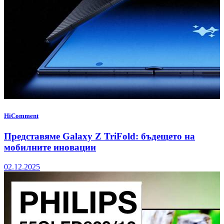
HiComment
Представяме Galaxy Z TriFold: бъдещето на
мобилните иновации
02.12.2025