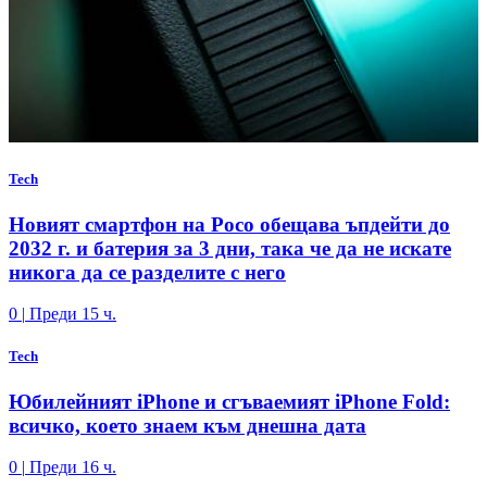
Tech
Новият смартфон на Poco обещава ъпдейти до
2032 г. и батерия за 3 дни, така че да не искате
никога да се разделите с него
0
|
Преди 15 ч.
Tech
Юбилейният iPhone и сгъваемият iPhone Fold:
всичко, което знаем към днешна дата
0
|
Преди 16 ч.