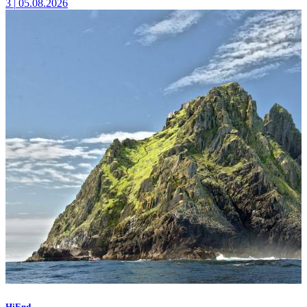
3
|
05.08.2026
HiEnd