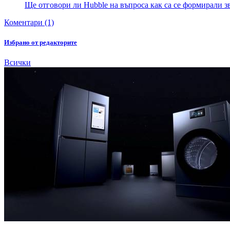
Ще отговори ли Hubble на въпроса как са се формирали з
Коментари (1)
Избрано от редакторите
Всички