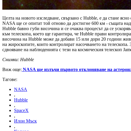
Целта на новото изследване, свързано с Hubble, е да стане ясн
NASA ще се опитат той отново да достигне 600 км - същата надм
Hubble бавно губи височина и се очаква процесът да се ускор
към телескопа, което ще гарантира, че Hubble прави контролир
височина на Hubble може да добави 15 или дори 20 години жив
на жироскопите, които контролират насочването на телескопа. 
сдвояване на наблюденията с тези на космическия телескоп Jam
Снимки: Hubble
Виж още:
NASA ще излъчи първото отклоняване на астероид
Тагове:
NASA
,
Hubble
,
SpaceX
,
Илон Мъск
,