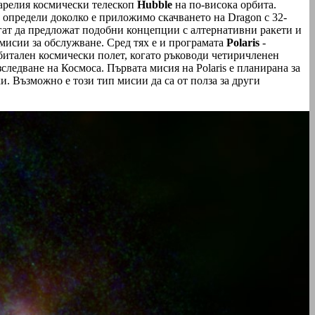
тарелия космически телескоп
Hubble
на по-висока орбита.
 определи доколко е приложимо скачването на Dragon с 32-
огат да предложат подобни концепции с алтернативни ракети и
мисии за обслужване. Сред тях е и програмата
Polaris
-
итален космически полет, когато ръководи четиричленен
изследване на Космоса. Първата мисия на Polaris е планирана за
и. Възможно е този тип мисии да са от полза за други