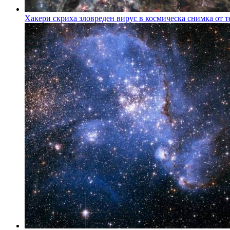
Хакери скриха зловреден вирус в космическа снимка от т