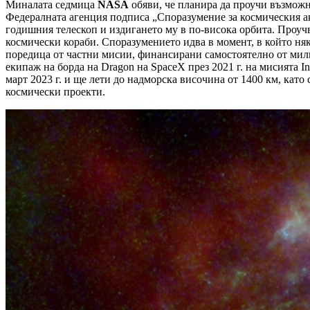
Миналата седмица
NASA
обяви, че планира да проучи възможн
Федералната агенция подписа „Споразумение за космическия акт
годишния телескоп и издигането му в по-висока орбита. Проуч
космически кораби. Споразумението идва в момент, в който н
поредица от частни мисии, финансирани самостоятелно от мил
екипаж на борда на Dragon на SpaceX през 2021 г. на мисията In
март 2023 г. и ще лети до надморска височина от 1400 км, кат
космически проекти.