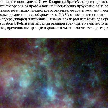
остта за използване на
Crew Dragon
на
SpaceX,
за да изведе ос
“ със SpaceX за провеждане на шестмесечно проучване, за да се
ването не е изключително, което означава, че други компании м
яколко организации се обърнаха към NASA относно потенциални 
иардера
Джаред Айзъкман.
Айзъкман за първи път командва орб
spiration4. Polaris има за цел да разшири границите на частното 
о същевременно ще проведе първите си частни космически разходк