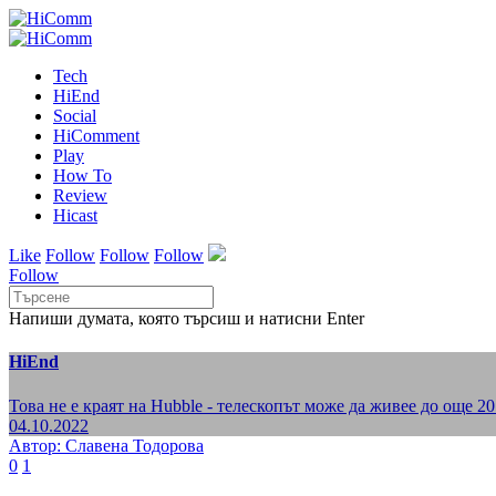
Tech
HiEnd
Social
HiComment
Play
How To
Review
Hicast
Like
Follow
Follow
Follow
Follow
Напиши думата, която търсиш и натисни Enter
HiEnd
Това не е краят на Hubble - телескопът може да живее до още 2
04.10.2022
Автор: Славена Тодорова
0
1