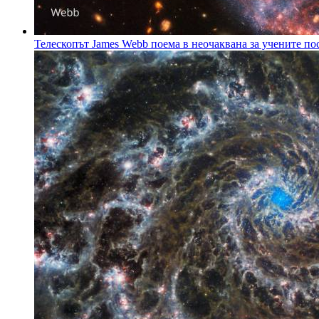
Телескопът James Webb поема в неочаквана за учените по