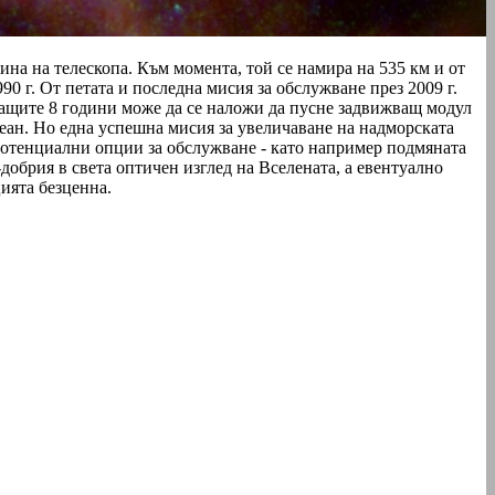
ина на телескопа. Към момента, той се намира на 535 км и от
0 г. От петата и последна мисия за обслужване през 2009 г.
дващите 8 години може да се наложи да пусне задвижващ модул
кеан. Но една успешна мисия за увеличаване на надморската
 потенциални опции за обслужване - като например подмяната
добрия в света оптичен изглед на Вселената, а евентуално
ията безценна.