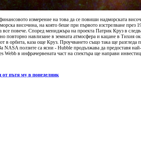
о финансовото измерение на това да се повиши надморската височ
орска височина, на която беше при първото изстрелване през 199
ява все повече. Според мениджъра на проекта Патрик Круз в сле
ано повторно навлизане в земната атмосфера и кацане в Тихия о
от в орбита, каза още Круз. Проучването също така ще разгледа
За NASA ползите са ясни - Hubble продължава да предоставя най-
es Webb в инфрачервената част на спектъра ще направи инвестиц
 от пътя му в понеделник