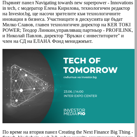
Първият панел Navigating towards new superpower - Innovations
in tech, с модератор Елена Кирилова, технологичен редактор
на Investor.bg, ще насочи зрителите към технологичните
иновации в бизнеса. Участниците в дискусията ще бъдат
Милко Славов, главен технологичен директор на KER TOKI
POWER; Теодор Линкин,управляващ партньор - PROFILINK,
и Николай Павлов, директор "Връзки с инвеститорите" и
член на СД на ЕЛАНА Фонд мениджмънт.
По време на втория панел Creating the Next Finance Big Thing -