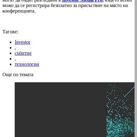
може да се регистрира безплатно за присъствие на място на
конференцията.
Тагове:
Investor
,
събитие
,
технологии
Още по темата