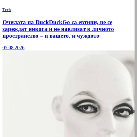
Tech
Очилата на DuckDuckGo са евтини, не се
зареждат никога и не навлизат в личното
пространство – и вашето, и чуждото
05.08.2026