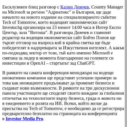
Ексклузивен блиц разговор с
Калин Димчев
, Country Manager
на Microsoft за регион "Адриатикс" и България, ще даде
началото на новото издание на специализираното събитие
Tech of Tomorrow, което водещият икономически сайт
Investor.bg организира на 23 юниот 14:00 часа в Интер Експо
Център, зала "Витоша". В разговора Димчев и главният
редактор на водещия икономически сайт Бойчо Попов ще
търсят отговор на въпроса кой в крайна сметка ще бъде
победителят в надпреварата за Изкуствения интелект. А какъв
по-подходящ лектор от този, тъй като именно Microsoft е
смятана за лидер в момента благодарение на големите си
инвестиции в OpenAI – стартъпът зад ChatGPT.
В рамките на самата конференция мениджъри на водещи
иновативни компании ще представят успешни примери за
това как иновациите продължават да променят бизнеси и
създават нови възможности. В рамките на три дискусионни
панела участниците ще споделят своето виждане за глобалния
отпечатък на технологиите върху бизнеса, града и живота ни
в ежедневието и ролята на ИИ. Всеки, който желае да
присъства на Tech of Tomorrow, е необходимо да се регистрира
предварително безплатно на страницата на конференцията
в
Investor Media Pro
.