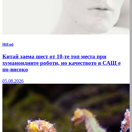
HiEnd
Китай заема шест от 10-те топ места при
хуманоидните роботи, но качеството в САЩ е
по-високо
05.08.2026