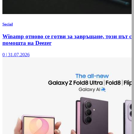
Social
Winamp отново се готви за завръщане, този път с
помощта на Deezer
0
|
31.07.2026