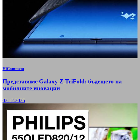
HiComment
Представяме Galaxy Z TriFold: бъдещето на
мобилните иновации
02.12.2025