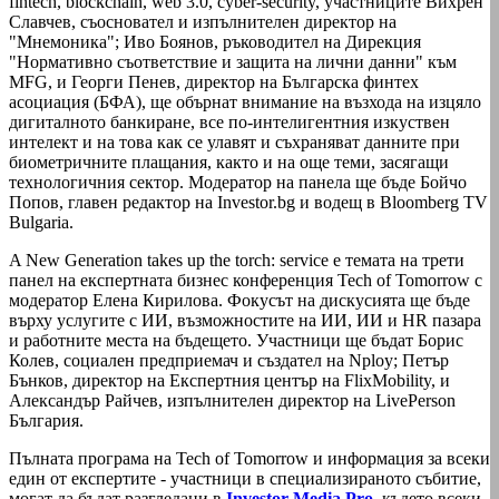
fintech, blockchain, web 3.0, cyber-security, участниците Вихрен
Славчев, съосновател и изпълнителен директор на
"Мнемоника"; Иво Боянов, ръководител на Дирекция
"Нормативно съответствие и защита на лични данни" към
MFG, и Георги Пенев, директор на Българска финтех
асоциация (БФА), ще обърнат внимание на възхода на изцяло
дигиталното банкиране, все по-интелигентния изкуствен
интелект и на това как се улавят и съхраняват данните при
биометричните плащания, както и на още теми, засягащи
технологичния сектор. Модератор на панела ще бъде Бойчо
Попов, главен редактор на Investor.bg и водещ в Bloomberg TV
Bulgaria.
A New Generation takes up the torch: service е темата на трети
панел на експертната бизнес конференция Tech of Tomorrow с
модератор Елена Кирилова. Фокусът на дискусията ще бъде
върху услугите с ИИ, възможностите на ИИ, ИИ и HR пазара
и работните места на бъдещето. Участници ще бъдат Борис
Колев, социален предприемач и създател на Nploy; Петър
Бънков, директор на Експертния център на FlixMobility, и
Александър Райчев, изпълнителен директор на LivePerson
България.
Пълната програма на Tech of Tomorrow и информация за всеки
един от експертите - участници в специализираното събитие,
могат да бъдат разгледани в
Investor Media Pro,
където всеки