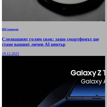
HiComment
Следващият голям скок: защо смартфонът ще
стане вашият личен AI център
19.12.2025