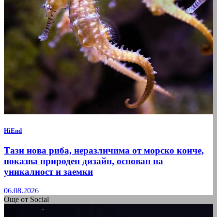
HiEnd
Тази нова риба, неразличима от морско конче,
показва природен дизайн, основан на
уникалност и заемки
06.08.2026
Още от Social