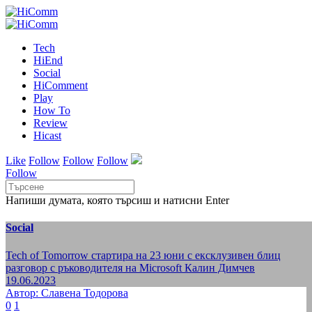
Tech
HiEnd
Social
HiComment
Play
How To
Review
Hicast
Like
Follow
Follow
Follow
Follow
Напиши думата, която търсиш и натисни Enter
Social
Tech of Tomorrow стартира на 23 юни с ексклузивен блиц
разговор с ръководителя на Microsoft Калин Димчев
19.06.2023
Автор: Славена Тодорова
0
1