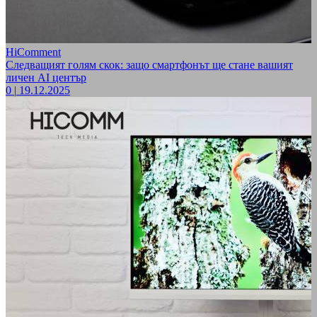
HiComment
Следващият голям скок: защо смартфонът ще стане вашият
личен AI център
0
|
19.12.2025