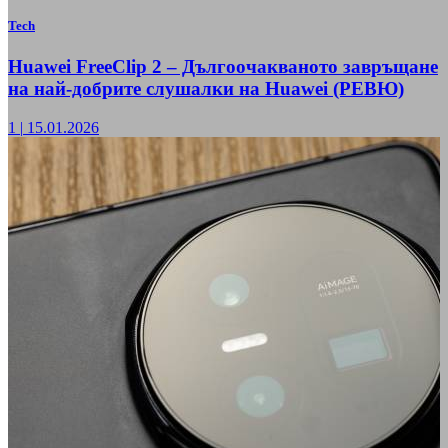
Tech
Huawei FreeClip 2 – Дългоочакваното завръщане
на най-добрите слушалки на Huawei (РЕВЮ)
1
|
15.01.2026