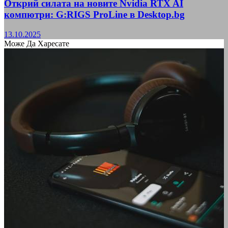
Открий силата на новите Nvidia RTX AI
компютри: G:RIGS ProLine в Desktop.bg
13.10.2025
Може Да Харесате