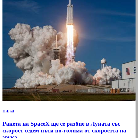
HiEnd
Ракета на SpaceX ще се разбие в Луната със
скорост седем пъти по-голяма от скоростта на
звука