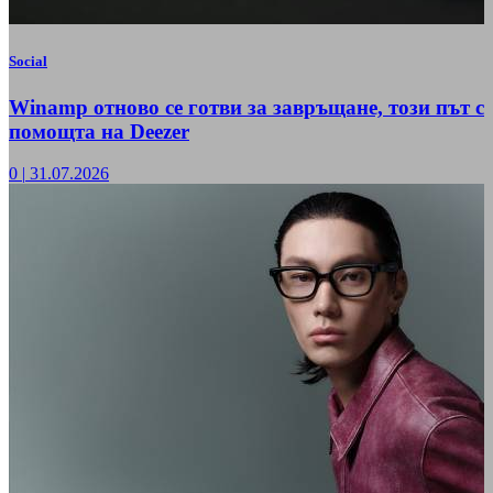
Social
Winamp отново се готви за завръщане, този път с
помощта на Deezer
0
|
31.07.2026