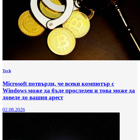
Tech
Microsoft потвърди, че всеки компютър с
Windows може да бъде проследен и това може да
доведе до вашия арест
02.08.2026