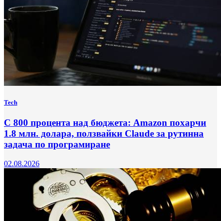
Tech
С 800 процента над бюджета: Amazon похарчи
1.8 млн. долара, ползвайки Claude за рутинна
задача по програмиране
02.08.2026