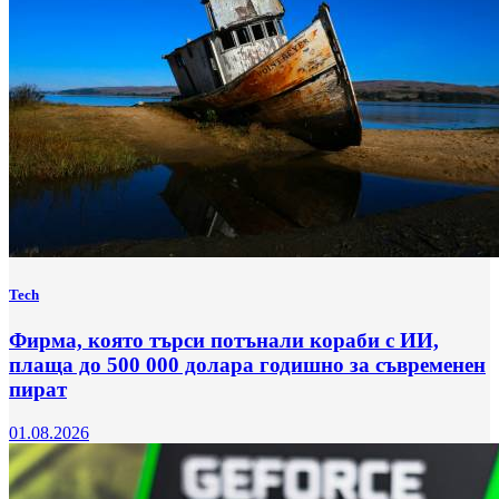
Tech
Фирма, която търси потънали кораби с ИИ,
плаща до 500 000 долара годишно за съвременен
пират
01.08.2026