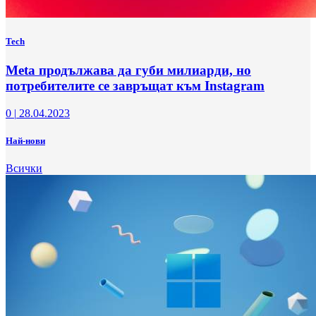
Tech
Meta продължава да губи милиарди, но
потребителите се завръщат към Instagram
0
|
28.04.2023
Най-нови
Всички