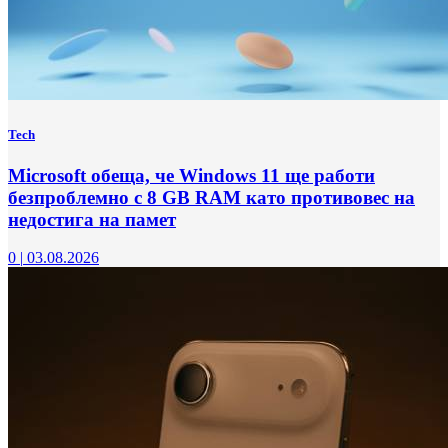
Tech
Microsoft обеща, че Windows 11 ще работи
безпроблемно с 8 GB RAM като противовес на
недостига на памет
0
|
03.08.2026