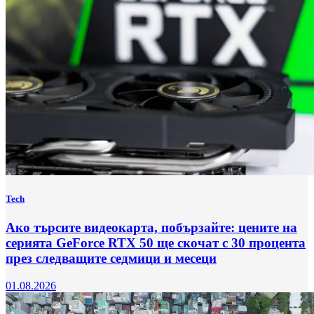
Tech
Ако търсите видеокарта, побързайте: цените на
серията GeForce RTX 50 ще скочат с 30 процента
през следващите седмици и месеци
01.08.2026