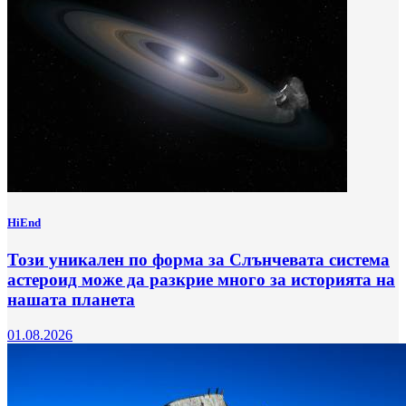
HiEnd
Този уникален по форма за Слънчевата система
астероид може да разкрие много за историята на
нашата планета
01.08.2026