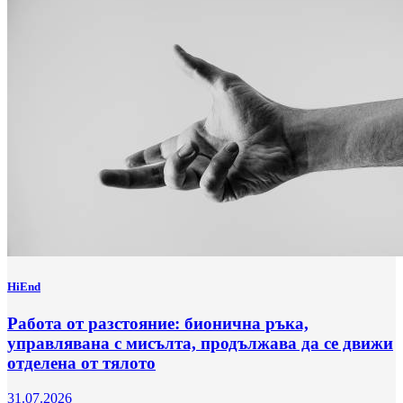
HiEnd
Работа от разстояние: бионична ръка,
управлявана с мисълта, продължава да се движи
отделена от тялото
31.07.2026