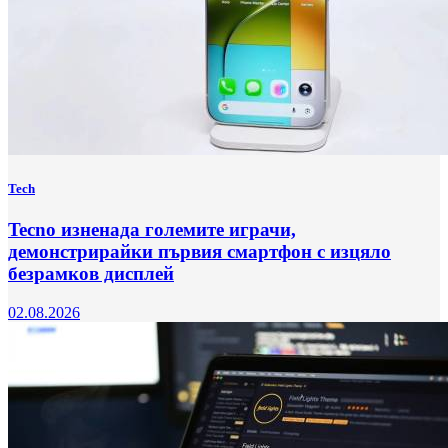
Tech
Tecno изненада големите играчи,
демонстрирайки първия смартфон с изцяло
безрамков дисплей
02.08.2026