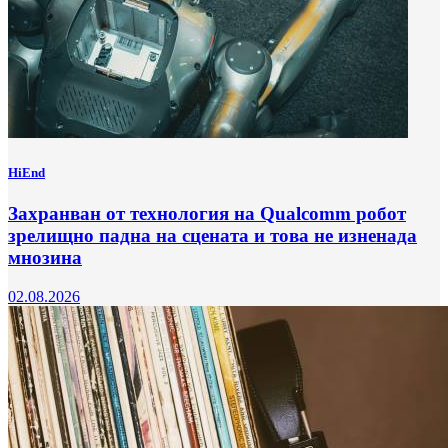
HiEnd
Захранван от технология на Qualcomm робот
зрелищно падна на сцената и това не изненада
мнозина
02.08.2026