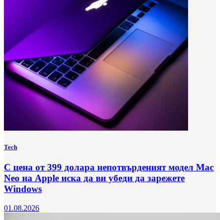
Tech
С цена от 399 долара непотвърденият модел Mac
Neo на Apple иска да ви убеди да зарежете
Windows
01.08.2026