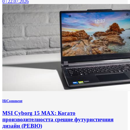
0
|
22.07.2026
HiComment
MSI Cyborg 15 MAX: Когато
производителността срещне футуристичния
дизайн (РЕВЮ)