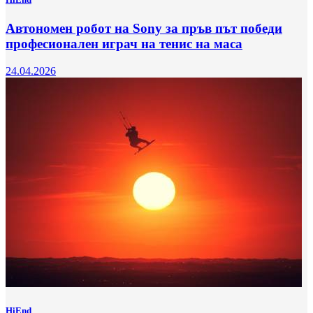
Автономен робот на Sony за пръв път победи
професионален играч на тенис на маса
24.04.2026
HiEnd