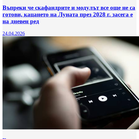
Въпреки че скафандрите и модулът все още не са
готови, кацането на Луната през 2028 г. засега е
на дневен ред
24.04.2026