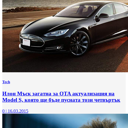
Tech
Илон Мъск загатна за OTA актуализация на
Model S, която ще бъде пусната този четвъртък
0
|
16.03.2015