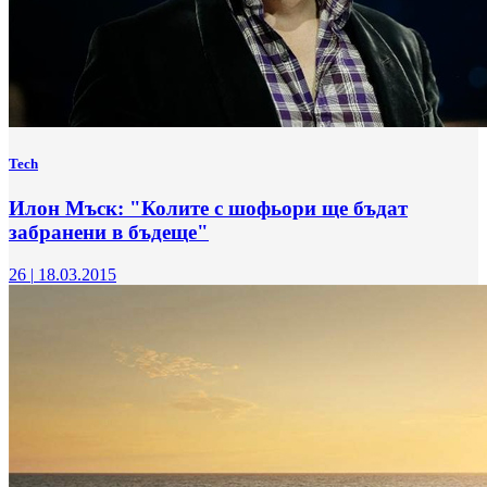
Tech
Илон Мъск: "Колите с шофьори ще бъдат
забранени в бъдеще"
26
|
18.03.2015