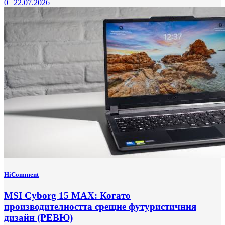
0
|
22.07.2026
HiComment
MSI Cyborg 15 MAX: Когато
производителността срещне футуристичния
дизайн (РЕВЮ)