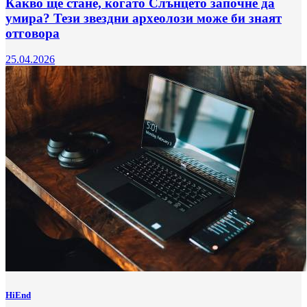
Какво ще стане, когато Слънцето започне да
умира? Тези звездни археолози може би знаят
отговора
25.04.2026
HiEnd