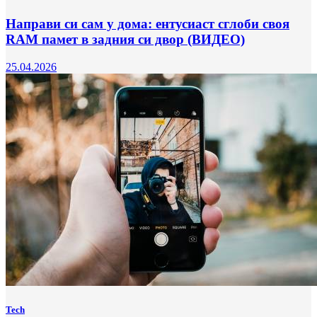
Направи си сам у дома: ентусиаст сглоби своя
RAM памет в задния си двор (ВИДЕО)
25.04.2026
Tech