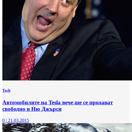
Tech
Автомобилите на Tesla вече ще се продават
свободно в Ню Джърси
0
|
21.03.2015