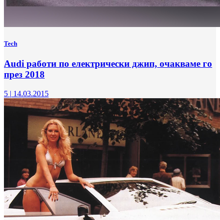
Tech
Audi работи по електрически джип, очакваме го
през 2018
5
|
14.03.2015