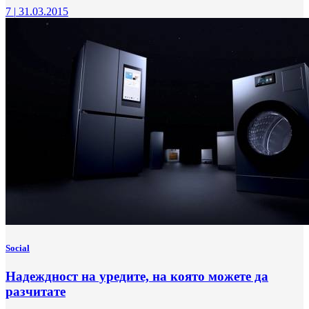
7
|
31.03.2015
Social
Надеждност на уредите, на която можете да
разчитате