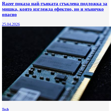
Razer показа най-тънката стъклена подложка за
мишка, която изглежда ефектно, но и мъничко
опасно
25.04.2026
Tech