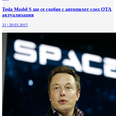
Tesla Model S ще се сдобие с автопилот след OTA
актуализация
21
|
20.03.2015