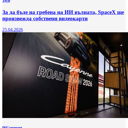
Tech
За да бъде на гребена на ИИ вълната, SpaceX ще
произвежда собствени видеокарти
25.04.2026
HiComment