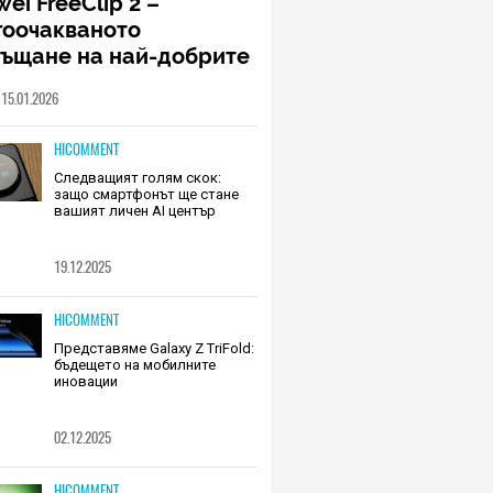
ei FreeClip 2 –
гоочакваното
ръщане на най-добрите
шалки на Huawei (РЕВЮ)
15.01.2026
HICOMMENT
Следващият голям скок:
защо смартфонът ще стане
вашият личен AI център
19.12.2025
HICOMMENT
Представяме Galaxy Z TriFold:
бъдещето на мобилните
иновации
02.12.2025
HICOMMENT