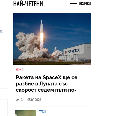
НАЙ-ЧЕТЕНИ
ВСИЧКИ
HIEND
Ракета на SpaceX ще се
разбие в Луната със
скорост седем пъти по-
голяма от скоростта на
3
|
05.08.2026