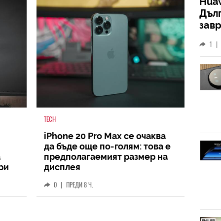
Huaw
Дъл
зав
слу
1
|
TECH
iPhone 20 Pro Max се очаква
да бъде още по-голям: това е
а
предполагаемият размер на
ри
дисплея
0
|
ПРЕДИ 8 Ч.