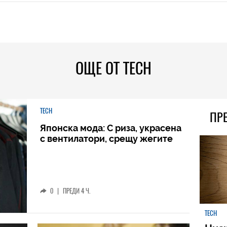
ОЩЕ ОТ TECH
TECH
ПР
Японска мода: С риза, украсена
с вентилатори, срещу жегите
0
|
ПРЕДИ 4 Ч.
TECH