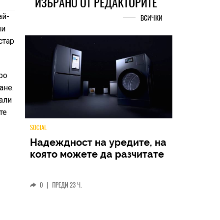
ИЗБРАНО ОТ РЕДАКТОРИТЕ
ай-
ВСИЧКИ
ни
стар
оро
ане.
али
те
TECH
Samsung Galaxy Z Fold8
Ultra – ново име, познато
представяне
0
|
04.08.2026