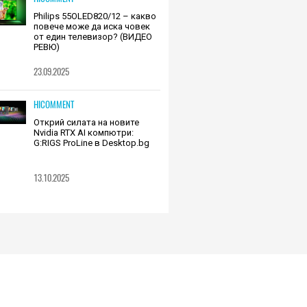
Philips 55OLED820/12 – какво
повече може да иска човек
от един телевизор? (ВИДЕО
РЕВЮ)
23.09.2025
HICOMMENT
Открий силата на новите
Nvidia RTX AI компютри:
G:RIGS ProLine в Desktop.bg
13.10.2025