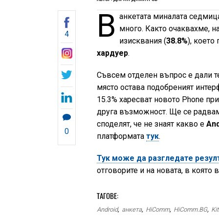
В
анкетата миналата седмиц
много. Както очаквахме, н
4
изисквания (
38.8%
), което
хардуер
.
Съвсем отделен въпрос е дали т
място остава подобреният интер
15.3% харесват новото Phone при
друга възможност. Ще се радвам
споделят, че не знаят какво е
And
0
платформата
тук
.
Тук може да разгледате резул
отговорите и на новата, в която
ТАГОВЕ:
Android
,
анкета
,
HiComm
,
HiComm.BG
,
Ki