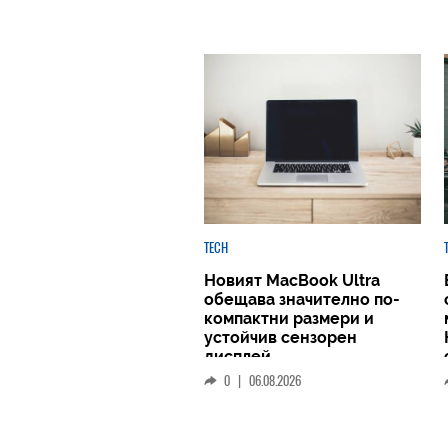
TECH
Новият MacBook Ultra
обещава значително по-
компактни размери и
устойчив сензорен
дисплей
0
|
06.08.2026