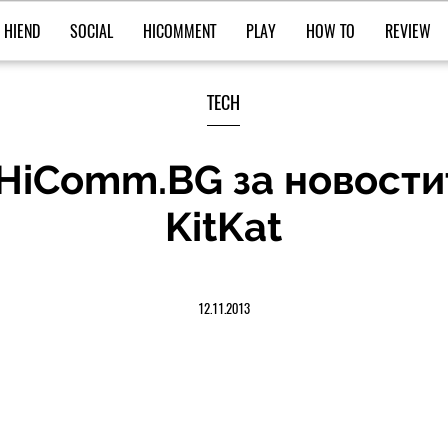
HIEND
SOCIAL
HICOMMENT
PLAY
HOW TO
REVIEW
TECH
HiComm.BG за новостит
KitKat
12.11.2013