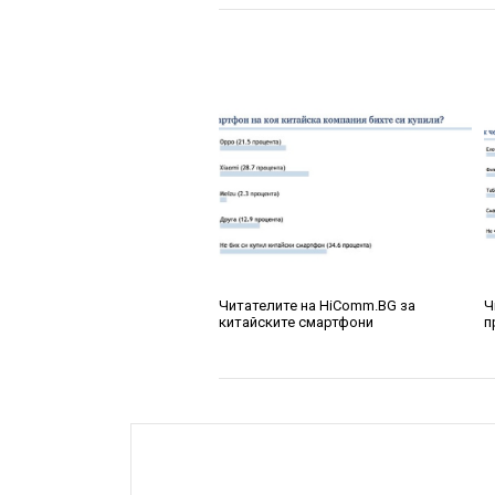
Читателите на HiComm.BG за
Ч
китайските смартфони
п