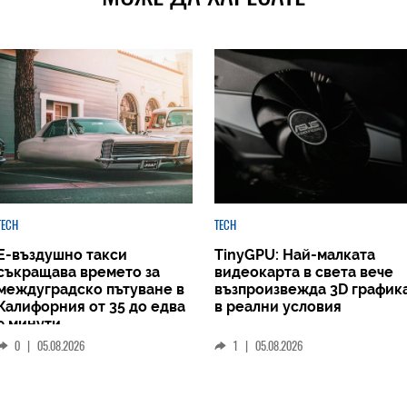
TECH
TECH
Е-въздушно такси
TinyGPU: Най-малката
съкращава времето за
видеокарта в света вече
междуградско пътуване в
възпроизвежда 3D график
Калифорния от 35 до едва
в реални условия
9 минути
0
|
05.08.2026
1
|
05.08.2026