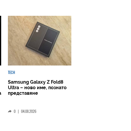
TECH
Samsung Galaxy Z Fold8
Ultra – ново име, познато
а
представяне
0
|
04.08.2026