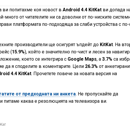
а ви попитахме коя новост в
Android 4.4 KitKat
ви допада н
ай-много от читателите ни са доволни от по-ниските систем
 прави платформата по-подходяща за слаби устройства с по-
ехните производители ще осигурят ъпдейт до
KitKat
. На вт
фейс (
15.9%
), който е значително по-чист и лесен за навигир
ложение, което се интегрира с
Google Maps
, а
3.7%
са избр
е да я споделите в коментарите. Цели
26.3%
от анкетирани
roid 4.4 KitKat
. Прочетете повече за новата версия на
татите от предходната ни анкета
. Не пропускайте да
 ви питаме каква е резолюцията на телевизора ви.
tKat