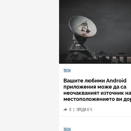
TECH
Вашите любими Android
приложения може да са
неочакваният източник н
местоположението ви до
когато не го споделяте
0
|
ПРЕДИ 6 Ч.
TECH