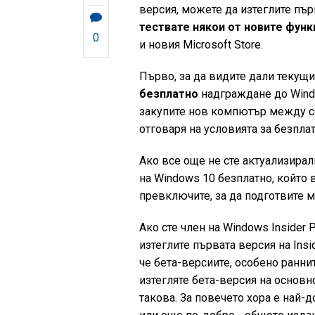
версия, можете да изтеглите пър
тествате някои от новите функ
0
и новия Microsoft Store.
Първо, за да видите дали текущи
безплатно
надграждане до Windo
закупите нов компютър между се
отговаря на условията за безпла
Ако все още не сте актуализирали
на Windows 10 безплатно, който 
превключите, за да подготвите м
Ако сте член на Windows Insider 
изтеглите първата версия на Insi
че бета-версиите, особено раннит
изтегляте бета-версия на основно
такова. За повечето хора е най-