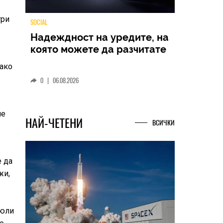
три
TECH
Samsung Galaxy Z Fold8
 ако
Ultra – ново име, познато
представяне
0
|
04.08.2026
не
НАЙ-ЧЕТЕНИ
ВСИЧКИ
е да
жи,
 юли