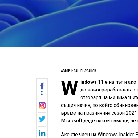
АВТОР: ИВАН ПЪРВАНОВ
W
indows 11
е на път и ако
до новопреработената о
0
отговаря на минималнит
същия начин, по който обикновен
време на празничния сезон 2021 г
Microsoft даде някои намеци, че
Ако сте член на Windows Insider