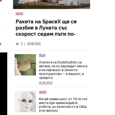
не
а
HIEND
Ракета на SpaceX ще се
разбие в Луната със
е.
скорост седем пъти по-
голяма от скоростта на
3
|
05.08.2026
звука
TECH
Очилата на DuckDuckGo са
евтини, не се зареждат никога
и не навлизат в личното
пространство – и вашето, и
чуждото
05.08.2026
HIEND
Китай заема шест от 10-те топ