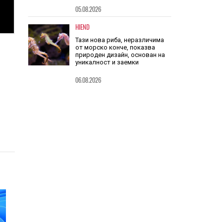
места при хуманоидните
роботи, но качеството в САЩ
е по-високо
05.08.2026
HIEND
Тази нова риба, неразличима
от морско конче, показва
природен дизайн, основан на
уникалност и заемки
06.08.2026