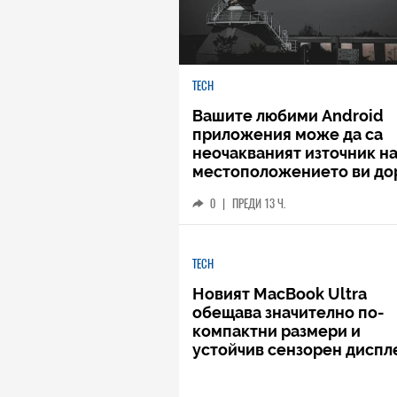
TECH
Вашите любими Android
приложения може да са
неочакваният източник н
местоположението ви до
когато не го споделяте
0
|
ПРЕДИ 13 Ч.
TECH
Новият MacBook Ultra
обещава значително по-
компактни размери и
устойчив сензорен диспл