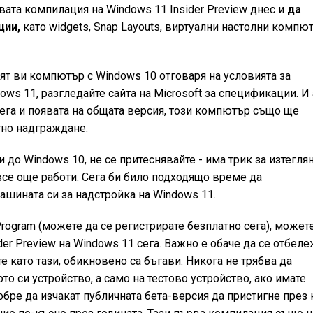
вата компилация на Windows 11 Insider Preview днес и
да
ции,
като widgets, Snap Layouts, виртуални настолни компю
ят ви компютър с Windows 10 отговаря на условията за
ws 11, разгледайте сайта на Microsoft за спецификации. И
га и появата на общата версия, този компютър също ще
тно надграждане.
 до Windows 10, не се притеснявайте - има трик за изтегля
все още работи. Сега би било подходящо време да
ашината си за надстройка на Windows 11.
Program (можете да се регистрирате безплатно сега), может
der Preview на Windows 11 сега. Важно е обаче да се отбеле
е като тази, обикновено са бъгави. Никога не трябва да
то си устройство, а само на тестово устройство, ако имате
добре да изчакат публичната бета-версия да пристигне през