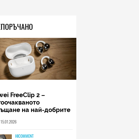
ЕПОРЪЧАНО
ei FreeClip 2 –
гоочакваното
ръщане на най-добрите
шалки на Huawei (РЕВЮ)
15.01.2026
HICOMMENT