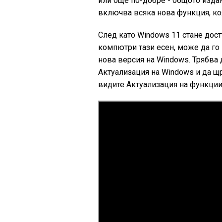
или още по-добре - общото изда
включва всяка нова функция, коя
След като Windows 11 стане дос
компютри тази есен, може да го 
нова версия на Windows. Трябва 
Актуализация на Windows и да щ
видите Актуализация на функции