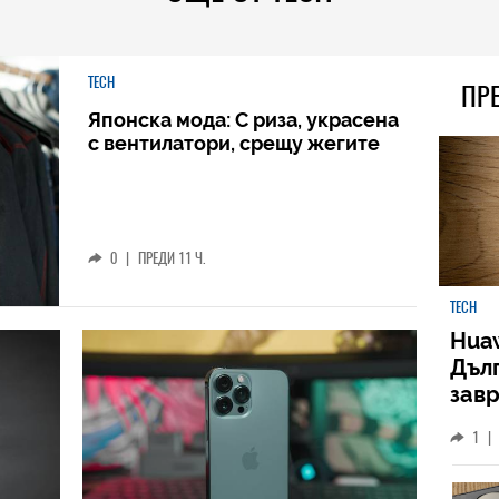
TECH
ПР
Японска мода: С риза, украсена
с вентилатори, срещу жегите
0
|
ПРЕДИ 11 Ч.
TECH
Huaw
Дъл
зав
слу
1
|