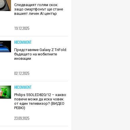
Следващият голям скок:
защо смартфонът ще стане
вашият личен AI център
19.12.2025
HICOMMENT
Представяме Galaxy Z TriFold:
бъдещето на мобилните
иновации
02.12.2025
HICOMMENT
Philips 55OLED820/12 – какво
повече може да иска човек
от един телевизор? (ВИДЕО
РЕВЮ)
23.09.2025