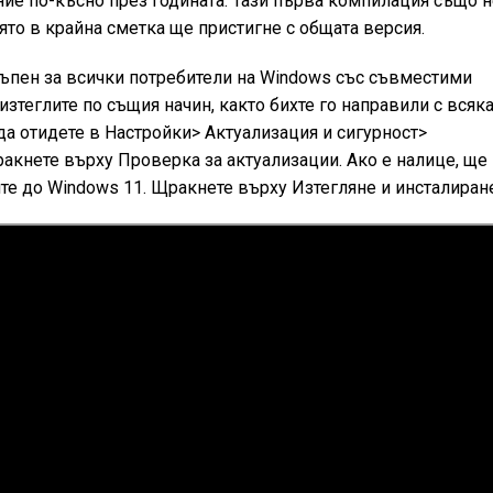
ние по-късно през годината. Тази първа компилация също 
то в крайна сметка ще пристигне с общата версия.
тъпен за всички потребители на Windows със съвместими
изтеглите по същия начин, както бихте го направили с всяк
да отидете в Настройки> Актуализация и сигурност>
ракнете върху Проверка за актуализации. Ако е налице, ще
те до Windows 11. Щракнете върху Изтегляне и инсталиран