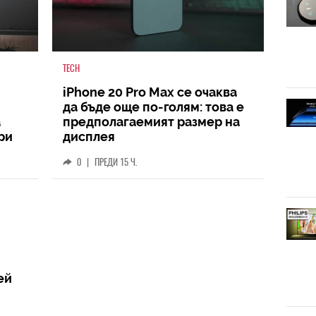
TECH
iPhone 20 Pro Max се очаква
да бъде още по-голям: това е
а
предполагаемият размер на
ри
дисплея
0
|
ПРЕДИ 15 Ч.
ей