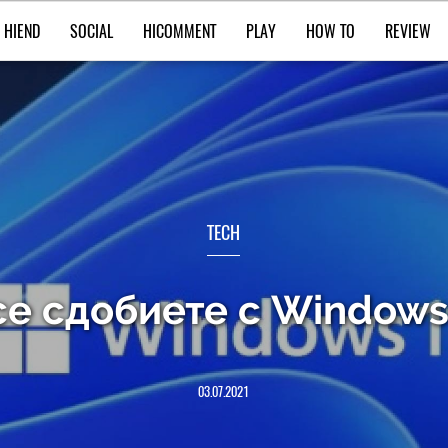
HIEND
SOCIAL
HICOMMENT
PLAY
HOW TO
REVIEW
TECH
 се сдобиете с Windows
03.07.2021