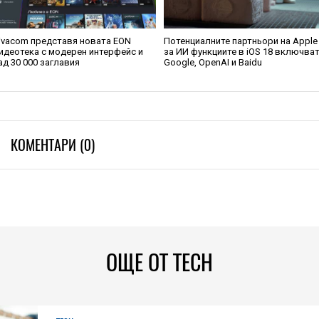
ivacom представя новата EON
Потенциалните партньори на Apple
идеотека с модерен интерфейс и
за ИИ функциите в iOS 18 включва
ад 30 000 заглавия
Google, OpenAI и Baidu
КОМЕНТАРИ (0)
ОЩЕ ОТ TECH