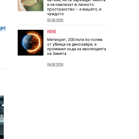
TECH
Очилата на DuckDuckGo са
евтини, не се зареждат никога
и не навлизат в личното
пространство – и вашето, и
арс
чуждото
05.08.2026
HIEND
Метеорит, 200 пъти по-голям
от убиеца на динозаври, е
променил хода на еволюцията
на Земята
04.08.2026