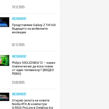
19.12.2025
HICOMMENT
Представяме Galaxy Z TriFold:
бъдещето на мобилните
иновации
02.12.2025
HICOMMENT
Philips 55OLED820/12 – какво
повече може да иска човек
от един телевизор? (ВИДЕО
РЕВЮ)
23.09.2025
HICOMMENT
Открий силата на новите
Nvidia RTX AI компютри:
G:RIGS ProLine в Desktop.bg