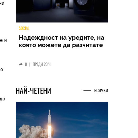
ни
е и
TECH
Samsung Galaxy Z Fold8
Ultra – ново име, познато
представяне
то
0
|
04.08.2026
 до
НАЙ-ЧЕТЕНИ
ВСИЧКИ