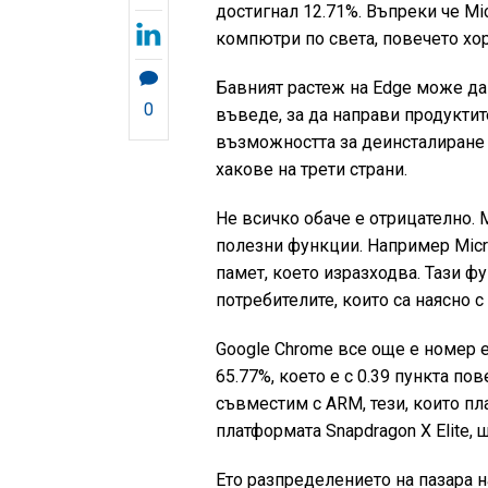
достигнал 12.71%. Въпреки че Mi
компютри по света, повечето хо
Бавният растеж на Edge може да
0
въведе, за да направи продукти
възможността за деинсталиране 
хакове на трети страни.
Не всичко обаче е отрицателно. 
полезни функции. Например Micr
памет, което изразходва. Тази 
потребителите, които са наясно 
Google Chrome все още е номер е
65.77%, което е с 0.39 пункта по
съвместим с ARM, тези, които пл
платформата Snapdragon X Elite,
Ето разпределението на пазара н