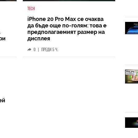
TECH
iPhone 20 Pro Max се очаква
да бъде още по-голям: това е
а
предполагаемият размер на
ри
дисплея
0
|
ПРЕДИ 5 Ч.
ей