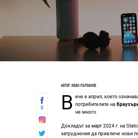
АВТОР: ИВАН ПЪРВАНОВ
В
ече е април, което означав
потребителите на
браузър
0
не много.
Докладът за март 2024 г. на Statc
затруднения да привлече нови по