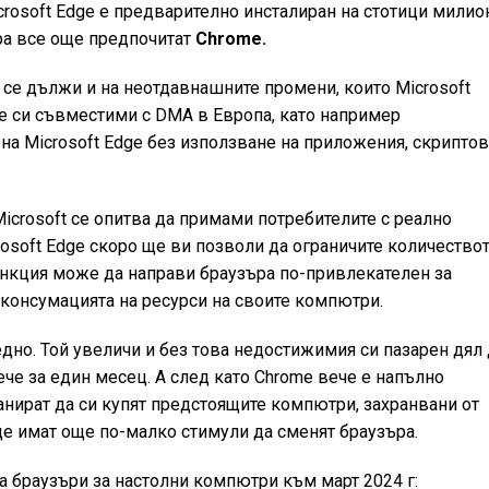
crosoft Edge е предварително инсталиран на стотици милио
ра все още предпочитат
Chrome.
 се дължи и на неотдавнашните промени, които Microsoft
те си съвместими с DMA в Европа, като например
на Microsoft Edge без използване на приложения, скриптов
Microsoft се опитва да примами потребителите с реално
osoft Edge скоро ще ви позволи да ограничите количество
функция може да направи браузъра по-привлекателен за
с консумацията на ресурси на своите компютри.
дно. Той увеличи и без това недостижимия си пазарен дял
вече за един месец. А след като Chrome вече е напълно
анират да си купят предстоящите компютри, захранвани от
 ще имат още по-малко стимули да сменят браузъра.
а браузъри за настолни компютри към март 2024 г: