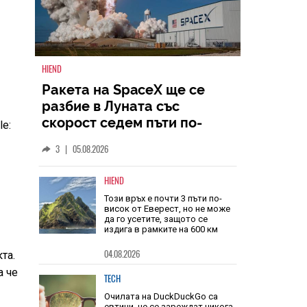
HIEND
le:
Ракета на SpaceX ще се
разбие в Луната със
скорост седем пъти по-
голяма от скоростта на
3
|
05.08.2026
звука
HIEND
Този връх е почти 3 пъти по-
висок от Еверест, но не може
та.
да го усетите, защото се
издига в рамките на 600 км
а че
04.08.2026