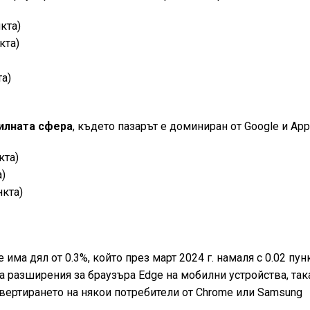
кта)
кта)
та)
лната сфера
, където пазарът е доминиран от Google и App
кта)
а)
нкта)
 има дял от 0.3%, който през март 2024 г. намаля с 0.02 пунк
а разширения за браузъра Edge на мобилни устройства, так
вертирането на някои потребители от Chrome или Samsung