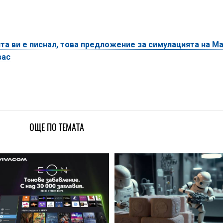
та ви е писнал, това предложение за симулацията на М
вас
ОЩЕ ПО ТЕМАТА