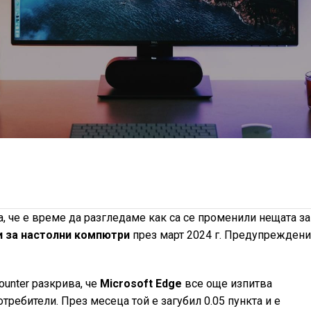
а, че е време да разгледаме как са се променили нещата за
и за настолни компютри
през март 2024 г. Предупреждени
ounter разкрива, че
Microsoft Edge
все още изпитва
требители. През месеца той е загубил 0.05 пункта и е