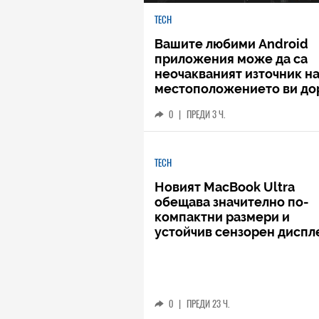
TECH
Вашите любими Android
приложения може да са
неочакваният източник н
местоположението ви до
когато не го споделяте
0
|
ПРЕДИ 3 Ч.
TECH
Новият MacBook Ultra
обещава значително по-
компактни размери и
устойчив сензорен диспл
0
|
ПРЕДИ 23 Ч.