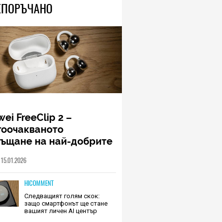
ЕПОРЪЧАНО
ei FreeClip 2 –
гоочакваното
ръщане на най-добрите
шалки на Huawei (РЕВЮ)
15.01.2026
HICOMMENT
Следващият голям скок:
защо смартфонът ще стане
вашият личен AI център