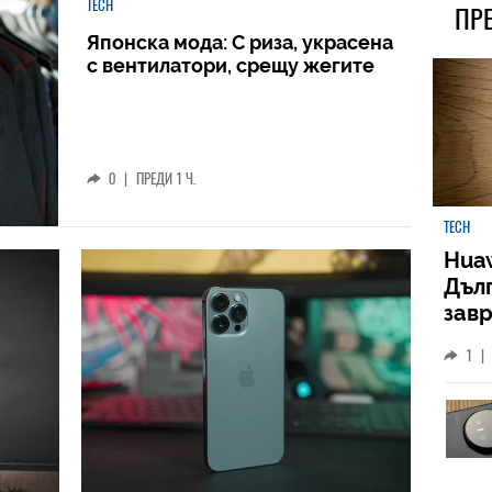
TECH
ПР
Японска мода: С риза, украсена
с вентилатори, срещу жегите
0
|
ПРЕДИ 1 Ч.
TECH
Huaw
Дъл
зав
слу
1
|