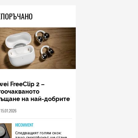
ЕПОРЪЧАНО
ei FreeClip 2 –
гоочакваното
ръщане на най-добрите
шалки на Huawei (РЕВЮ)
15.01.2026
HICOMMENT
Следващият голям скок:
защо смартфонът ще стане