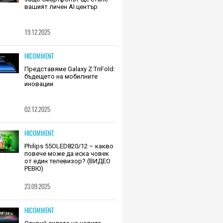
вашият личен AI център
19.12.2025
HICOMMENT
Представяме Galaxy Z TriFold:
бъдещето на мобилните
иновации
02.12.2025
HICOMMENT
Philips 55OLED820/12 – какво
повече може да иска човек
от един телевизор? (ВИДЕО
РЕВЮ)
23.09.2025
HICOMMENT