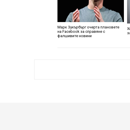
Марк Зукърбърг очерта плановете
Х
на Facebook за справяне с
з
фалшивите новини