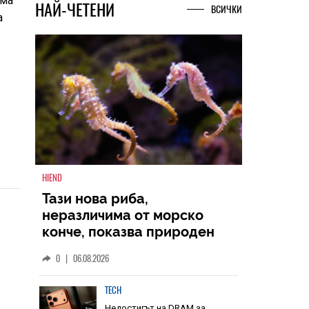
ема
а
НАЙ-ЧЕТЕНИ
ВСИЧКИ
HIEND
Тази нова риба,
неразличима от морско
конче, показва природен
дизайн, основан на
0
|
06.08.2026
уникалност и заемки