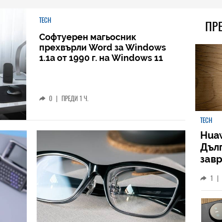
TECH
ПР
Софтуерен магьосник
прехвърли Word за Windows
1.1a от 1990 г. на Windows 11
0
|
ПРЕДИ 1 Ч.
TECH
Huaw
Дъл
зав
слу
1
|