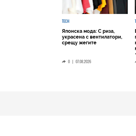
TECH
Японска мода: С риза,
украсена с вентилатори,
срещу жегите
0
|
07.08.2026