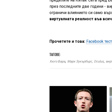
пределите на Китай. Сега пред Б
през последните две години - ви
ограничи влиянието си само върх
виртуалната реалност във всич
Прочетете и това:
Facebook тес
ТАГОВЕ:
Хюго Бара
,
Марк Зукърбърг
,
Oculus
,
вир