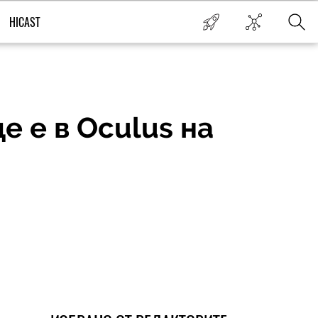
HICAST
е е в Oculus на