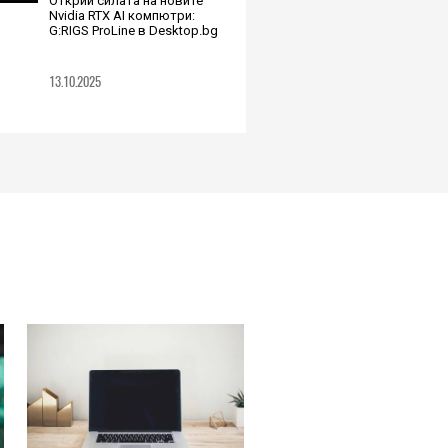
Открий силата на новите
Nvidia RTX AI компютри:
G:RIGS ProLine в Desktop.bg
13.10.2025