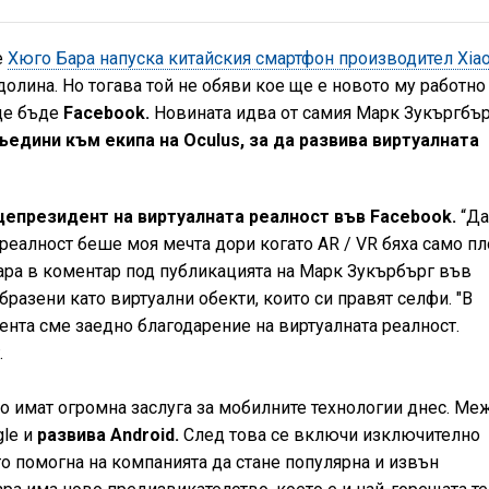
е
Хюго Бара напуска китайския смартфон производител Xiao
долина. Но тогава той не обяви кое ще е новото му работно
 ще бъде
Facebook.
Новината идва от самия Марк Зукъргбър
ъедини към екипа на Oculus, за да развива виртуалната
цепрезидент на виртуалната реалност във Facebook.
“Д
 реалност беше моя мечта дори когато AR / VR бяха само п
Бара в коментар под публикацията на Марк Зукърбърг във
бразени като виртуални обекти, които си правят селфи. "В
ента сме заедно благодарение на виртуалната реалност.
.
то имат огромна заслуга за мобилните технологии днес. Ме
gle и
развива Android.
След това се включи изключително
ато помогна на компанията да стане популярна и извън