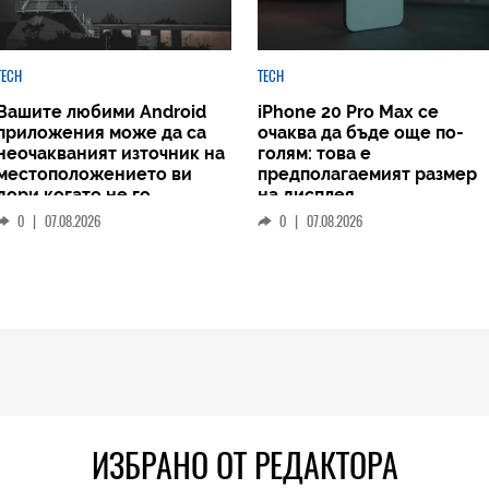
TECH
TECH
Вашите любими Android
iPhone 20 Pro Max се
приложения може да са
очаква да бъде още по-
неочакваният източник на
голям: това е
местоположението ви
предполагаемият размер
дори когато не го
на дисплея
споделяте
0
|
07.08.2026
0
|
07.08.2026
ИЗБРАНО ОТ РЕДАКТОРА