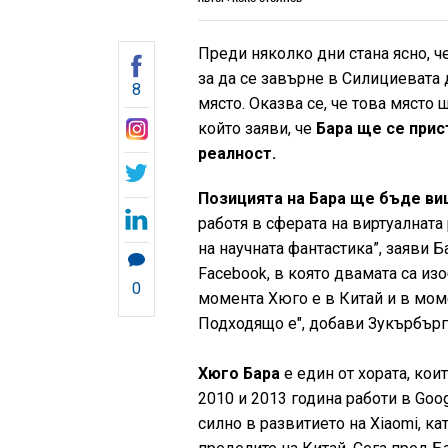
Преди няколко дни стана ясно, ч
за да се завърне в Силициевата 
8
място. Оказва се, че това място
който заяви, че
Бара ще се прис
реалност.
Позицията на Бара ще бъде ви
работя в сферата на виртуалната
на научната фантастика”, заяви 
Facebook, в която двамата са изо
0
момента Хюго е в Китай и в мом
Подходящо е", добави Зукърбърг
Хюго Бара
е един от хората, кои
2010 и 2013 година работи в Goo
силно в развитието на Xiaomi, к