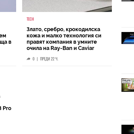
TECH
Злато, сребро, крокодилска
аем
кожа и малко технология си
ща в
правят компания в умните
очила на Ray-Ban и Caviar
0
|
ПРЕДИ 22 Ч.
а
8 Pro