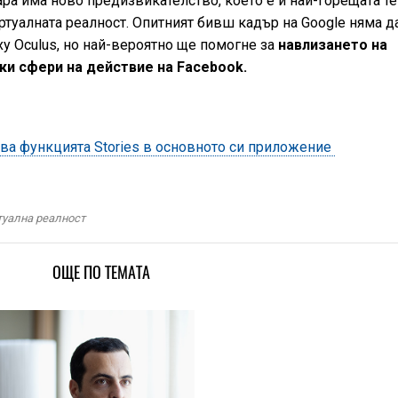
ара има ново предизвикателство, което е и най-горещата т
ртуалната реалност. Опитният бивш кадър на Google няма д
у Oculus, но най-вероятно ще помогне за
навлизането на
ки сфери на действие на Facebook.
тва функцията Stories в основното си приложение
туална реалност
ОЩЕ ПО ТЕМАТА