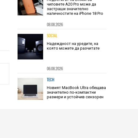
TECH
Недостигът на DRAM за
чиповете A20 Pro може да
застраши значително
наличностите на iPhone 18 Pro
08.08.2026
SOCIAL
Надеждност на уредите, на
която можете да разчитате
06.08.2026
TECH
Новият MacBook Ultra обещава
значително по-компактни
размери и устойчив сензорен
дисплей
06.08.2026