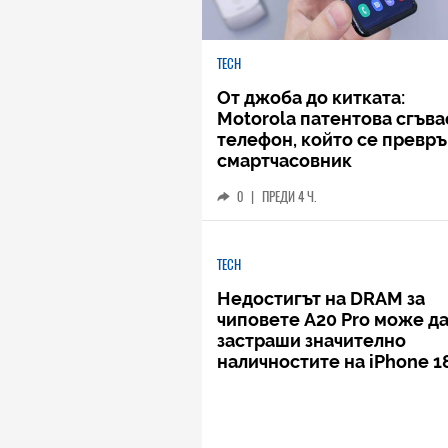
TECH
От джоба до китката:
Motorola патентова сгъв
телефон, който се превръ
смартчасовник
0
|
ПРЕДИ 4 Ч.
TECH
Недостигът на DRAM за
чиповете A20 Pro може д
застраши значително
наличностите на iPhone 1