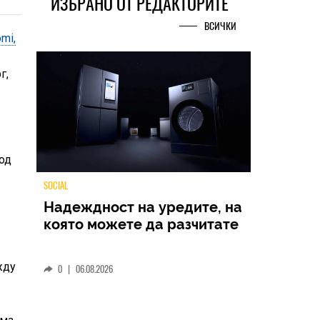
ИЗБРАНО ОТ РЕДАКТОРИТЕ
ВСИЧКИ
mi,
г,
а
лод
TECH
Samsung Galaxy Z Fold8
Ultra – ново име, познато
жду
представяне
0
|
04.08.2026