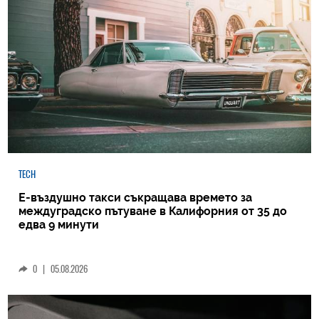
TECH
Е-въздушно такси съкращава времето за
междуградско пътуване в Калифорния от 35 до
едва 9 минути
0
|
05.08.2026