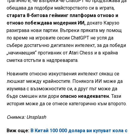
Трагично е, че въпреки че ChatGPT 4o продължава да
обещава да подобри майсторството си в играта,
старата 8-битова гейминг платформа отново и
отново побеждава модерния ИИ,
докато Карузо
разиграва нови партии. Въпреки пряката му помощ
по време на игровите сесии ChatGPT не успя да
събере достатъчно дигитален интелект, за да победи
„начинаещия“ противник от Atari Chess и в крайна
сметка отстъпи в надпреварата.
Новините относно изкуствения интелект сякаш се
люшкат между крайностите. Понякога ИИ може да
изумява с възможностите си, а друг път може да
бъде смешен или дори
опасно неадекватен.
Тази
история може да се отнесе категорично към второто.
Снимка: Unsplash
Виж още:
В Китай 100 000 долара ви купуват кола с