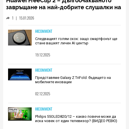
Huawei FreeClip 2 – Дългоочакваното
завръщане на най-добрите слушалки на
Huawei (РЕВЮ)
1
|
15.01.2026
HICOMMENT
Следващият голям скок: защо смартфонът ще
стане вашият личен AI център
19.12.2025
HICOMMENT
Представяме Galaxy Z TriFold: бъдещето на
мобилните иновации
02.12.2025
HICOMMENT
Philips 55OLED820/12 – какво повече може да
иска човек от един телевизор? (ВИДЕО РЕВЮ)