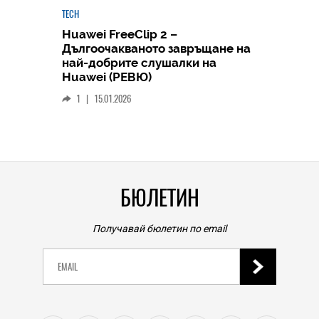
TECH
Huawei FreeClip 2 –
Дългоочакваното завръщане на
HICOMME
най-добрите слушалки на
Следв
Huawei (РЕВЮ)
смар
1
|
15.01.2026
личен
0
|
БЮЛЕТИН
Получавай бюлетин по email