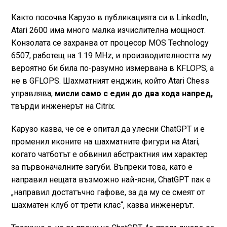
Както посочва Карузо в публикацията си в LinkedIn,
Atari 2600 има много малка изчислителна мощност.
Конзолата се захранва от процесор MOS Technology
6507, работещ на 1.19 MHz, и производителността му
вероятно би била по-разумно измервана в KFLOPS, а
не в GFLOPS. Шахматният енджин, който Atari Chess
управлява,
мисли само с един до два хода напред,
твърди инженерът на Citrix.
Карузо казва, че се е опитал да улесни ChatGPT и е
променил иконите на шахматните фигури на Atari,
когато чатботът е обвинил абстрактния им характер
за първоначалните загуби. Въпреки това, като е
направил нещата възможно най-ясни, ChatGPT пак е
„направил достатъчно гафове, за да му се смеят от
шахматен клуб от трети клас“, казва инженерът.