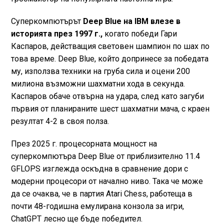
Суперкомпютърът
Deep Blue на IBM влезе в
историята през 1997 г.,
когато победи Гари
Каспаров, действащия световен шампион по шах по
това време. Deep Blue, който допринесе за победата
му, използва техники на груба сила и оцени 200
милиона възможни шахматни хода в секунда.
Каспаров обаче отвърна на удара, след като загуби
първия от планираните шест шахматни мача, с краен
резултат 4-2 в своя полза.
През 2025 г. процесорната мощност на
суперкомпютъра Deep Blue от приблизително 11.4
GFLOPS изглежда оскъдна в сравнение дори с
модерни процесори от начално ниво. Така че може
да се очаква, че в партия Atari Chess, работеща в
почти 48-годишна емулирана конзола за игри,
ChatGPT лесно ще бъде победител.