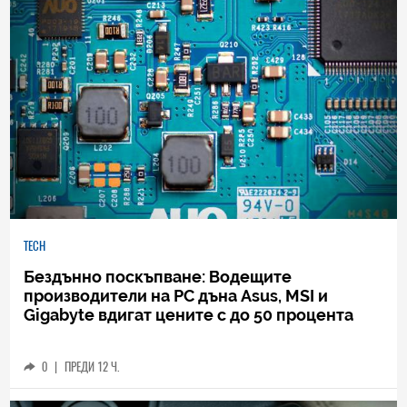
TECH
Бездънно поскъпване: Водещите
производители на РС дъна Asus, MSI и
Gigabyte вдигат цените с до 50 процента
0
|
ПРЕДИ 12 Ч.