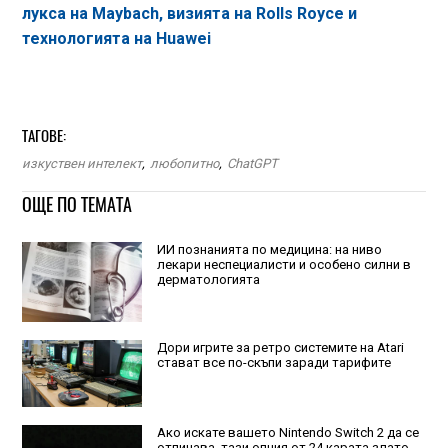
лукса на Maybach, визията на Rolls Royce и
технологията на Huawei
ТАГОВЕ:
изкуствен интелект
,
любопитно
,
ChatGPT
ОЩЕ ПО ТЕМАТА
ИИ познанията по медицина: на ниво
лекари неспециалисти и особено силни в
дерматологията
Дори игрите за ретро системите на Atari
стават все по-скъпи заради тарифите
Ако искате вашето Nintendo Switch 2 да се
отличава, тази опция от 24 карата злато