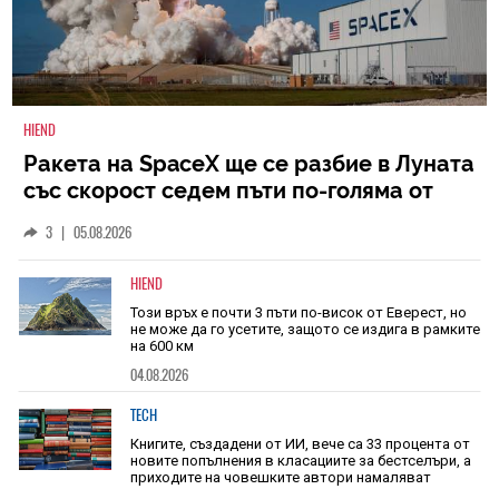
HIEND
Ракета на SpaceX ще се разбие в Луната
със скорост седем пъти по-голяма от
скоростта на звука
3
|
05.08.2026
HIEND
Този връх е почти 3 пъти по-висок от Еверест, но
не може да го усетите, защото се издига в рамките
на 600 км
04.08.2026
TECH
Книгите, създадени от ИИ, вече са 33 процента от
новите попълнения в класациите за бестселъри, а
приходите на човешките автори намаляват