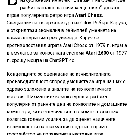
изкуственият интелект
ChatGPT
на OpenAI „бе
разбит напълно на начинаещо ниво“, докато
играе популярната ретро игра
Atari Chess.
Специалистът по архитектура на Citrix Робърт Карузо,
е открил тази аномалия в геймплей уменията на
новия алгоритъм през уикенда. Карузо е
противопоставил играта Atari Chess от 1979 г., играна
в емулатор за конзолната система
Atari 2600
от 1977
г., срещу мощта на ChatGPT 4o.
Концепцията за оценяване на изчислителната
производителност според уменията за игра на шах е
здраво заложена в аналите на технологичната
история. Шахматните компютърни игри бяха
популярни от ранните дни на конзолите и домашните
компютри, като ентусиастите по компютри и шах
полагаха големи усилия, за да оценят наличните
възможности на шахматния енджин спрямо
гросмайстор на популярната настолна игра.