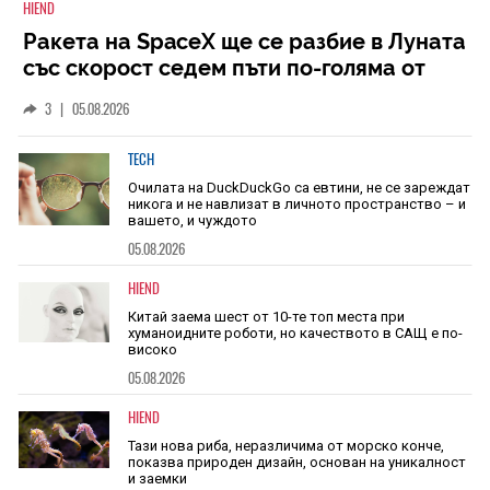
HIEND
Ракета на SpaceX ще се разбие в Луната
със скорост седем пъти по-голяма от
скоростта на звука
3
|
05.08.2026
TECH
Очилата на DuckDuckGo са евтини, не се зареждат
никога и не навлизат в личното пространство – и
вашето, и чуждото
05.08.2026
HIEND
Китай заема шест от 10-те топ места при
хуманоидните роботи, но качеството в САЩ е по-
високо
05.08.2026
HIEND
Тази нова риба, неразличима от морско конче,
показва природен дизайн, основан на уникалност
и заемки