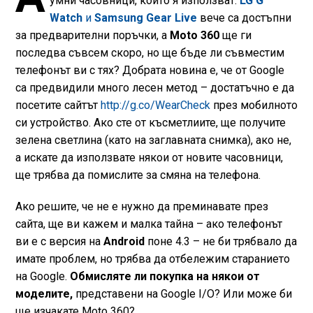
умни часовници, които я използват.
LG G
Watch
и
Samsung Gear Live
вече са достъпни
за предварителни поръчки, а
Moto 360
ще ги
последва съвсем скоро, но ще бъде ли съвместим
телефонът ви с тях? Добрата новина е, че от Google
са предвидили много лесен метод – достатъчно е да
посетите сайтът
http://g.co/WearCheck
през мобилното
си устройство. Ако сте от късметлиите, ще получите
зелена светлина (като на заглавната снимка), ако не,
а искате да използвате някои от новите часовници,
ще трябва да помислите за
смяна на телефона.
Ако решите, че не е нужно да преминавате през
сайта, ще ви кажем и малка тайна – ако телефонът
ви е с версия на
Android
поне 4.3 – не би трябвало да
имате проблем, но трябва да отбележим старанието
на Google.
Обмисляте ли покупка на някои от
моделите,
представени на Google I/O? Или може би
ще изчакате Moto 360?