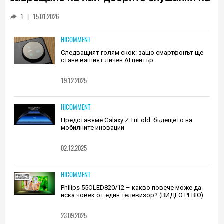
Huawei (РЕВЮ)
1
|
15.01.2026
HICOMMENT
Следващият голям скок: защо смартфонът ще
стане вашият личен AI център
19.12.2025
HICOMMENT
Представяме Galaxy Z TriFold: бъдещето на
мобилните иновации
02.12.2025
HICOMMENT
Philips 55OLED820/12 – какво повече може да
иска човек от един телевизор? (ВИДЕО РЕВЮ)
23.09.2025