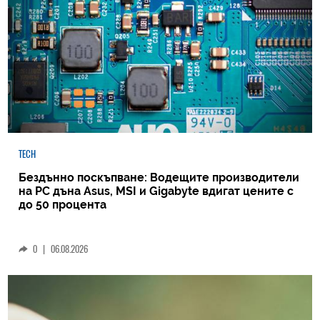
TECH
Бездънно поскъпване: Водещите производители
на РС дъна Asus, MSI и Gigabyte вдигат цените с
до 50 процента
0
|
06.08.2026