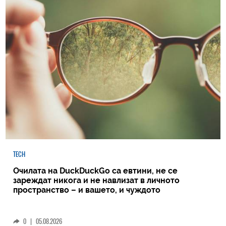
TECH
Очилата на DuckDuckGo са евтини, не се
зареждат никога и не навлизат в личното
пространство – и вашето, и чуждото
0
|
05.08.2026