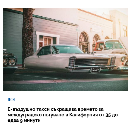
TECH
Е-въздушно такси съкращава времето за
междуградско пътуване в Калифорния от 35 до
едва 9 минути