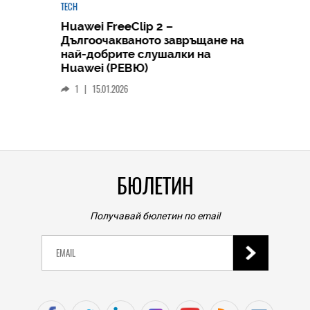
TECH
Huawei FreeClip 2 –
Дългоочакваното завръщане на
HICOMME
най-добрите слушалки на
Следв
Huawei (РЕВЮ)
смар
1
|
15.01.2026
личен
0
|
БЮЛЕТИН
Получавай бюлетин по email