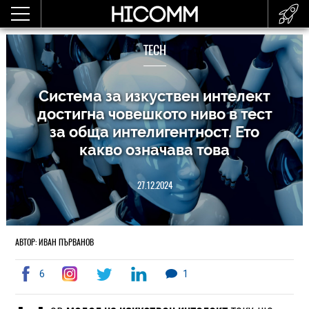
TECH
Система за изкуствен интелект
достигна човешкото ниво в тест
за обща интелигентност. Ето
какво означава това
27.12.2024
АВТОР: ИВАН ПЪРВАНОВ
6
1