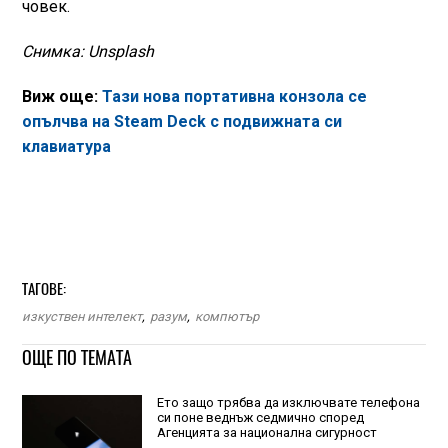
човек.
Снимка: Unsplash
Виж още:
Тази нова портативна конзола се
опълчва на Steam Deck с подвижната си
клавиатура
ТАГОВЕ:
изкуствен интелект
,
разум
,
компютър
ОЩЕ ПО ТЕМАТА
Ето защо трябва да изключвате телефона
си поне веднъж седмично според
Агенцията за национална сигурност