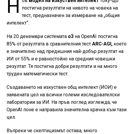
Н
ов
модел на изкуствен интелект
току-що
постигна резултати на нивото на човека на
тест, предназначен за измерване на „общия
интелект“.
На 20 декември системата
o3
на OpenAI постигна
85% от резултата в сравнителния тест
ARC-AGI,
което
е значително над предишния най-добър резултат на
ИИ от 55% и е равностойно на средния човешки
резултат. Тя постигна добри резултати и на много
труден математически тест.
Създаването на изкуствен общ интелект (ИОИ) е
заявената цел на всички големи изследователски
лаборатории за ИИ. На пръв поглед изглежда, че
OpenAI поне е направила значителна крачка към тази
цел.
Въпреки че скептицизмът остава, много