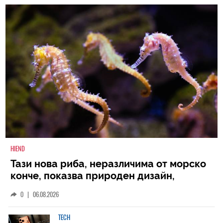
HIEND
Тази нова риба, неразличима от морско
конче, показва природен дизайн,
основан на уникалност и заемки
0
|
06.08.2026
TECH