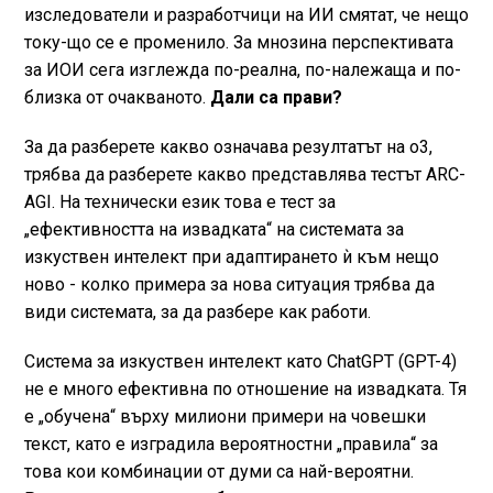
изследователи и разработчици на ИИ смятат, че нещо
току-що се е променило. За мнозина перспективата
за ИОИ сега изглежда по-реална, по-належаща и по-
близка от очакваното.
Дали са прави?
За да разберете какво означава резултатът на o3,
трябва да разберете какво представлява тестът ARC-
AGI. На технически език това е тест за
„ефективността на извадката“ на системата за
изкуствен интелект при адаптирането ѝ към нещо
ново - колко примера за нова ситуация трябва да
види системата, за да разбере как работи.
Система за изкуствен интелект като ChatGPT (GPT-4)
не е много ефективна по отношение на извадката. Тя
е „обучена“ върху милиони примери на човешки
текст, като е изградила вероятностни „правила“ за
това кои комбинации от думи са най-вероятни.