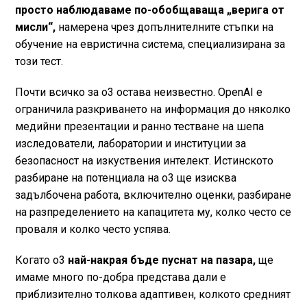
просто наблюдаваме по-обобщаваща „верига от
мисли“,
намерена чрез допълнителните стъпки на
обучение на евристична система, специализирана за
този тест.
Почти всичко за o3 остава неизвестно. OpenAI е
ограничила разкриването на информация до няколко
медийни презентации и ранно тестване на шепа
изследователи, лаборатории и институции за
безопасност на изкуствения интелект. Истинското
разбиране на потенциала на o3 ще изисква
задълбочена работа, включително оценки, разбиране
на разпределението на капацитета му, колко често се
проваля и колко често успява.
Когато o3
най-накрая бъде пуснат на пазара,
ще
имаме много по-добра представа дали е
приблизително толкова адаптивен, колкото средният