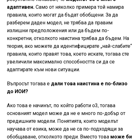
адаптивен.
Само от няколко примера той намира
правила, които могат да бъдат обобщени. За да
разберем даден модел, не трябва да правим
излишни предположения или да бъдем по-
конкретни, отколкото наистина трябва да бъдем. На
теория, ако можете да идентифицирате „най-слабите“
правила, които правят това, което искате, тогава сте
увеличили максимално способността си да се
адаптирате към нови ситуации.
Въпросът тогава е
дали това наистина е по-близо
до ИОИ?
Ако това е начинът, по който работи o3, тогава
основният модел може да не е много по-добър от
предишните модели. Понятията, които моделът
научава от езика, може да не са по-подходящи за
обобщаване, отколкото преди. Вместо това
може би