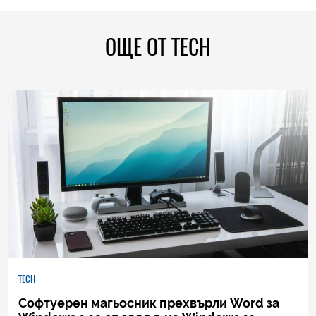
ОЩЕ ОТ TECH
TECH
Софтуерен магьосник прехвърли Word за