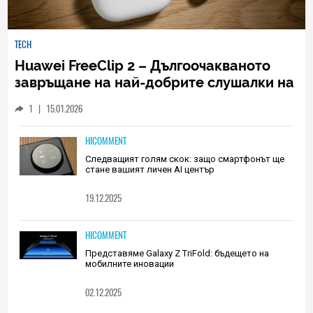
TECH
Huawei FreeClip 2 – Дългоочакваното
завръщане на най-добрите слушалки на
Huawei (РЕВЮ)
1
|
15.01.2026
HICOMMENT
Следващият голям скок: защо смартфонът ще
стане вашият личен AI център
19.12.2025
HICOMMENT
Представяме Galaxy Z TriFold: бъдещето на
мобилните иновации
02.12.2025