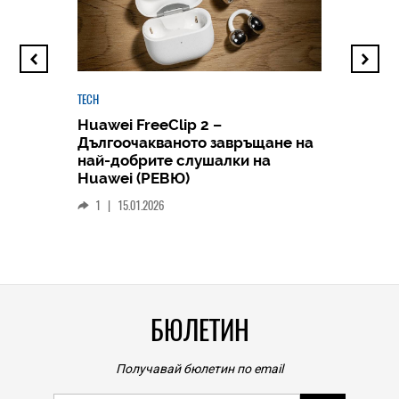
TECH
Huawei FreeClip 2 –
Дългоочакваното завръщане на
HICOMME
най-добрите слушалки на
Следв
Huawei (РЕВЮ)
смар
1
|
15.01.2026
личен
0
|
БЮЛЕТИН
Получавай бюлетин по email