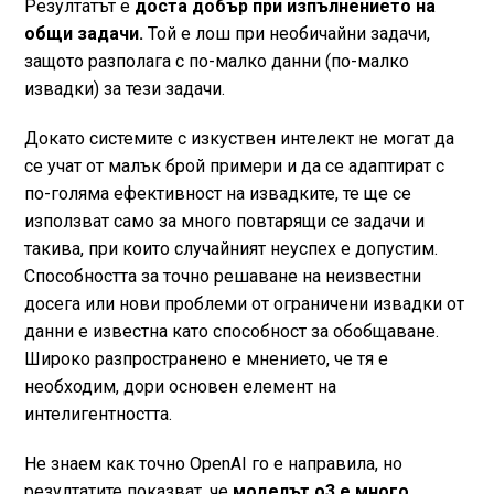
Резултатът е
доста добър при изпълнението на
общи задачи.
Той е лош при необичайни задачи,
защото разполага с по-малко данни (по-малко
извадки) за тези задачи.
Докато системите с изкуствен интелект не могат да
се учат от малък брой примери и да се адаптират с
по-голяма ефективност на извадките, те ще се
използват само за много повтарящи се задачи и
такива, при които случайният неуспех е допустим.
Способността за точно решаване на неизвестни
досега или нови проблеми от ограничени извадки от
данни е известна като способност за обобщаване.
Широко разпространено е мнението, че тя е
необходим, дори основен елемент на
интелигентността.
Не знаем как точно OpenAI го е направила, но
резултатите показват, че
моделът o3 е много