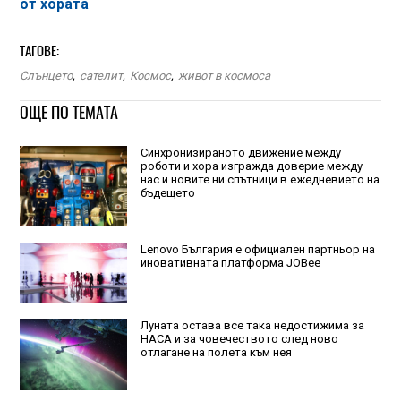
от хората
ТАГОВЕ:
Слънцето
,
сателит
,
Космос
,
живот в космоса
ОЩЕ ПО ТЕМАТА
Синхронизираното движение между
роботи и хора изгражда доверие между
нас и новите ни спътници в ежедневието на
бъдещето
Lenovo България е официален партньор на
иновативната платформа JOBee
Луната остава все така недостижима за
НАСА и за човечеството след ново
отлагане на полета към нея