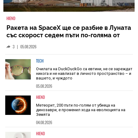
HIEND
Ракета на SpaceX ще се разбие в Луната
със скорост седем пъти по-голяма от
скоростта на звука
3
|
05.08.2026
TECH
Очилата на DuckDuckGo са евтини, не се зареждат
никога и не навлизат в личното пространство – и
вашето, и чуждото
05.08.2026
HIEND
Метеорит, 200 пъти по-голям от убиеца на
динозаври, е променил хода на еволюцията на
Земята
04.08.2026
HIEND