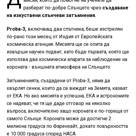
мисия, която да помогне на учените да
разберат по-добре Слънцето чрез
създаване
на изкуствени слънчеви затъмнения.
Proba-3,
включващ два спътника, беше изстрелян
по-рано този месец от Индия от Европейската
космическа агенция. Мисията ще се опита да
извърши научен подвиг, като бъде първата, която ще
използва два космически апарата за наблюдение на
короната - външната атмосфера на Слънцето.
Затъмненията, създадени от Proba-3, няма да
хвърлят сенки, които да се виждат на Земята, казват
от ЕКА. Но ако мисията е успешна, ЕКА и астрономите
се надяват, че тя ще даде отговор на няколко
въпроса, включително защо короната е по-гореща от
самото Слънце. Короната може да достигне 2
милиона градуса по Фаренхайт, докато повърхността
е 10 000 градуса според НАСА.