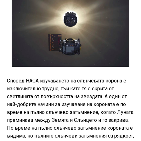
Според НАСА изучаването на слънчевата корона е
изключително трудно, тъй като тя е скрита от
светлината от повърхността на звездата. А един от
най-добрите начини за изучаване на короната е по
време на пълно слънчево затъмнение, когато Луната
преминава между Земята и Слънцето и го закрива.
По време на пълно слънчево затъмнение короната е
видима, но пълните слънчеви затъмнения са рядкост,