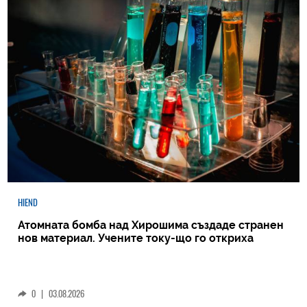
HIEND
Атомната бомба над Хирошима създаде странен
нов материал. Учените току-що го откриха
0
|
03.08.2026