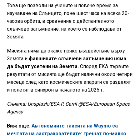
Това ще позволи на учените и повече време за
изучаване на Слънцето, поне шест часа на всяка 20-
часова орбита, в сравнение с действителното
слънчево затъмнение, на което се наблюдава от
Земята.
Мисията няма да окаже пряко въздействие върху
Земята и
фалшивите слънчеви затъмнения няма
да бъдат усетени на Земята.
Според ЕКА първите
резултати от мисията ще бъдат налични около четири
месеца след като космическите апарати се разделят
и полетят в синхрон в началото на 2025 г.
Снимка: Unsplash/ESA-P. Carril @ESA/European Space
Agency
Виж още
:
Автономните таксита на Waymo са
мечтата на застрахователите: грешат по-малко