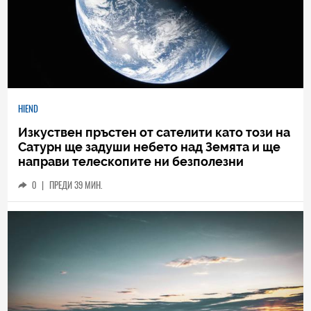
HIEND
Изкуствен пръстен от сателити като този на
Сатурн ще задуши небето над Земята и ще
направи телескопите ни безполезни
0
|
ПРЕДИ 39 МИН.