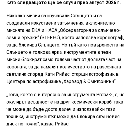
като
следващото ще се случи през август 2026 г.
Няколко мисии са изучавали Слънцето и са
създавали изкуствени затъмнения, включително
мисията на ЕКА и НАСА „Обсерватория за слънчево-
земни връзки“ (STEREO), която използва коронограф,
за да блокира Слънцето. Но тъй като повърхността на
Слънцето е толкова ярка, инструментите в тези
мисии блокират само голяма част от долната част на
короната, за да намалят количеството на разсеяната
светлина според Кати Рийвс, старши астрофизик в
Центъра по астрофизика „Харвард & Смитсониън“.
„Това, което е интересно за инструмента Proba-3, е, че
окулярът всъщност е на друг космически кораб, така
че може да бъде доста далеч и използвайки тази
техника, инструментът може да блокира слънчевия
диск по-точно“, казва Рийвс.