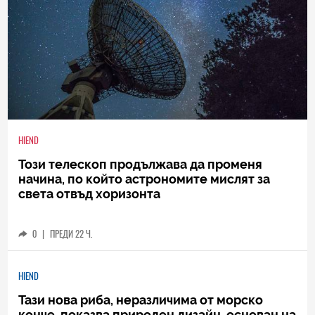
HIEND
Този телескоп продължава да променя
начина, по който астрономите мислят за
света отвъд хоризонта
0
|
ПРЕДИ 22 Ч.
HIEND
Тази нова риба, неразличима от морско
конче, показва природен дизайн, основан на