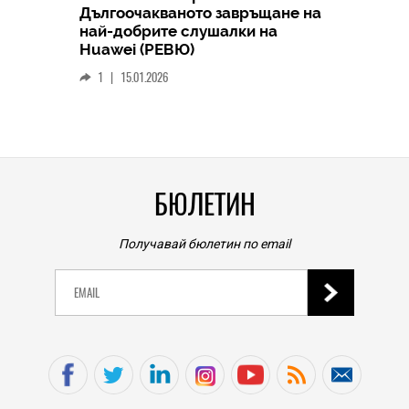
Дългоочакваното завръщане на
HICOMME
най-добрите слушалки на
Следв
Huawei (РЕВЮ)
смар
1
|
15.01.2026
личен
0
|
БЮЛЕТИН
Получавай бюлетин по email