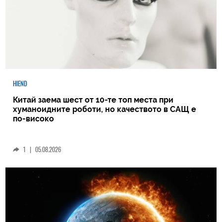
HIEND
Китай заема шест от 10-те топ места при
хуманоидните роботи, но качеството в САЩ е
по-високо
1
|
05.08.2026