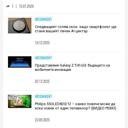
Huawei (РЕВЮ)
1
|
15.01.2026
HICOMMENT
Следващият голям скок: защо смартфонът ще
стане вашият личен AI център
19.12.2025
HICOMMENT
Представяме Galaxy Z TriFold: бъдещето на
мобилните иновации
02.12.2025
HICOMMENT
Philips 55OLED820/12 – какво повече може да
иска човек от един телевизор? (ВИДЕО РЕВЮ)
23.09.2025