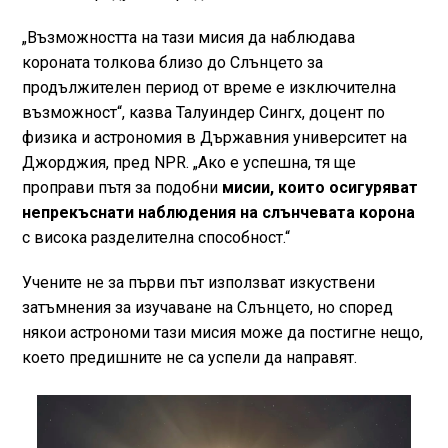
„Възможността на тази мисия да наблюдава
короната толкова близо до Слънцето за
продължителен период от време е изключителна
възможност“, казва Талуиндер Сингх, доцент по
физика и астрономия в Държавния университет на
Джорджия, пред NPR. „Ако е успешна, тя ще
проправи пътя за подобни
мисии, които осигуряват
непрекъснати наблюдения на слънчевата корона
с висока разделителна способност.“
Учените не за първи път използват изкуствени
затъмнения за изучаване на Слънцето, но според
някои астрономи тази мисия може да постигне нещо,
което предишните не са успели да направят.