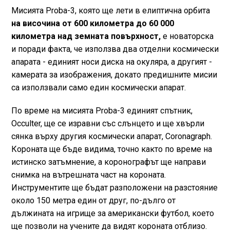
Мисията Proba-3, която ще лети в елиптична орбита
на височина от 600 километра до 60 000
километра над земната повърхност,
е новаторска
и поради факта, че използва два отделни космически
апарата - единият носи диска на окуляра, а другият -
камерата за изображения, докато предишните мисии
са използвали само един космически апарат.
По време на мисията Proba-3 единият спътник,
Occulter, ще се изравни със слънцето и ще хвърли
сянка върху другия космически апарат, Coronagraph.
Короната ще бъде видима, точно както по време на
истинско затъмнение, а коронографът ще направи
снимка на вътрешната част на короната.
Инструментите ще бъдат разположени на разстояние
около 150 метра един от друг, по-дълго от
дължината на игрище за американски футбол, което
ще позволи на учените да видят короната отблизо.