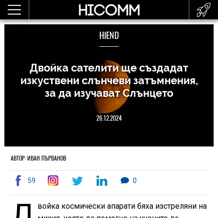
HIEND
Двойка сателити ще създадат
изкуствени слънчеви затъмнения,
за да изучават Слънцето
26.12.2024
АВТОР: ИВАН ПЪРВАНОВ
59
0
Д
войка космически апарати бяха изстреляни на