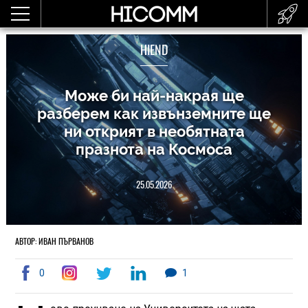
HIEND
Може би най-накрая щe
разберем как извънземните ще
ни открият в необятната
празнота на Космоса
25.05.2026
АВТОР: ИВАН ПЪРВАНОВ
0
1