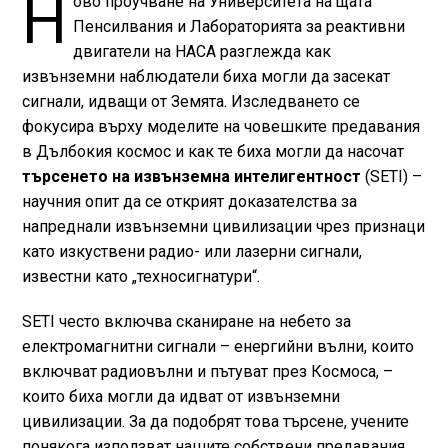
Н
ово проучване на Университета на щата
Пенсилвания и Лабораторията за реактивни
двигатели на НАСА разглежда как
извънземни наблюдатели биха могли да засекат
сигнали, идващи от Земята. Изследването се
фокусира върху моделите на човешките предавания
в Дълбокия космос и как те биха могли да насочат
търсенето на извънземна интелигентност
(SETI) –
научния опит да се открият доказателства за
напреднали извънземни цивилизации чрез признаци
като изкуствени радио- или лазерни сигнали,
известни като „техносигнатури“.
SETI често включва сканиране на небето за
електромагнитни сигнали – енергийни вълни, които
включват радиовълни и пътуват през Космоса, –
които биха могли да идват от извънземни
цивилизации. За да подобрят това търсене, учените
понякога използват нашите собствени предавания