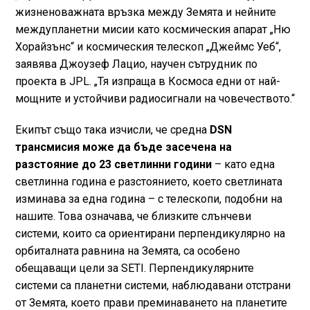
жизненоважната връзка между Земята и нейните
междупланетни мисии като космическия апарат „Ню
Хорайзънс“ и космическия телескоп „Джеймс Уеб“,
заявява Джоузеф Лацио, научен сътрудник по
проекта в JPL. „Тя изпраща в Космоса едни от най-
мощните и устойчиви радиосигнали на човечеството.“
Екипът също така изчисли, че средна
DSN
трансмисия може да бъде засечена на
разстояние до 23 светлинни години
– като една
светлинна година е разстоянието, което светлината
изминава за една година – с телескопи, подобни на
нашите. Това означава, че близките слънчеви
системи, които са ориентирани перпендикулярно на
орбиталната равнина на Земята, са особено
обещаващи цели за SETI. Перпендикулярните
системи са планетни системи, наблюдавани отстрани
от Земята, което прави преминаването на планетите