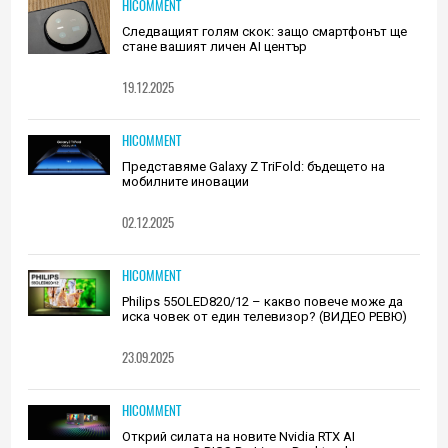
HICOMMENT
Следващият голям скок: защо смартфонът ще
стане вашият личен AI център
19.12.2025
HICOMMENT
Представяме Galaxy Z TriFold: бъдещето на
мобилните иновации
02.12.2025
HICOMMENT
Philips 55OLED820/12 – какво повече може да
иска човек от един телевизор? (ВИДЕО РЕВЮ)
23.09.2025
HICOMMENT
Открий силата на новите Nvidia RTX AI