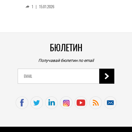
смар
1
|
15.01.2026
личен
0
|
БЮЛЕТИН
Получавай бюлетин по email