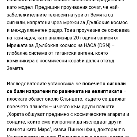
като модел. Предишни проучвания сочат, че най-
забележителните техносигнатури от Земята са
сигнали, изпратени чрез мрежи за Дълбокия космос
и междупланетен радар. Това проучване се основава
на тази идея, като анализира 20 години записи от
Мрежата за Дълбокия космос на НАСА (DSN) –
глобална система от гигантски антени, която
комуникира с космически кораби далеч отвъд
Земята.
Изследователите установиха, че
повечето сигнали
са били изпратени по равнината на еклиптиката
–
плоската област около Слънцето, където се движат
повечето планети – и често към други планети.
„Хората общуват предимно с космическите апарати и
сондите, които сме изпратили да изследват други
планети като Марс“, казва Пинчен Фан, докторант в