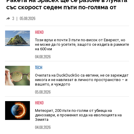
със скорост седем пъти по-голяма от
скоростта на звука
3
|
05.08.2026
HIEND
Този връх е почти 3 пъти по-висок от Еверест, но
не може да го усетите, защото се издига в рамките
на 600 км
04.08.2026
TECH
Очилата на DuckDuckGo са евтини, не се зареждат
никога и не навлизат в личното пространство – и
вашето, и чуждото
05.08.2026
HIEND
Метеорит, 200 пъти по-голям от убиеца на
динозаври, е променил хода на еволюцията на
Земята
04.08.2026