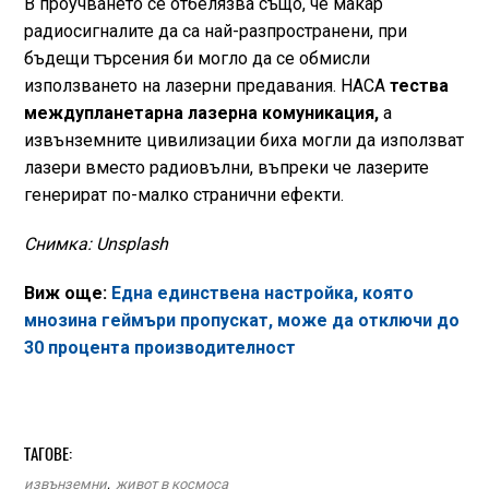
В проучването се отбелязва също, че макар
радиосигналите да са най-разпространени, при
бъдещи търсения би могло да се обмисли
използването на лазерни предавания. НАСА
тества
междупланетарна лазерна комуникация,
а
извънземните цивилизации биха могли да използват
лазери вместо радиовълни, въпреки че лазерите
генерират по-малко странични ефекти.
Снимка: Unsplash
Виж още:
Една единствена настройка, която
мнозина геймъри пропускат, може да отключи до
30 процента производителност
ТАГОВЕ:
извънземни
,
живот в космоса