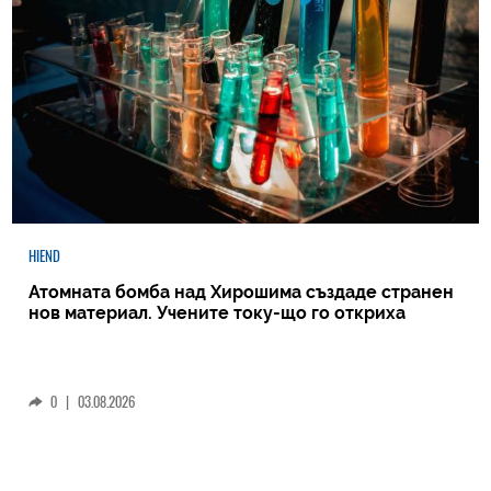
HIEND
Атомната бомба над Хирошима създаде странен
нов материал. Учените току-що го откриха
0
|
03.08.2026