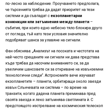
по-лесно за наблюдение. Проучването предполага,
че търсенията трябва да дадат приоритет на тези
системи и да съвпадат с
екзопланетарни
конюнкции или затъмнения между планети
–
събития, при които едно небесно тяло блокира друго
от погледа, тъй като тези условия значително
подобряват шанса за улавяне на сигнали.
Фан обяснява: „Анализът на посоката и честотата на
най-често срещаните ни сигнали ни дава представа
къде трябва да насочим вниманието си, за да
увеличим шансовете си за откриване на извънземни
технологични следи“. Астрономите вече изучават
екзопланетите – планети, орбитиращи около звезди
извън Слънчевата ни система – по време на
транзити, когато дадена планета преминава пред
своята звезда и леко затъмнява светлината ѝ. С
предстоящото изстрелване на космическия телескоп