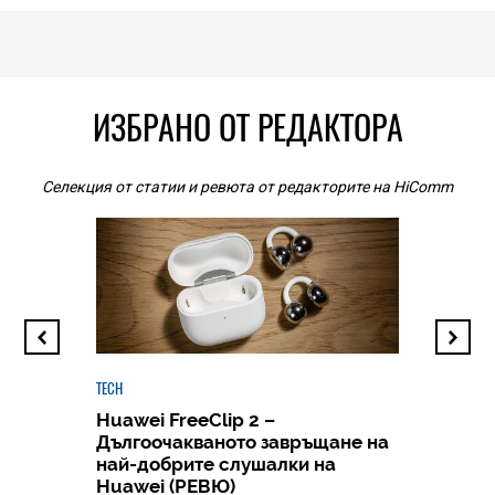
ИЗБРАНО ОТ РЕДАКТОРА
Селекция от статии и ревюта от редакторите на HiComm
TECH
Huawei FreeClip 2 –
Дългоочакваното завръщане на
HICOMME
най-добрите слушалки на
Следв
Huawei (РЕВЮ)