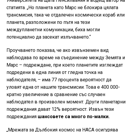
Университета на щата Пенсилвания и водещ автор на
статията. „Но планета като Марс не блокира цялата
трансмисия, така че отдалечен космически кораб или
планета, разположени по пътя на тези
междупланетни комуникации, биха могли
потенциално да засекат излъчването.“
Проучването показва, че ако извънземен вид
наблюдава по време на съединение между Земята и
Марс – подреждане, при което планетите изглеждат
подредени в една линия от гледна точка на
наблюдателя, – има 77 процента вероятност да
уловят една от нашите трансмисии. Това е 400 000-
кратно увеличение в сравнение със случаен
наблюдател в произволен момент. Други планетарни
подреждания дават 12% вероятност. Извън тези
подреждания
шансовете са много по-малки.
„Мрежата за Дълбокия космос на НАСА осигурява