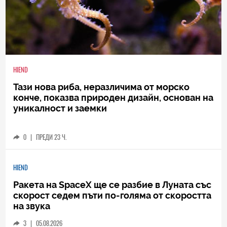
HIEND
Тази нова риба, неразличима от морско
конче, показва природен дизайн, основан на
уникалност и заемки
0
|
ПРЕДИ 23 Ч.
HIEND
Ракета на SpaceX ще се разбие в Луната със
скорост седем пъти по-голяма от скоростта
на звука
3
|
05.08.2026