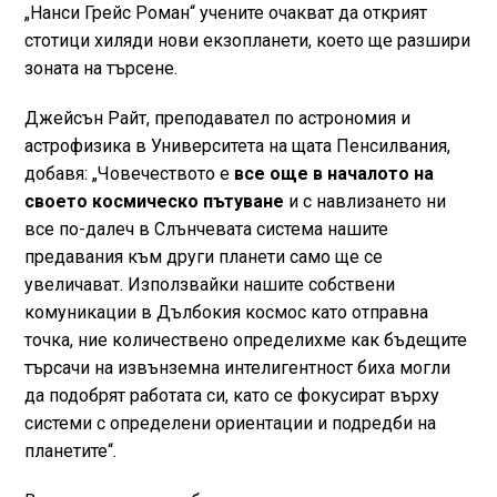
„Нанси Грейс Роман“ учените очакват да открият
стотици хиляди нови екзопланети, което ще разшири
зоната на търсене.
Джейсън Райт, преподавател по астрономия и
астрофизика в Университета на щата Пенсилвания,
добавя: „Човечеството е
все още в началото на
своето космическо пътуване
и с навлизането ни
все по-далеч в Слънчевата система нашите
предавания към други планети само ще се
увеличават. Използвайки нашите собствени
комуникации в Дълбокия космос като отправна
точка, ние количествено определихме как бъдещите
търсачи на извънземна интелигентност биха могли
да подобрят работата си, като се фокусират върху
системи с определени ориентации и подредби на
планетите“.