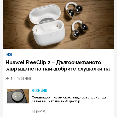
TECH
Huawei FreeClip 2 – Дългоочакваното
завръщане на най-добрите слушалки на
Huawei (РЕВЮ)
1
|
15.01.2026
HICOMMENT
Следващият голям скок: защо смартфонът ще
стане вашият личен AI център
19.12.2025