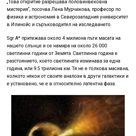
„Това откритие разрешава половинвековна
мистерия“, посочва Лена Мурчикова, професор по
физика и астрономия в Северозападния университет
в Илинойс и съръководител на изследването.
Sgr A* притежава около 4 милиона пъти масата на
нашето слънце и се намира на около 26 000
светлинни години от Земята. Светлинна година е
разстоянието, което светлината изминава за една
година, или 9.5 трилиона км. Тя не е толкова масивна,
колкото някои от своите аналози в други галактики и
е установено, че е в относително латентна фаза.