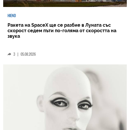
HIEND
Ракета на SpaceX ще се разбие в Луната със
скорост седем пъти по-голяма от скоростта на
звука
3
|
05.08.2026