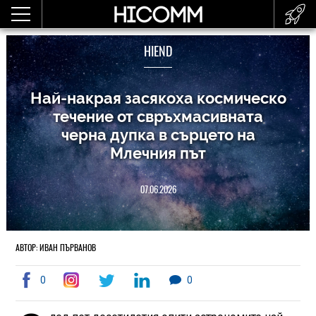
HIEND
Най-накрая засякоха космическо
течение от свръхмасивната
черна дупка в сърцето на
Млечния път
07.06.2026
АВТОР: ИВАН ПЪРВАНОВ
0
0