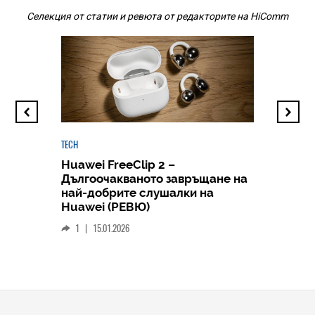
Селекция от статии и ревюта от редакторите на HiComm
TECH
Huawei FreeClip 2 –
Дългоочакваното завръщане на
HICOMME
най-добрите слушалки на
Следв
Huawei (РЕВЮ)
смар
1
|
15.01.2026
личен
0
|