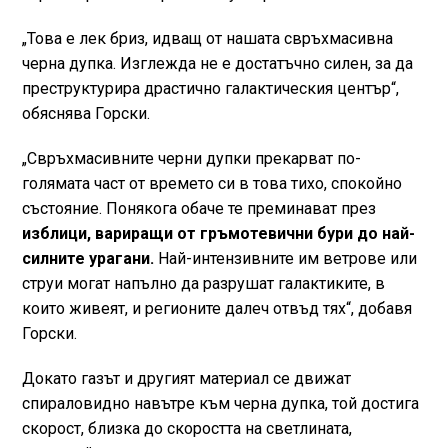
„Това е лек бриз, идващ от нашата свръхмасивна
черна дупка. Изглежда не е достатъчно силен, за да
преструктурира драстично галактическия център“,
обяснява Горски.
„Свръхмасивните черни дупки прекарват по-
голямата част от времето си в това тихо, спокойно
състояние. Понякога обаче те преминават през
изблици, вариращи от гръмотевични бури до най-
силните урагани.
Най-интензивните им ветрове или
струи могат напълно да разрушат галактиките, в
които живеят, и регионите далеч отвъд тях“, добавя
Горски.
Докато газът и другият материал се движат
спираловидно навътре към черна дупка, той достига
скорост, близка до скоростта на светлината,