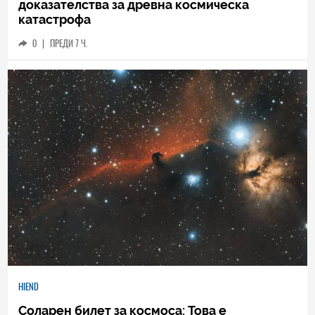
доказателства за древна космическа
катастрофа
0
|
ПРЕДИ 7 Ч.
HIEND
Соларен билет за космоса: Това е