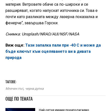
материя. Ветровете обаче са по-широки и се
разширяват, когато напускат източника си. Това е
почти като разликата между лазерна показалка и
фенерче“, завършва Горски.
Снимка: Unsplash/NRAO/AUI/NSF/NASA
Виж още:
Тази запалка пали при -40 С и може да
бъде ключът към оцеляването ви в дивата
природа
ТАГОВЕ:
Млечен път
,
черна дупка
ОЩЕ ПО ТЕМАТА
Най-сетне имаме предполагаемо