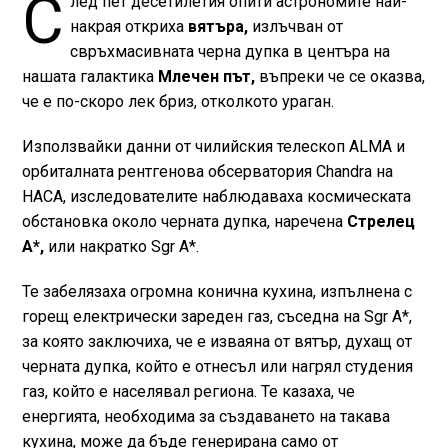
С
лед пет десетилетия опити астрономите най-
накрая откриха
вятъра,
излъчван от
свръхмасивната черна дупка в центъра на
нашата галактика
Млечен път,
въпреки че се оказва,
че е по-скоро лек бриз, отколкото ураган.
Използвайки данни от чилийския телескоп ALMA и
орбиталната рентгенова обсерватория Chandra на
НАСА, изследователите наблюдаваха космическата
обстановка около черната дупка, наречена
Стрелец
A*,
или накратко Sgr A*.
Те забелязаха огромна конична кухина, изпълнена с
горещ електрически зареден газ, съседна на Sgr A*,
за която заключиха, че е изваяна от вятър, духащ от
черната дупка, който е отнесъл или нагрял студения
газ, който е населявал региона. Те казаха, че
енергията, необходима за създаването на такава
кухина, може да бъде генерирана само от