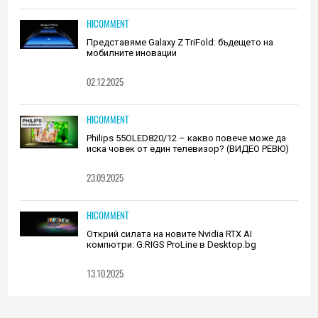
HICOMMENT
Представяме Galaxy Z TriFold: бъдещето на
мобилните иновации
02.12.2025
HICOMMENT
Philips 55OLED820/12 – какво повече може да
иска човек от един телевизор? (ВИДЕО РЕВЮ)
23.09.2025
HICOMMENT
Открий силата на новите Nvidia RTX AI
компютри: G:RIGS ProLine в Desktop.bg
13.10.2025