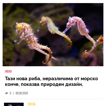
HIEND
Тази нова риба, неразличима от морско
конче, показва природен дизайн,
основан на уникалност и заемки
0
|
06.08.2026
SOCIAL