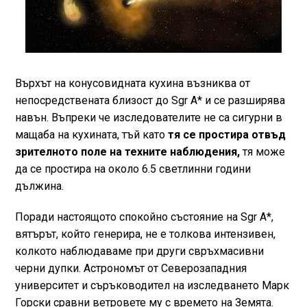
Върхът на конусовидната кухина възниква от
непосредствената близост до Sgr A* и се разширява
навън. Въпреки че изследователите не са сигурни в
мащаба на кухината, тъй като
тя се простира отвъд
зрителното поле на техните наблюдения,
тя може
да се простира на около 6.5 светлинни години
дължина.
Поради настоящото спокойно състояние на Sgr A*,
вятърът, който генерира, не е толкова интензивен,
колкото наблюдаваме при други свръхмасивни
черни дупки. Астрономът от Северозападния
университет и съръководител на изследването Марк
Горски сравни ветровете му с времето на Земята.