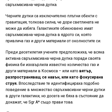
свръхмасивна черна дупка.
Черните дупки са изключително плътни обекти с
гравитация, толкова силна, че дори светлината не
може да избяга. Галактиките обикновено имат
свръхмасивна черна дупка в ядрото си, която
привлича газ и други материали от околностите си.
Преди десетилетия учените предположиха, че всяка
активна свръхмасивна черна дупка поради своята
физика би изхвърлила известно количество газ и
други материали в Космоса – или като
вятър,
разпространяващ се навън, или като фокусирана
струя.
Впоследствие те идентифицираха подобно
поведение в множество свръхмасивни черни дупки
в други галактики, но досега не бяха в състояние да
докажат, че Sgr A* също прави това.