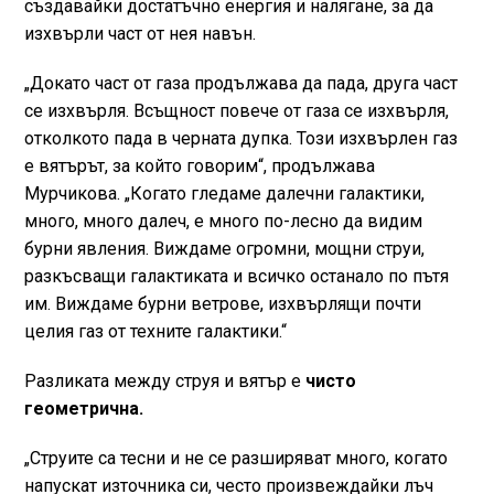
създавайки достатъчно енергия и налягане, за да
изхвърли част от нея навън.
„Докато част от газа продължава да пада, друга част
се изхвърля. Всъщност повече от газа се изхвърля,
отколкото пада в черната дупка. Този изхвърлен газ
е вятърът, за който говорим“, продължава
Мурчикова. „Когато гледаме далечни галактики,
много, много далеч, е много по-лесно да видим
бурни явления. Виждаме огромни, мощни струи,
разкъсващи галактиката и всичко останало по пътя
им. Виждаме бурни ветрове, изхвърлящи почти
целия газ от техните галактики.“
Разликата между струя и вятър е
чисто
геометрична.
„Струите са тесни и не се разширяват много, когато
напускат източника си, често произвеждайки лъч