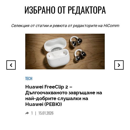
ИЗБРАНО ОТ РЕДАКТОРА
Селекция от статии и ревюта от редакторите на HiComm
TECH
Huawei FreeClip 2 –
Дългоочакваното завръщане на
HICOMME
най-добрите слушалки на
Следв
Huawei (РЕВЮ)
смар
1
|
15.01.2026
личен
0
|