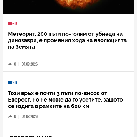
HIEND
Метеорит, 200 пъти по-голям от убиеца на
динозаври, е променил хода на еволюцията
на Земята
0
|
04.08.2026
HIEND
Този връх е почти 3 пъти по-висок от
Еверест, но не може да го усетите, защото
се издига в рамките на 600 км
0
|
04.08.2026