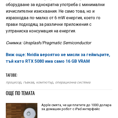
оборудване за еднократна употреба с минимални
изчислителни изисквания. Не само това, но и
изразходва по-малко от 6 mW енергия, което го
прави подходящ за различни приложения с
ултраниска консумация на енергия.
Снимка: Unsplash/Pragmatic Semiconductor
Виж още:
Nvidia вероятно не мисли за геймърите,
тъй като RTX 5080 има само 16 GB VRAM
ТАГОВЕ:
процесор
,
гъвкав
,
компютър
,
операционна система
ОЩЕ ПО ТЕМАТА
Apple смята, че ще платите до 1000 долара
за домашен робот с iPad интерфейс