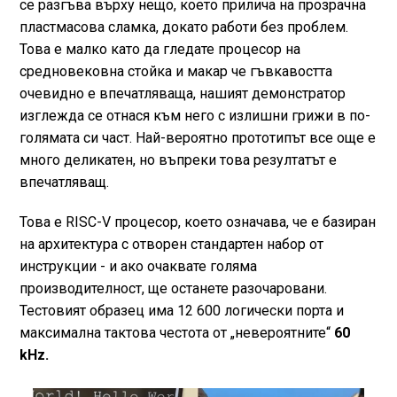
се разгъва върху нещо, което прилича на прозрачна
пластмасова сламка, докато работи без проблем.
Това е малко като да гледате процесор на
средновековна стойка и макар че гъвкавостта
очевидно е впечатляваща, нашият демонстратор
изглежда се отнася към него с излишни грижи в по-
голямата си част. Най-вероятно прототипът все още е
много деликатен, но въпреки това резултатът е
впечатляващ.
Това е RISC-V процесор, което означава, че е базиран
на архитектура с отворен стандартен набор от
инструкции - и ако очаквате голяма
производителност, ще останете разочаровани.
Тестовият образец има 12 600 логически порта и
максимална тактова честота от „невероятните“
60
kHz.