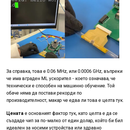
За справка, това е 0.06 MHz, или 0.0006 GHz, въпреки
че има вграден ML ускорител - което означава, че
технически е способен на машинно обучение. Той
обаче няма да постави рекорди по
производителност, макар че едва ли това е целта тук.
Цената
е основният фактор тук, като целта е да се
създаде чип за по-малко от един долар, който би бил
идеален за носими устройства или здравно