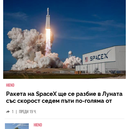
HIEND
Ракета на SpaceX ще се разбие в Луната
със скорост седем пъти по-голяма от
скоростта на звука
1
|
ПРЕДИ 19 Ч.
HIEND