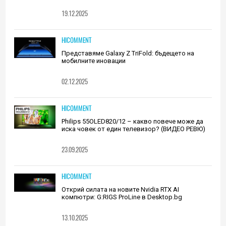
19.12.2025
HICOMMENT
Представяме Galaxy Z TriFold: бъдещето на
мобилните иновации
02.12.2025
HICOMMENT
Philips 55OLED820/12 – какво повече може да
иска човек от един телевизор? (ВИДЕО РЕВЮ)
23.09.2025
HICOMMENT
Открий силата на новите Nvidia RTX AI
компютри: G:RIGS ProLine в Desktop.bg
13.10.2025