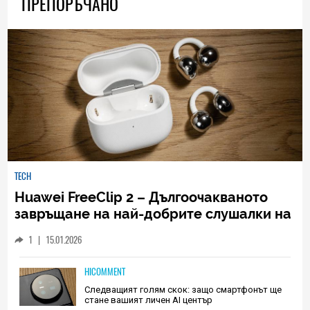
ПРЕПОРЪЧАНО
TECH
Huawei FreeClip 2 – Дългоочакваното
завръщане на най-добрите слушалки на
Huawei (РЕВЮ)
1
|
15.01.2026
HICOMMENT
Следващият голям скок: защо смартфонът ще
стане вашият личен AI център