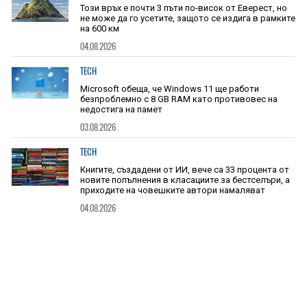
Този връх е почти 3 пъти по-висок от Еверест, но
не може да го усетите, защото се издига в рамките
на 600 км
04.08.2026
TECH
Microsoft обеща, че Windows 11 ще работи
безпроблемно с 8 GB RAM като противовес на
недостига на памет
03.08.2026
TECH
Книгите, създадени от ИИ, вече са 33 процента от
новите попълнения в класациите за бестселъри, а
приходите на човешките автори намаляват
04.08.2026