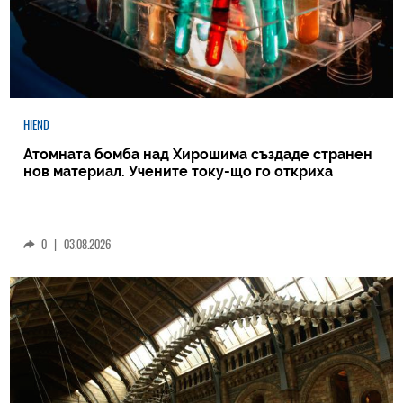
HIEND
Атомната бомба над Хирошима създаде странен
нов материал. Учените току-що го откриха
0
|
03.08.2026