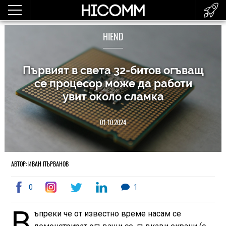
HIEND
Първият в света 32-битов огъващ
се процесор може да работи
увит около сламка
01.10.2024
АВТОР: ИВАН ПЪРВАНОВ
0
1
В
ъпреки че от известно време насам се