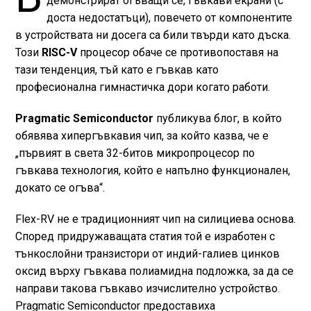
демонстрират огъващи се, гъвкави екрани (с
доста недостатъци), повечето от компонентите
в устройствата ни досега са били твърди като дъска.
Този
RISC-V
процесор обаче се противопоставя на
тази тенденция, тъй като е гъвкав като
професионална гимнастичка дори когато работи.
Pragmatic Semiconductor
публикува блог, в който
обявява хипергъвкавия чип, за който казва, че е
„първият в света 32-битов микропроцесор по
гъвкава технология, който е напълно функционален,
докато се огъва“.
Flex-RV не е традиционният чип на силициева основа.
Според придружаващата статия той е изработен с
тънкослойни транзистори от индий-галиев цинков
оксид върху гъвкава полиамидна подложка, за да се
направи такова гъвкаво изчислително устройство.
Pragmatic Semiconductor предоставиха