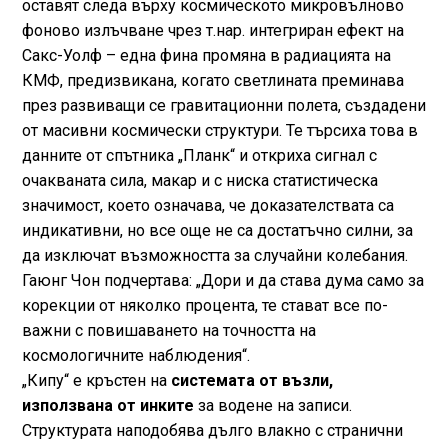
оставят следа върху космическото микровълново
фоново излъчване чрез т.нар. интегриран ефект на
Сакс-Уолф – една фина промяна в радиацията на
КМФ, предизвикана, когато светлината преминава
през развиващи се гравитационни полета, създадени
от масивни космически структури. Те търсиха това в
данните от спътника „Планк“ и откриха сигнал с
очакваната сила, макар и с ниска статистическа
значимост, което означава, че доказателствата са
индикативни, но все още не са достатъчно силни, за
да изключат възможността за случайни колебания.
Гаюнг Чон подчертава: „Дори и да става дума само за
корекции от няколко процента, те стават все по-
важни с повишаването на точността на
космологичните наблюдения“.
„Кипу“ е кръстен на
системата от възли,
използвана от инките
за водене на записи.
Структурата наподобява дълго влакно с странични