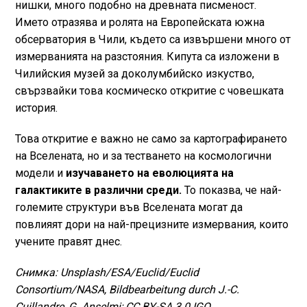
нишки, много подобно на древната писменост.
Името отразява и ролята на Европейската южна
обсерватория в Чили, където са извършени много от
измерванията на разстояния. Кипута са изложени в
Чилийския музей за доколумбийско изкуство,
свързвайки това космическо откритие с човешката
история.
Това откритие е важно не само за картографирането
на Вселената, но и за тестването на космологични
модели и
изучаването на еволюцията на
галактиките в различни среди.
То показва, че най-
големите структури във Вселената могат да
повлияят дори на най-прецизните измервания, които
учените правят днес.
Снимка: Unsplash/ESA/Euclid/Euclid
Consortium/NASA, Bildbearbeitung durch J.-C.
Cuillandre, G. Anselmi; CC BY-SA 3.0 IGO