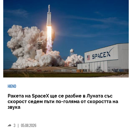
HIEND
Ракета на SpaceX ще се разбие в Луната със
скорост седем пъти по-голяма от скоростта на
звука
3
|
05.08.2026