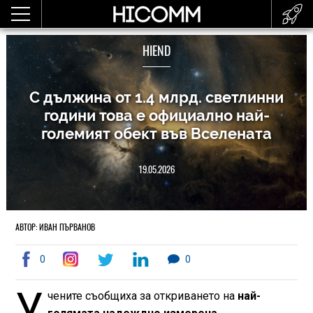
HIEND
С дължина от 1.4 млрд. светлинни
години това е официално най-
големият обект във Вселената
19.05.2026
АВТОР: ИВАН ПЪРВАНОВ
0
0
У
чените съобщиха за откриването на
най-