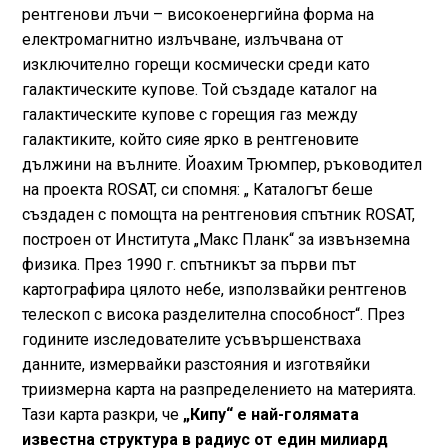
рентгенови лъчи – високоенергийна форма на
електромагнитно излъчване, излъчвана от
изключително горещи космически среди като
галактическите купове. Той създаде каталог на
галактическите купове с горещия газ между
галактиките, който сияе ярко в рентгеновите
дължини на вълните. Йоахим Трюмпер, ръководител
на проекта ROSAT, си спомня: „ Каталогът беше
създаден с помощта на рентгеновия спътник ROSAT,
построен от Института „Макс Планк“ за извънземна
физика. През 1990 г. спътникът за първи път
картографира цялото небе, използвайки рентгенов
телескоп с висока разделителна способност“. През
годините изследователите усъвършенстваха
данните, измервайки разстояния и изготвяйки
триизмерна карта на разпределението на материята.
Тази карта разкри, че
„Кипу“ е най-голямата
известна структура в радиус от един милиард