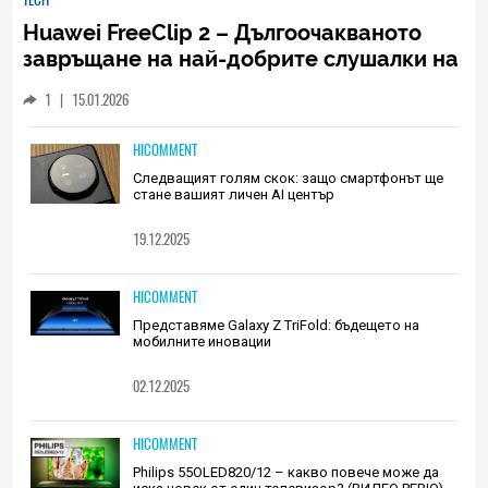
Huawei FreeClip 2 – Дългоочакваното
завръщане на най-добрите слушалки на
Huawei (РЕВЮ)
1
|
15.01.2026
HICOMMENT
Следващият голям скок: защо смартфонът ще
стане вашият личен AI център
19.12.2025
HICOMMENT
Представяме Galaxy Z TriFold: бъдещето на
мобилните иновации
02.12.2025
HICOMMENT
Philips 55OLED820/12 – какво повече може да