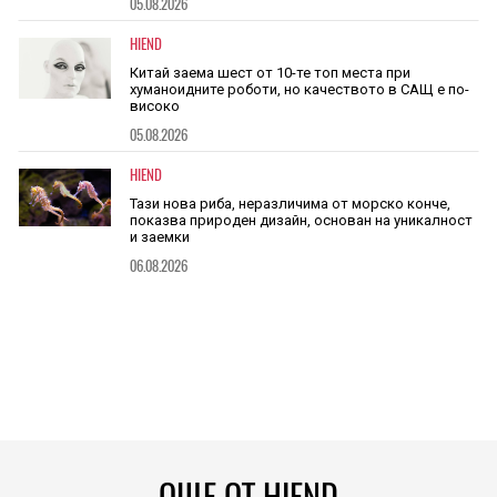
05.08.2026
HIEND
Китай заема шест от 10-те топ места при
хуманоидните роботи, но качеството в САЩ е по-
високо
05.08.2026
HIEND
Тази нова риба, неразличима от морско конче,
показва природен дизайн, основан на уникалност
и заемки
06.08.2026
ОЩЕ ОТ HIEND