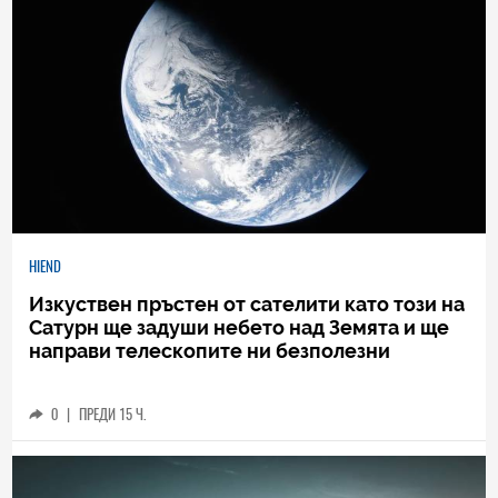
HIEND
Изкуствен пръстен от сателити като този на
Сатурн ще задуши небето над Земята и ще
направи телескопите ни безполезни
0
|
ПРЕДИ 15 Ч.