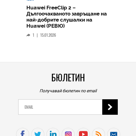
Huawei FreeClip 2 –
Дългоочакваното завръщане на
HICOMME
най-добрите слушалки на
Следв
Huawei (РЕВЮ)
смар
1
|
15.01.2026
личен
0
|
БЮЛЕТИН
Получавай бюлетин по email