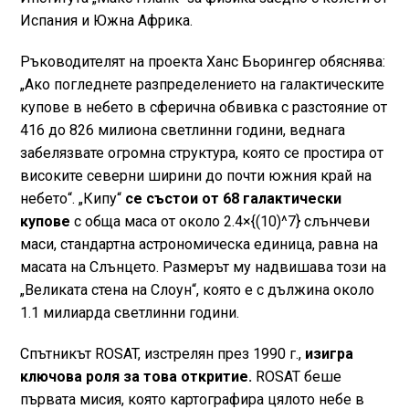
Испания и Южна Африка.
Ръководителят на проекта Ханс Бьорингер обяснява:
„Ако погледнете разпределението на галактическите
купове в небето в сферична обвивка с разстояние от
416 до 826 милиона светлинни години, веднага
забелязвате огромна структура, която се простира от
високите северни ширини до почти южния край на
небето“. „Кипу“
се състои от 68 галактически
купове
с обща маса от около 2.4×{(10)^7} слънчеви
маси, стандартна астрономическа единица, равна на
масата на Слънцето. Размерът му надвишава този на
„Великата стена на Слоун“, която е с дължина около
1.1 милиарда светлинни години.
Спътникът ROSAT, изстрелян през 1990 г.,
изигра
ключова роля за това откритие.
ROSAT беше
първата мисия, която картографира цялото небе в