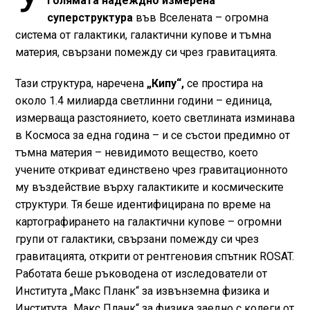
голямата надеждно измерена
суперструктура
във Вселената – огромна
система от галактики, галактични купове и тъмна
материя, свързани помежду си чрез гравитацията.
Тази структура, наречена
„Кипу“,
се простира на
около 1.4 милиарда светлинни години – единица,
измерваща разстоянието, което светлината изминава
в Космоса за една година – и се състои предимно от
тъмна материя – невидимото вещество, което
учените откриват единствено чрез гравитационното
му въздействие върху галактиките и космическите
структури. Тя беше идентифицирана по време на
картографирането на галактични купове – огромни
групи от галактики, свързани помежду си чрез
гравитацията, открити от рентгеновия спътник ROSAT.
Работата беше ръководена от изследователи от
Института „Макс Планк“ за извънземна физика и
Института „Макс Планк“ за физика заедно с колеги от