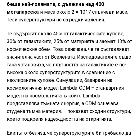
беше най-голямата, с дължина над 400
мегапарсека
и маса около 2 × 1017 слънчеви маси.
Тези суперструктури не са редки явления.
Те съдържат около 45% от галактическите купове,
30% от галактиките, 25% от материята и заемат 13% от
космическия обем. Това означава, че те съставляват
значителна част от Вселената. Изследователите също
така установиха, че плътността на галактиките е по-
висока около суперструктурите в сравнение с
изолираните купове. Симулации, базирани на
космологичния модел Lambda-CDM – стандартния
модел на космологията, в който Lambda
представлява тъмната енергия, а CDM означава
студена тъмна материя, – показват сходни структури,
което подкрепя надеждността на откритията.
Екипът отбеляза, че суперструктурите би трябвало да