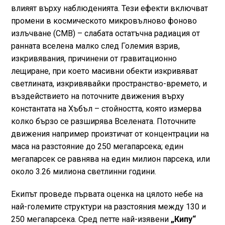
влияят върху наблюденията. Тези ефекти включват
промени в космическото микровълново фоново
излъчване (CMB) – слабата остатъчна радиация от
ранната вселена малко след Големия взрив,
изкривявания, причинени от гравитационно
лещиране, при което масивни обекти изкривяват
светлината, изкривявайки пространство-времето, и
въздействието на поточните движения върху
константата на Хъбъл – стойността, която измерва
колко бързо се разширява Вселената. Поточните
движения например произтичат от концентрации на
маса на разстояние до 250 мегапарсека; един
мегапарсек се равнява на един милион парсека, или
около 3.26 милиона светлинни години.
Екипът проведе първата оценка на цялото небе на
най-големите структури на разстояния между 130 и
250 мегапарсека. Сред петте най-изявени
„Кипу“