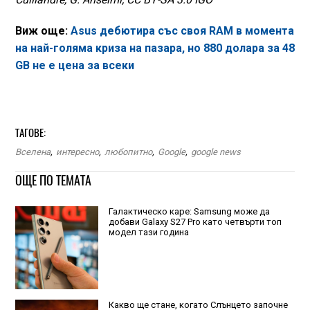
Виж още:
Asus дебютира със своя RAM в момента
на най-голяма криза на пазара, но 880 долара за 48
GB не е цена за всеки
ТАГОВЕ:
Вселена
,
интересно
,
любопитно
,
Google
,
google news
ОЩЕ ПО ТЕМАТА
Галактическо каре: Samsung може да
добави Galaxy S27 Pro като четвърти топ
модел тази година
Какво ще стане, когато Слънцето започне