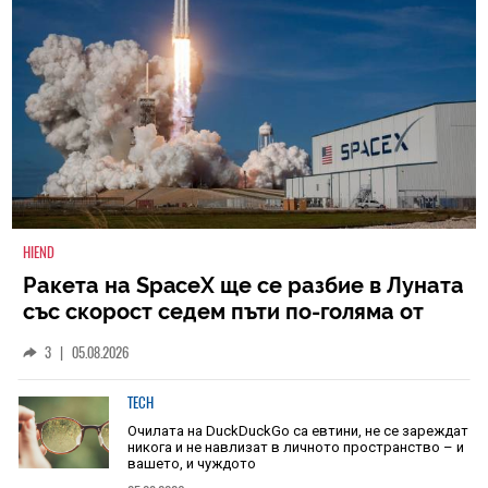
HIEND
Ракета на SpaceX ще се разбие в Луната
със скорост седем пъти по-голяма от
скоростта на звука
3
|
05.08.2026
TECH
Очилата на DuckDuckGo са евтини, не се зареждат
никога и не навлизат в личното пространство – и
вашето, и чуждото