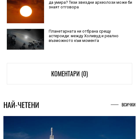
да умира? Тези звездни археолози може би
знаят отговора
Планетарната ни отбрана срещу
астероиди: между Холивуд и реално
възможното към момента
КОМЕНТАРИ (0)
НАЙ-ЧЕТЕНИ
ВСИЧКИ