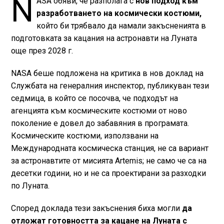
N
ASA обяви, че разполага с
нов подход към
разработването на космически костюми,
който би трябвало да намали закъсненията в
подготовката за кацания на астронавти на Луната
още през 2028 г.
NASA беше подложена на критика в нов доклад на
Службата на генералния инспектор, публикуван тези
седмица, в който се посочва, че подходът на
агенцията към космическите костюми от ново
поколение е довел до забавяния в програмата.
Космическите костюми, използвани на
Международната космическа станция, не са вариант
за астронавтите от мисията Artemis; не само че са на
десетки години, но и не са проектирани за разходки
по Луната.
Според доклада тези закъснения биха могли
да
отложат готовността за кацане на Луната с