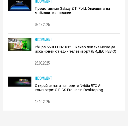
HICOMMENT
Представяме Galaxy Z TriFold: бъдещето на
мобилните иновации
02.12.2025
HICOMMENT
Philips 55OLED820/12 – какво повече може да
иска човек от един телевизор? (ВИДЕО РЕВЮ)
23.09.2025
HICOMMENT
Открий силата на новите Nvidia RTX AI
компютри: G:RIGS ProLine в Desktop.bg
13.10.2025