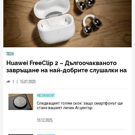
TECH
Huawei FreeClip 2 – Дългоочакваното
завръщане на най-добрите слушалки на
Huawei (РЕВЮ)
1
|
15.01.2026
HICOMMENT
Следващият голям скок: защо смартфонът ще
стане вашият личен AI център
19.12.2025