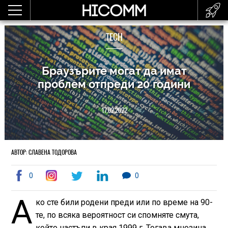
TECH
Браузърите могат да имат
проблем отпреди 20 години
17.02.2022
АВТОР: СЛАВЕНА ТОДОРОВА
0
0
А
ко сте били родени преди или по време на 90-
те, по всяка вероятност си спомняте смута,
който настъпи в края 1999 г. Тогава мнозина