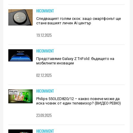
HICOMMENT
Следващият голям скок: защо смартфонът ще
стане вашият личен AI център
19.12.2025
HICOMMENT
Представяме Galaxy Z TriFold: бъдещето на
мобилните иновации
02.12.2025
HICOMMENT
Philips 55OLED820/12 – какво повече може да
иска човек от един телевизор? (ВИДЕО РЕВЮ)
23.09.2025
HICOMMENT