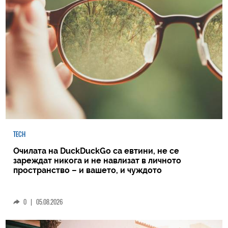
TECH
Очилата на DuckDuckGo са евтини, не се
зареждат никога и не навлизат в личното
пространство – и вашето, и чуждото
0
|
05.08.2026