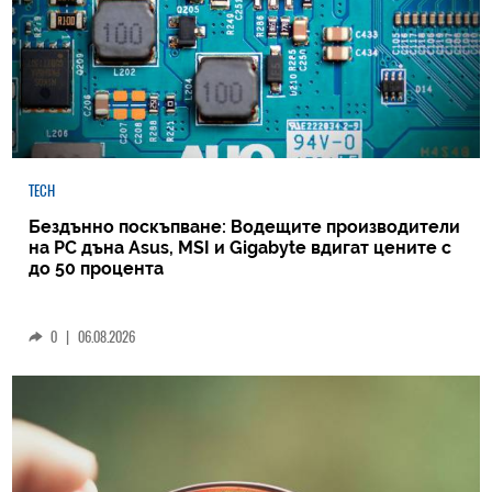
TECH
Бездънно поскъпване: Водещите производители
на РС дъна Asus, MSI и Gigabyte вдигат цените с
до 50 процента
0
|
06.08.2026