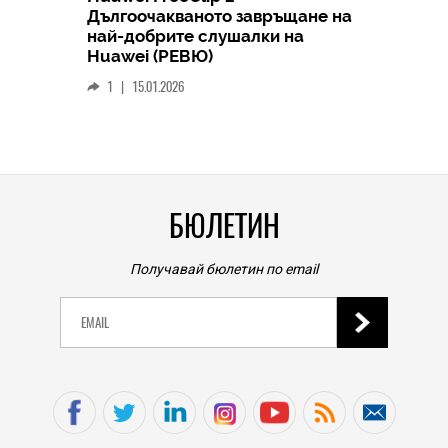
Дългоочакваното завръщане на
HICOMME
най-добрите слушалки на
Следв
Huawei (РЕВЮ)
смар
1
|
15.01.2026
личен
0
|
БЮЛЕТИН
Получавай бюлетин по email