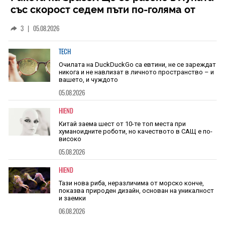
със скорост седем пъти по-голяма от
скоростта на звука
3
|
05.08.2026
TECH
Очилата на DuckDuckGo са евтини, не се зареждат
никога и не навлизат в личното пространство – и
вашето, и чуждото
05.08.2026
HIEND
Китай заема шест от 10-те топ места при
хуманоидните роботи, но качеството в САЩ е по-
високо
05.08.2026
HIEND
Тази нова риба, неразличима от морско конче,
показва природен дизайн, основан на уникалност
и заемки
06.08.2026