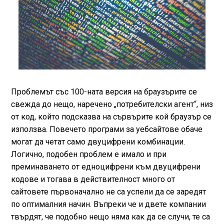
Проблемът със 100-ната версия на браузърите се
свежда до нещо, наречено „потребителски агент“, низ
от код, който подсказва на сървърите кой браузър се
използва. Повечето програми за уебсайтове обаче
могат да четат само двуцифрени комбинации.
Логично, подобен проблем е имало и при
преминаването от едноцифрени към двуцифрени
кодове и тогава в действителност много от
сайтовете първоначално не са успели да се заредят
по оптималния начин. Въпреки че и двете компании
твърдят, че подобно нещо няма как да се случи, те са