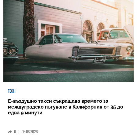
TECH
Е-въздушно такси съкращава времето за
междуградско пътуване в Калифорния от 35 до
едва 9 минути
0
|
05.08.2026