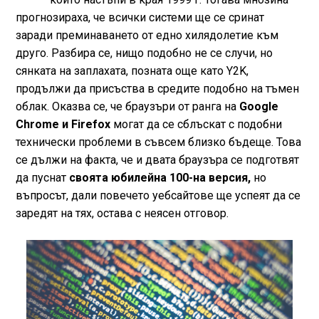
прогнозираха, че всички системи ще се сринат
заради преминаването от едно хилядолетие към
друго. Разбира се, нищо подобно не се случи, но
сянката на заплахата, позната още като Y2K,
продължи да присъства в средите подобно на тъмен
облак. Оказва се, че браузъри от ранга на
Google
Chrome и Firefox
могат да се сблъскат с подобни
технически проблеми в съвсем близко бъдеще. Това
се дължи на факта, че и двата браузъра се подготвят
да пуснат
своята юбилейна 100-на версия,
но
въпросът, дали повечето уебсайтове ще успеят да се
заредят на тях, остава с неясен отговор.