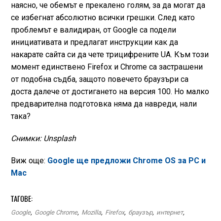
наясно, че обемът е прекалено голям, за да могат да
се избегнат абсолютно всички грешки. След като
проблемът е валидиран, от Google са подели
инициативата и предлагат инструкции как да
накарате сайта си да чете трицифрените UA. Към този
момент единствено Firefox и Chrome са застрашени
от подобна съдба, защото повечето браузъри са
доста далече от достигането на версия 100. Но малко
предварителна подготовка няма да навреди, нали
така?
Снимки: Unsplash
Виж още:
Google ще предложи Chrome OS за PC и
Mac
ТАГОВЕ:
Google
,
Google Chrome
,
Mozilla
,
Firefox
,
браузър
,
интернет
,