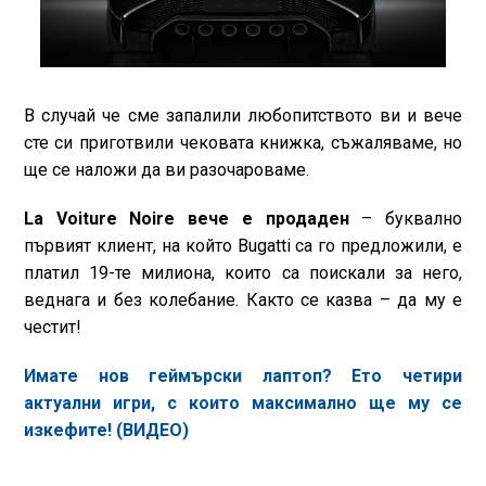
В случай че сме запалили любопитството ви и вече
сте си приготвили чековата книжка, съжаляваме, но
ще се наложи да ви разочароваме.
La Voiture Noire вече е продаден
– буквално
първият клиент, на който Bugatti са го предложили, е
платил 19-те милиона, които са поискали за него,
веднага и без колебание. Както се казва – да му е
честит!
Имате нов геймърски лаптоп? Ето четири
актуални игри, с които максимално ще му се
изкефите! (ВИДЕО)