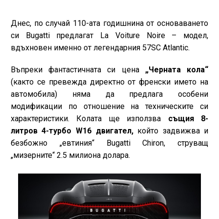
Днес, по случай 110-ата годишнина от основаването
си Bugatti предлагат La Voiture Noire – модел,
вдъхновен именно от легендарния 57SC Atlantic.
Въпреки фантастичната си цена
„Черната кола“
(както се превежда директно от френски името на
автомобила) няма да предлага особени
модификации по отношение на техническите си
характеристики. Колата ще използва
същия 8-
литров 4-турбо W16 двигател,
който задвижва и
безбожно „евтиния“ Bugatti Chiron, струващ
„мизерните“ 2.5 милиона долара.