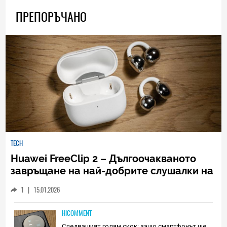
ПРЕПОРЪЧАНО
TECH
Huawei FreeClip 2 – Дългоочакваното
завръщане на най-добрите слушалки на
Huawei (РЕВЮ)
1
|
15.01.2026
HICOMMENT
Следващият голям скок: защо смартфонът ще