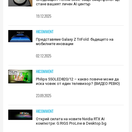
стане вашият личен AI център
19.12.2025
HICOMMENT
Представяме Galaxy Z TriFold: бъдещето на
мобилните иновации
02.12.2025
HICOMMENT
Philips 55OLED820/12 – какво повече може да
иска човек от един телевизор? (ВИДЕО РЕВЮ)
23.09.2025
HICOMMENT
Открий силата на новите Nvidia RTX AI
компютри: G:RIGS ProLine в Desktop.bg