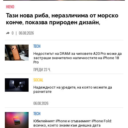
HIEND
Тази нова риба, неразличима от морско
конче, показва природен дизайн,
основан на уникалност и заемки
0
|
06.08.2026
TECH
Недостигът на DRAM за чиповете A20 Pro може да
застраши значително наличностите на iPhone 18
Pro
ПРЕДИ 23 Ч.
SOCIAL
Надеждност на уредите, на която можете да
разчитате
06.08.2026
TECH
Юбилейният iPhone и сгъваемият iPhone Fold:
всичко, което знаем към днешна дата