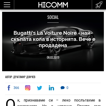
SOCIAL
Bugatti’s La Voiture Noire - най-
скъпата кола в историята. Вече е
продадена
06.03.2019
АВТОР: ДРАГОМИР ДОНЧЕВ
366
0
О
к, признаваме си – леко послъгахме в