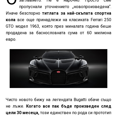
заглавието. Не е нарочно. Просто сме
пропуснали уточнението „новопроизведена“.
Иначе безспорно
титлата за най-скъпата спортна
кола
все още принадлежи на класиката Ferrari 250
GTO модел 1963, която през миналата година беше
продадена за баснословната сума от 60 милиона
евро.
Чисто новото бижу на легендата Bugatti обаче също
не лъже.
Когато все пак бъде произведен след
цели 30 месеца,
този единствен по рода си прототип