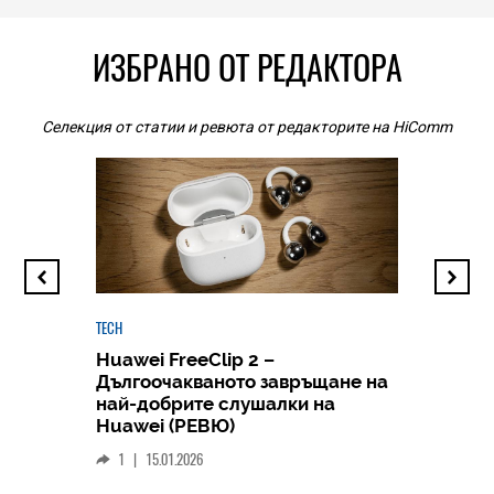
ИЗБРАНО ОТ РЕДАКТОРА
Селекция от статии и ревюта от редакторите на HiComm
TECH
Huawei FreeClip 2 –
Дългоочакваното завръщане на
HICOMME
най-добрите слушалки на
Следв
Huawei (РЕВЮ)
смар
1
|
15.01.2026
личен