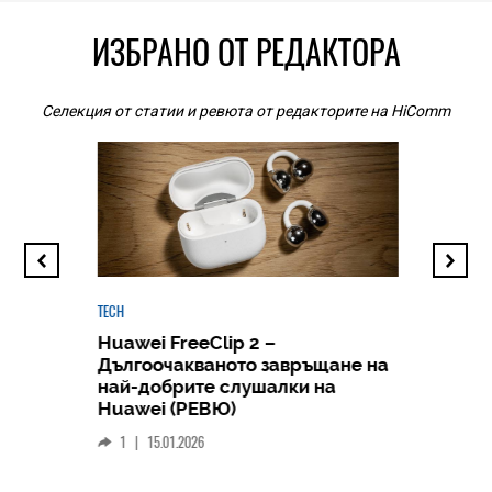
ИЗБРАНО ОТ РЕДАКТОРА
Селекция от статии и ревюта от редакторите на HiComm
TECH
Huawei FreeClip 2 –
Дългоочакваното завръщане на
HICOMME
най-добрите слушалки на
Следв
Huawei (РЕВЮ)
смар
1
|
15.01.2026
личен
0
|