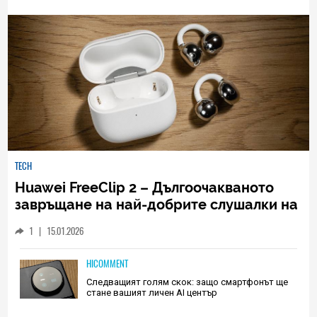
TECH
Huawei FreeClip 2 – Дългоочакваното
завръщане на най-добрите слушалки на
Huawei (РЕВЮ)
1
|
15.01.2026
HICOMMENT
Следващият голям скок: защо смартфонът ще
стане вашият личен AI център