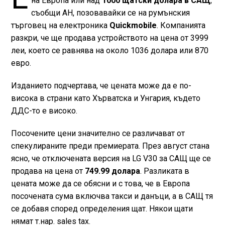
на Европа или над
1000 щатски долара в САЩ
,
съобщи AH, позовавайки се на румънския
търговец на електроника
Quickmobile
. Компанията
разкри, че ще продава устройството на цена от 3999
леи, което се равнява на около 1036 долара или 870
евро.
Изданието подчертава, че цената може да е по-
висока в страни като Хърватска и Унгария, където
ДДС-то е високо.
Посочените цени значително се различават от
спекулираните преди премиерата. През август стана
ясно, че отключената версия на LG V30 за САЩ ще се
продава на цена от
749.99 долара
. Разликата в
цената може да се обясни и с това, че в Европа
посочената сума включва такси и данъци, а в САЩ тя
се добавя според определения щат. Някои щати
нямат т.нар. sales tax.