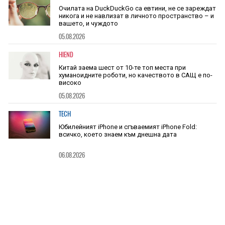
Очилата на DuckDuckGo са евтини, не се зареждат
никога и не навлизат в личното пространство – и
вашето, и чуждото
05.08.2026
HIEND
Китай заема шест от 10-те топ места при
хуманоидните роботи, но качеството в САЩ е по-
високо
05.08.2026
TECH
Юбилейният iPhone и сгъваемият iPhone Fold:
всичко, което знаем към днешна дата
06.08.2026