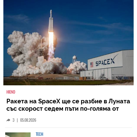
HIEND
Ракета на SpaceX ще се разбие в Луната
със скорост седем пъти по-голяма от
скоростта на звука
3
|
05.08.2026
TECH