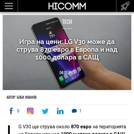
TECH
Игра на цени: LG V30 може да
струва 870 евро в Европа и над
1000 долара в САЩ
04.09.2017
АВТОР: БОБИ ИВАНОВ
0
1
L
G V30 ще струва около
870 евро
на територията