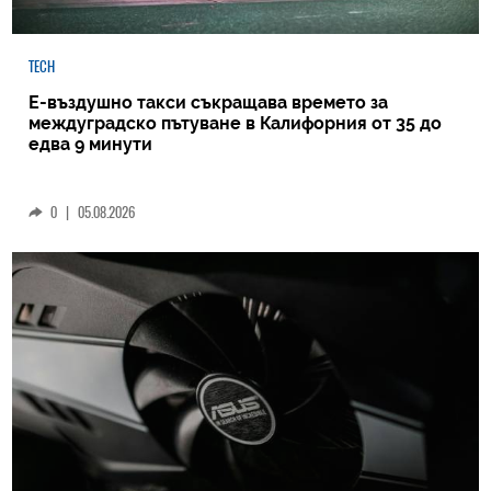
TECH
Е-въздушно такси съкращава времето за
междуградско пътуване в Калифорния от 35 до
едва 9 минути
0
|
05.08.2026