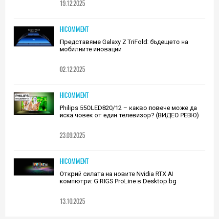
19.12.2025
HICOMMENT
Представяме Galaxy Z TriFold: бъдещето на
мобилните иновации
02.12.2025
HICOMMENT
Philips 55OLED820/12 – какво повече може да
иска човек от един телевизор? (ВИДЕО РЕВЮ)
23.09.2025
HICOMMENT
Открий силата на новите Nvidia RTX AI
компютри: G:RIGS ProLine в Desktop.bg
13.10.2025