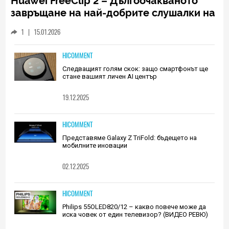
Huawei FreeClip 2 – Дългоочакваното
завръщане на най-добрите слушалки на
Huawei (РЕВЮ)
1
|
15.01.2026
HICOMMENT
Следващият голям скок: защо смартфонът ще
стане вашият личен AI център
19.12.2025
HICOMMENT
Представяме Galaxy Z TriFold: бъдещето на
мобилните иновации
02.12.2025
HICOMMENT
Philips 55OLED820/12 – какво повече може да
иска човек от един телевизор? (ВИДЕО РЕВЮ)