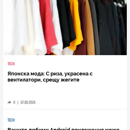
TECH
Японска мода: С риза, украсена с
вентилатори, срещу жегите
0
|
07.08.2026
TECH
Вашите любими Android приложения може