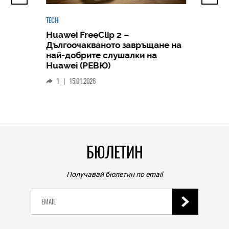
TECH
Huawei FreeClip 2 –
Дългоочакваното завръщане на
HICOMME
най-добрите слушалки на
Следв
Huawei (РЕВЮ)
смар
1
|
15.01.2026
личен
0
|
БЮЛЕТИН
Получавай бюлетин по email