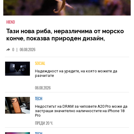
HIEND
Тази нова риба, неразличима от морско
конче, показва природен дизайн,
основан на уникалност и заемки
0
|
06.08.2026
SOCIAL
Надеждност на уредите, на която можете да
разчитате
06.08.2026
TECH
Недостигът на DRAM за чиповете A20 Pro може да
застраши значително наличностите на iPhone 18
Pro
ПРЕДИ 20 Ч.
TECH