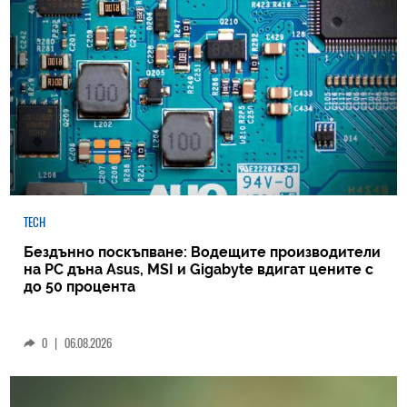
TECH
Бездънно поскъпване: Водещите производители
на РС дъна Asus, MSI и Gigabyte вдигат цените с
до 50 процента
0
|
06.08.2026