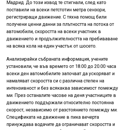
Мадрид. До този извод те стигнали, след като
поставили на всеки петстотин метра сензори,
регистриращи движение. С тяхна помощ били
получени ценни данни за плътността на потока от
автомобили, скоростта на всеки участник в
движението и продължителността на пребиваване
на всяка кола на един участък от шосето.
Анализирайки събраната информация, учените
установили, че във времето от 18.00 до 20.00 часа
всеки ден автомобилите започват да ускоряват и
намаляват скоростта си с различна степен на
интензивност и без всякаква зависимост помежду
ми. През останалите часове на деня участниците в
движението поддържали относително постоянна
скорост, независимо от разстоянието помежду ми.
Спецификата на движение в пика вечерта
принуждава водачите да ограничават скоростта и