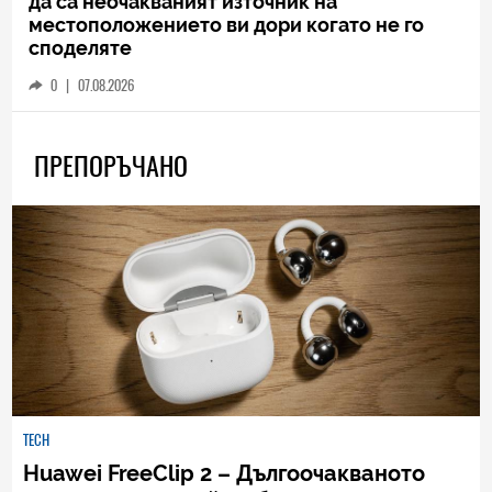
да са неочакваният източник на
местоположението ви дори когато не го
споделяте
0
|
07.08.2026
ПРЕПОРЪЧАНО
TECH
Huawei FreeClip 2 – Дългоочакваното