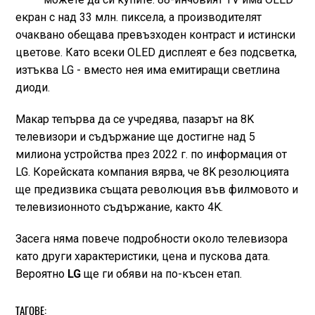
екран с над 33 млн. пиксела, а производителят
очаквано обещава превъзходен контраст и истински
цветове. Като всеки OLED дисплеят е без подсветка,
изтъква LG - вместо нея има емитиращи светлина
диоди.
Макар тепърва да се учредява, пазарът на 8K
телевизори и съдържание ще достигне над 5
милиона устройства през 2022 г. по информация от
LG. Корейската компания вярва, че 8K резолюцията
ще предизвика същата революция във филмовото и
телевизионното съдържание, както 4K.
Засега няма повече подробности около телевизора
като други характеристики, цена и пускова дата.
Вероятно
LG
ще ги обяви на по-късен етап.
ТАГОВЕ: