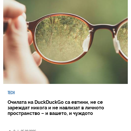
TECH
Очилата на DuckDuckGo са евтини, не се
зареждат никога и не навлизат в личното
пространство – и вашето, и чуждото