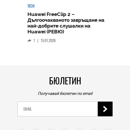
TECH
Huawei FreeClip 2 –
Дългоочакваното завръщане на
HICOMME
най-добрите слушалки на
Следв
Huawei (РЕВЮ)
смар
1
|
15.01.2026
личен
0
|
БЮЛЕТИН
Получавай бюлетин по email