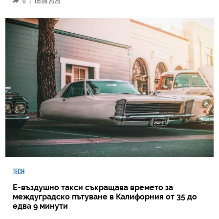
0
|
05.08.2026
TECH
Е-въздушно такси съкращава времето за
междуградско пътуване в Калифорния от 35 до
едва 9 минути