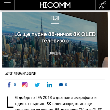
TECH
LG ще пусне 88-инчов 8K OLED
телевизор
30.08.2018
АВТОР: ЛЮБОМИР ДОБРЕВ
0
0
L
G дойде на IFA 2018 с два нови смартфона и
един от първите
8K
телевизори, които ще
можете да си купите. 88-инчовият TV има OLED