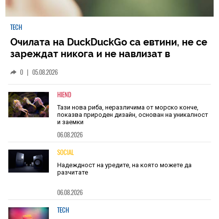
TECH
Очилата на DuckDuckGo са евтини, не се
зареждат никога и не навлизат в
личното пространство – и вашето, и
0
|
05.08.2026
чуждото
HIEND
Тази нова риба, неразличима от морско конче,
показва природен дизайн, основан на уникалност
и заемки
06.08.2026
SOCIAL
Надеждност на уредите, на която можете да
разчитате
06.08.2026
TECH