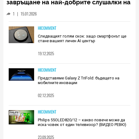
завръщане на най-добрите слушалки на
Huawei (РЕВЮ)
1
|
15.01.2026
HICOMMENT
Следващият голям скок: защо смартфонът ще
стане вашият личен AI център
19.12.2025
HICOMMENT
Представяме Galaxy Z TriFold: бъдещето на
мобилните иновации
02.12.2025
HICOMMENT
Philips 55OLED820/12 – какво повече може да
иска човек от един телевизор? (ВИДЕО РЕВЮ)
23.09.2025