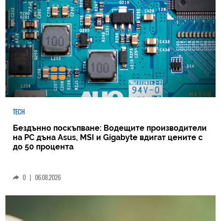
TECH
Бездънно поскъпване: Водещите производители
на РС дъна Asus, MSI и Gigabyte вдигат цените с
до 50 процента
0
|
06.08.2026