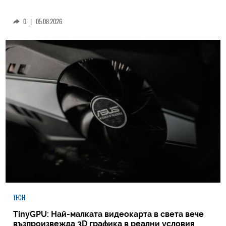
0
|
05.08.2026
TECH
TinyGPU: Най-малката видеокарта в света вече
възпроизвежда 3D графика в реални условия