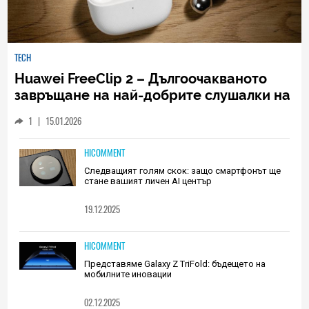
TECH
Huawei FreeClip 2 – Дългоочакваното
завръщане на най-добрите слушалки на
Huawei (РЕВЮ)
1
|
15.01.2026
HICOMMENT
Следващият голям скок: защо смартфонът ще
стане вашият личен AI център
19.12.2025
HICOMMENT
Представяме Galaxy Z TriFold: бъдещето на
мобилните иновации
02.12.2025