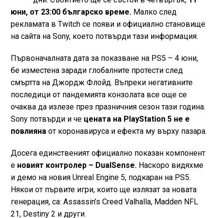
юни, от 23:00 българско време.
Малко след
рекламата в Twitch се появи и официално становище
на сайта на Sony, което потвърди тази информация.
Първоначалната дата за показване на PS5 – 4 юни,
бе изместена заради глобалните протести след
смъртта на Джордж Флойд. Въпреки негативните
последици от пандемията конзолата все още се
очаква да излезе през празничния сезон тази година.
Sony потвърди и че
цената на PlayStation 5 не е
повлияна
от коронавируса и ефекта му върху пазара.
Досега единственият официално показан компонент
е
новият контролер – DualSense.
Наскоро видяхме
и демо на новия Unreal Engine 5, подкаран на PS5.
Някои от първите игри, които ще излязат за новата
генерация, са: Assassin’s Creed Valhalla, Madden NFL
21, Destiny 2 и други.