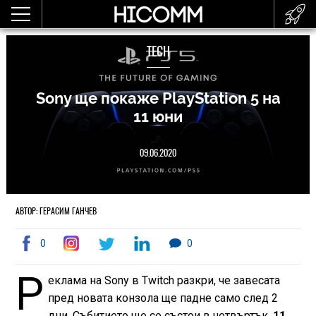
TECH
Sony ще покаже PlayStation 5 на
11 юни
09.06.2020
АВТОР: ГЕРАСИМ ГАНЧЕВ
0
0
Р
еклама на Sony в Twitch разкри, че завесата
пред новата конзола ще падне само след 2
дни. Събитието ще се състои в четвъртък,
11