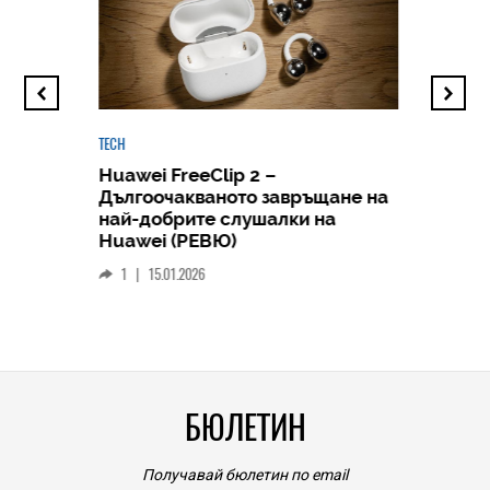
TECH
Huawei FreeClip 2 –
Дългоочакваното завръщане на
HICOMME
най-добрите слушалки на
Следв
Huawei (РЕВЮ)
смар
1
|
15.01.2026
личен
0
|
БЮЛЕТИН
Получавай бюлетин по email