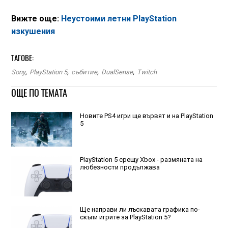
Вижте още:
Неустоими летни PlayStation
изкушения
ТАГОВЕ:
Sony
,
PlayStation 5
,
събитие
,
DualSense
,
Twitch
ОЩЕ ПО ТЕМАТА
Новите PS4 игри ще вървят и на PlayStation
5
PlayStation 5 срещу Xbox - размяната на
любезности продължава
Ще направи ли лъскавата графика по-
скъпи игрите за PlayStation 5?