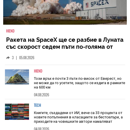
HIEND
Ракета на SpaceX ще се разбие в Луната
със скорост седем пъти по-голяма от
скоростта на звука
3
|
05.08.2026
HIEND
Този връх е почти 3 пъти по-висок от Еверест, но
не може да го усетите, защото се издига в рамките
на 600 км
04.08.2026
TECH
Книгите, създадени от ИИ, вече са 33 процента от
новите попълнения в класациите за бестселъри, а
приходите на човешките автори намаляват
04.08.2026