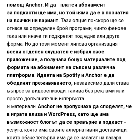
помощ Anchor. И да - платен абонамент
за подкасти ще има, но той няма да е в познатия
на всички ни вариант.
Тази опция по-скоро ще се
отнася за определен брой програми, чиито фенове
така или иначе ги подкрепят под една или друга
форма. Но до този момент липсва организация -
всеки отделен слушател е избрал свое
приложение, а получава бонус материалите под
формата на абонамент на съвсем различна
платформа
.
Идеята на Spotify и Anchor е да
обединят преживяването,
независимо дали става
въпрос за видеоепизоди, такива без реклами или
просто допълнителни интервюта
и материали.
Anchor не пропуснаха да споделят, че
в играта влиза и WordPress, като ще има
възможност блогът да се превърне в подкаст -
услуга, която има своите алтернативни доставчици,
които обаче тепърва има да се налагат на пазара.