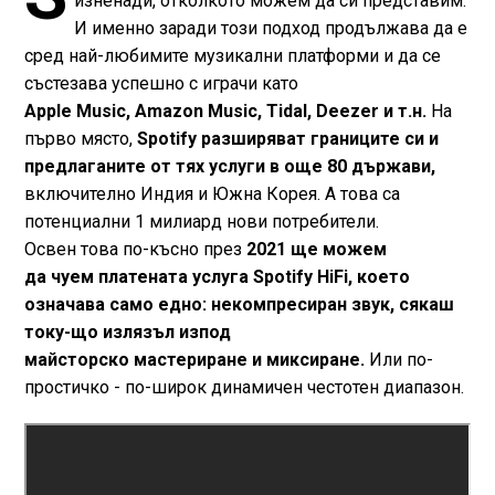
изненади, отколкото можем да си представим.
И именно заради този подход продължава да е
сред най-любимите музикални платформи и да се
състезава успешно с играчи като
Apple Music, Amazon Music, Tidal, Deezer и т.н.
На
първо място,
Spotify разширяват границите си и
предлаганите от тях услуги в още 80 държави,
включително Индия и Южна Корея. А това са
потенциални 1 милиард нови потребители.
Освен това по-късно през
2021 ще можем
да чуем платената услуга Spotify HiFi, което
означава само едно: некомпресиран звук, сякаш
току-що излязъл изпод
майсторско мастериране и миксиране.
Или по-
простичко - по-широк динамичен честотен диапазон.