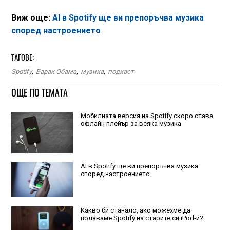
Виж още:
AI в Spotify ще ви препоръчва музика
според настроението
ТАГОВЕ:
Spotify
,
Барак Обама
,
музика
,
подкаст
ОЩЕ ПО ТЕМАТА
Мобилната версия на Spotify скоро става
офлайн плейър за всяка музика
AI в Spotify ще ви препоръчва музика
според настроението
Какво би станало, ако можехме да
ползваме Spotify на старите си iPod-и?