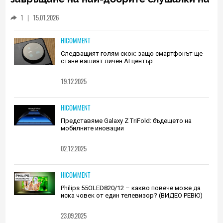
Huawei (РЕВЮ)
1
|
15.01.2026
HICOMMENT
Следващият голям скок: защо смартфонът ще
стане вашият личен AI център
19.12.2025
HICOMMENT
Представяме Galaxy Z TriFold: бъдещето на
мобилните иновации
02.12.2025
HICOMMENT
Philips 55OLED820/12 – какво повече може да
иска човек от един телевизор? (ВИДЕО РЕВЮ)
23.09.2025