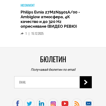
HICOMMENT
Philips Evnia 27M2N5901A/00 -
HICOMME
Ambiglow атмосфера, 4K
ащо
Broth
качество и до 320 Hz
ят
етике
опресняване (ВИДЕО РЕВЮ)
подр
1
|
15.12.2025
0
|
БЮЛЕТИН
Получавай бюлетин по email