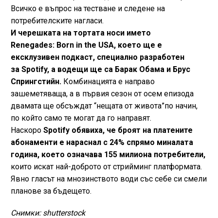
Всичко е въпрос на тестване и следене на
потребителските нагласи.
И черешката на тортата носи името
Renegades: Born in the USA, което ще е
ексклузивен подкаст, специално разработен
за Spotify, а водещи ще са Барак Обама и Брус
Спрингстийн.
Комбинацията е направо
зашеметяваща, а в първия сезон от осем епизода
двамата ще обсъждат “нещата от живота”по начин,
по който само те могат да го направят.
Наскоро
Spotify обявиха, че броят на платените
абонаменти е нараснал с 24% спрямо миналата
година, което означава 155 милиона потребители,
които искат най-доброто от стрийминг платформата.
Явно гласът на мнозинството води със себе си смели
планове за бъдещето.
Снимки: shutterstock