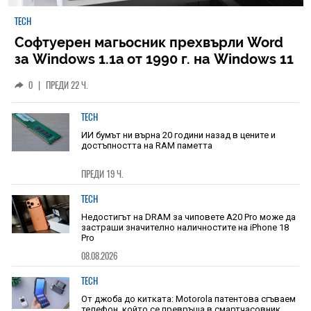
TECH
Софтуерен магьосник прехвърли Word
за Windows 1.1a от 1990 г. на Windows 11
0
|
ПРЕДИ 22 Ч.
TECH
ИИ бумът ни върна 20 години назад в цените и
достъпността на RAM паметта
ПРЕДИ 19 Ч.
TECH
Недостигът на DRAM за чиповете A20 Pro може да
застраши значително наличностите на iPhone 18
Pro
08.08.2026
TECH
От джоба до китката: Motorola патентова сгъваем
телефон, който се превръща в смартчасовник