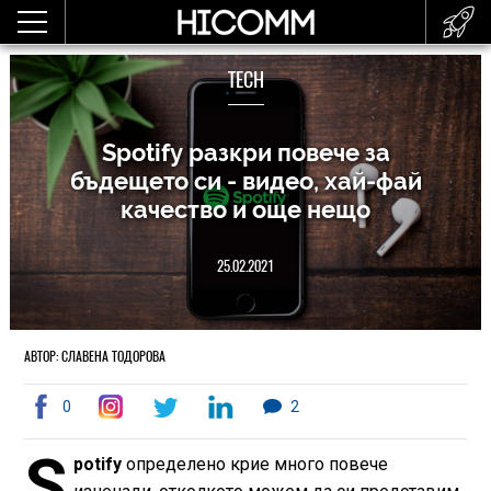
TECH
Spotify разкри повече за
бъдещето си - видео, хай-фай
качество и още нещо
25.02.2021
АВТОР: СЛАВЕНА ТОДОРОВА
0
2
S
potify
определено крие много повече