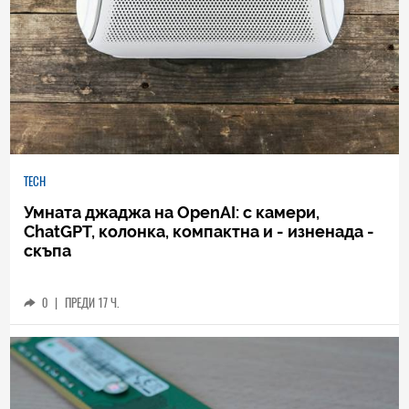
TECH
Умната джаджа на OpenAI: с камери,
ChatGPT, колонка, компактна и - изненада -
скъпа
0
|
ПРЕДИ 17 Ч.