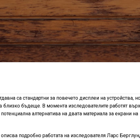
тдавна са стандартни за повечето дисплеи на устройства, н
в близко бъдеще. В момента изследователите работят вър
потенциална алтернатива на двата материала за екрани на
се описва подробно работата на изследователя Ларс Берглун