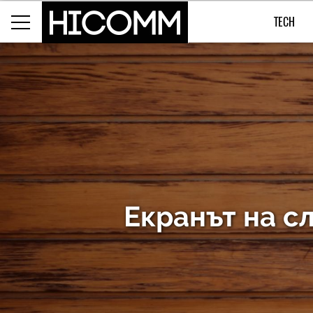
TECH
Екранът на с