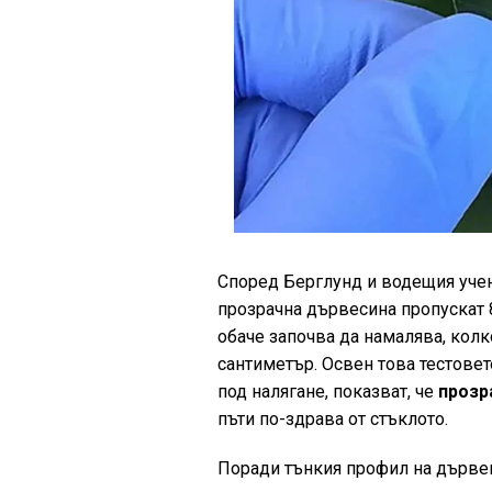
Според Берглунд и водещия учен
прозрачна дървесина пропускат 8
обаче започва да намалява, кол
сантиметър. Освен това тестовет
под налягане, показват, че
прозра
пъти по-здрава от стъклото.
Поради тънкия профил на дървен