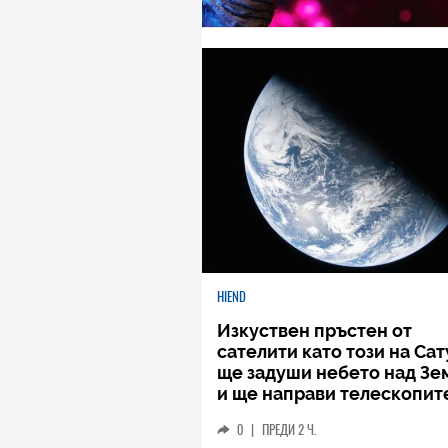
HIEND
Изкуствен пръстен от
сателити като този на Са
ще задуши небето над Зе
и ще направи телескопит
безполезни
0
|
ПРЕДИ 2 Ч.