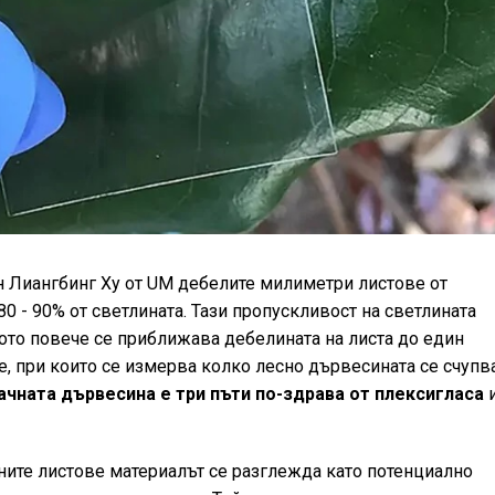
 Лиангбинг Ху от UM дебелите милиметри листове от
0 - 90% от светлината. Тази пропускливост на светлината
кото повече се приближава дебелината на листа до един
е, при които се измерва колко лесно дървесината се счупв
чната дървесина е три пъти по-здрава от плексигласа
и
ите листове материалът се разглежда като потенциално