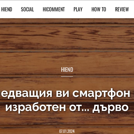
HIEND
SOCIAL
HICOMMENT
PLAY
HOW TO
REVIEW
HIEND
ледващия ви смартфон
изработен от... дърво
07.01.2024