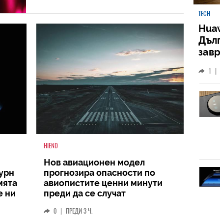
TECH
Huaw
Дъл
зав
слу
1
|
HIEND
Нов авиационен модел
турн
прогнозира опасности по
мята
авиопистите ценни минути
е ни
преди да се случат
0
|
ПРЕДИ 3 Ч.