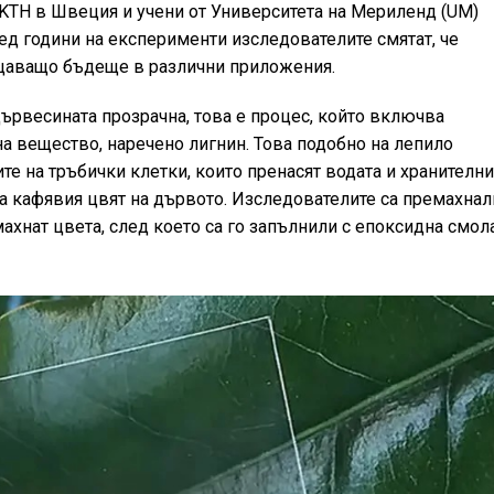
 KTH в Швеция и учени от Университета на Мериленд (UM)
д години на експерименти изследователите смятат, че
щаващо бъдеще в различни приложения.
дървесината прозрачна, това е процес, който включва
 вещество, наречено лигнин. Това подобно на лепило
е на тръбички клетки, които пренасят водата и хранителни
за кафявия цвят на дървото. Изследователите са премахнал
ахнат цвета, след което са го запълнили с епоксидна смола