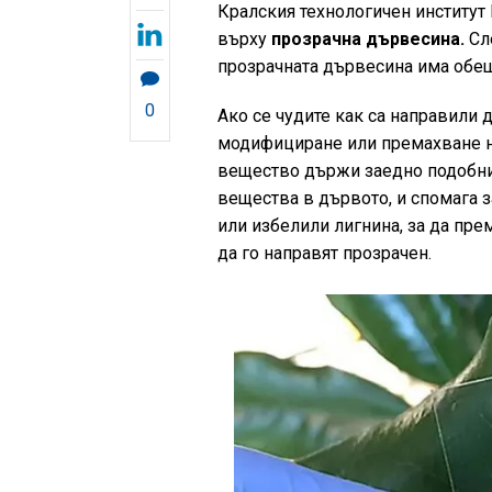
Кралския технологичен институт
върху
прозрачна дървесина.
Сле
прозрачната дървесина има обе
0
Ако се чудите как са направили 
модифициране или премахване на
вещество държи заедно подобнит
вещества в дървото, и спомага 
или избелили лигнина, за да прем
да го направят прозрачен.