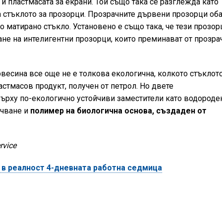
 и пластмасата за екрани. Той също така се разглежда като
 стъклото за прозорци. Прозрачните дървени прозорци об
о матирано стъкло. Установено е също така, че тези прозор
ане на интелигентни прозорци, които преминават от прозра
весина все още не е толкова екологична, колкото стъклото
астмасов продукт, получен от петрол. Но двете
върху по-екологично устойчиви заместители като водороде
ъчване и
полимер на биологична основа, създаден от
rvice
 в реалност 4-дневната работна седмица