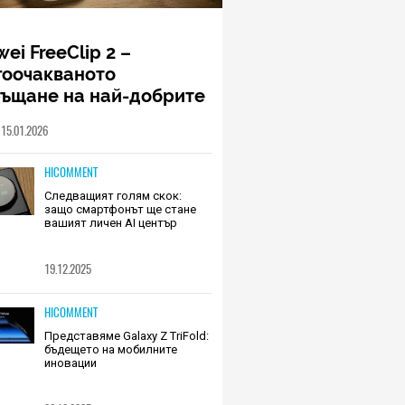
ei FreeClip 2 –
гоочакваното
ръщане на най-добрите
шалки на Huawei (РЕВЮ)
15.01.2026
HICOMMENT
Следващият голям скок:
защо смартфонът ще стане
вашият личен AI център
19.12.2025
HICOMMENT
Представяме Galaxy Z TriFold:
бъдещето на мобилните
иновации