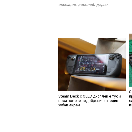
иновация
,
дисплей
,
дърво
S
Steam Deck с OLED дисплей е тук и
п
носи повече подобрения от един
с
хубав екран
в