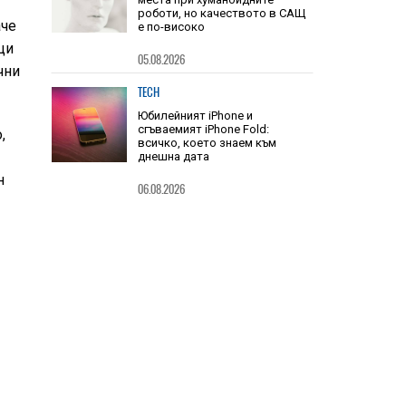
HIEND
аче
Китай заема шест от 10-те топ
ци
места при хуманоидните
роботи, но качеството в САЩ
чни
е по-високо
05.08.2026
,
TECH
Юбилейният iPhone и
н
сгъваемият iPhone Fold:
всичко, което знаем към
днешна дата
06.08.2026