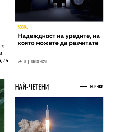
TECH
те
Samsung Galaxy Z Fold8
и
Ultra – ново име, познато
, за
представяне
0
|
04.08.2026
НАЙ-ЧЕТЕНИ
ВСИЧКИ