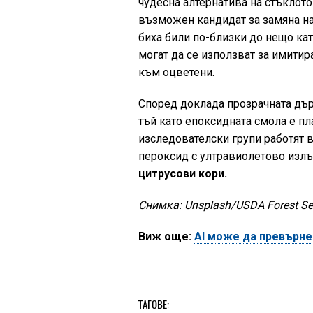
чудесна алтернатива на стъклото
възможен кандидат за замяна на
биха били по-близки до нещо кат
могат да се използват за имитир
към оцветени.
Според доклада прозрачната дър
тъй като епоксидната смола е пл
изследователски групи работят 
пероксид с ултравиолетово изл
цитрусови кори.
Снимка: Unsplash/USDA Forest Se
Виж още:
AI може да превърне
ТАГОВЕ: