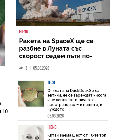
HIEND
Ракета на SpaceX ще се
разбие в Луната със
скорост седем пъти по-
голяма от скоростта на
3
|
05.08.2026
звука
TECH
а
Очилата на DuckDuckGo са
 10
евтини, не се зареждат никога
и не навлизат в личното
пространство – и вашето, и
чуждото
05.08.2026