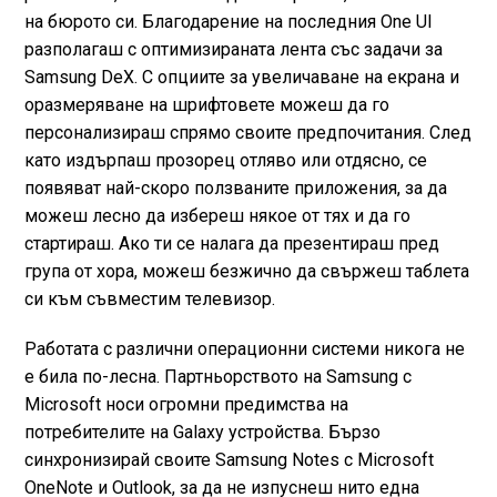
на бюрото си. Благодарение на последния One UI
разполагаш с оптимизираната лента със задачи за
Samsung DeX. С опциите за увеличаване на екрана и
оразмеряване на шрифтовете можеш да го
персонализираш спрямо своите предпочитания. След
като издърпаш прозорец отляво или отдясно, се
появяват най-скоро ползваните приложения, за да
можеш лесно да избереш някое от тях и да го
стартираш. Ако ти се налага да презентираш пред
група от хора, можеш безжично да свържеш таблета
си към съвместим телевизор.
Работата с различни операционни системи никога не
е била по-лесна. Партньорството на Samsung с
Microsoft носи огромни предимства на
потребителите на Galaxy устройства. Бързо
синхронизирай своите Samsung Notes с Microsoft
OneNote и Outlook, за да не изпуснеш нито една