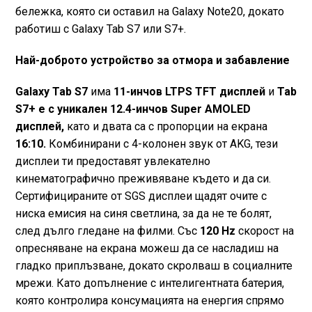
бележка, която си оставил на Galaxy Note20, докато
работиш с Galaxy Tab S7 или S7+.
Най-доброто устройство за отмора и забавление
Galaxy Tab S7
има
11-инчов LTPS TFT дисплей
и
Tab
S7+ е с уникален 12.4-инчов Super AMOLED
дисплей,
като и двата са с пропорции на екрана
16:10.
Комбинирани с 4-колонен звук от AKG, тези
дисплеи ти предоставят увлекателно
кинематографично преживяване където и да си.
Сертифицираните от SGS дисплеи щадят очите с
ниска емисия на синя светлина, за да не те болят,
след дълго гледане на филми. Със
120 Hz
скорост на
опресняване на екрана можеш да се насладиш на
гладко приплъзване, докато скролваш в социалните
мрежи. Като допълнение с интелигентната батерия,
която контролира консумацията на енергия спрямо