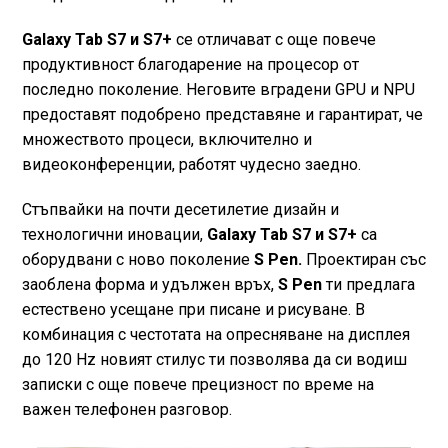
Galaxy Tab S7 и S7+
се отличават с още повече
продуктивност благодарение на процесор от
последно поколение. Неговите вградени GPU и NPU
предоставят подобрено представяне и гарантират, че
множеството процеси, включително и
видеоконференции, работят чудесно заедно.
Стъпвайки на почти десетилетие дизайн и
технологични иновации,
Galaxy Tab S7 и S7+
са
оборудвани с ново поколение
S Pen.
Проектиран със
заоблена форма и удължен връх,
S Pen
ти предлага
естествено усещане при писане и рисуване. В
комбинация с честотата на опресняване на дисплея
до 120 Hz новият стилус ти позволява да си водиш
записки с още повече прецизност по време на
важен телефонен разговор.