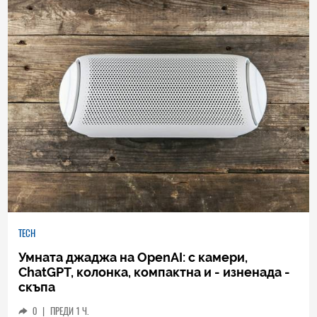
TECH
Умната джаджа на OpenAI: с камери,
ChatGPT, колонка, компактна и - изненада -
скъпа
0
|
ПРЕДИ 1 Ч.