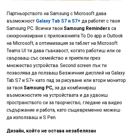
Партньорството на Samsung с Microsoft дава
възможност
Galaxy Tab S7 и S7+
да работят с твоя
Samsung PC. Всички твои
Samsung Reminders
са
синхронизирани с приложенията To Do app и Outlook
на Microsoft, а оптимизация за таблет на Microsoft
Teams UI ти дава гъвкавост, когато работиш или се
свързваш със семейство и приятели през
множество устройства. Second screen пък ти
позволява да ползваш Безжичния дисплей на Galaxy
Tab S7 и S7+ като пад за рисуване или втори монитор
за твоя
Samsung PC,
за да комбинираш
възможностите на устройствата и да удвоиш
пространството си за творчество, гледане на видео
съдържание и работа, като същевременно можеш
да използваш и S Pen.
Дизайн, който не остава незабелязан