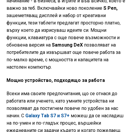
начинание - в бизнеса, в игрите и във всичко, което е
важно за теб. Включвайки ново поколение
S Pen,
зашеметяващ дисплей и набор от креативни
функции, тези таблети предлагат просторно платно,
върху което да изрисуваш идеите си. Мощни
функции, клавиатура с още повече възможности и
обновена версия на
Samsung DeX
позволяват на
потребителите да извършват още повече работа за
по-малко време, с мощността и капацитета на
настолен компютър.
Мощно устройство, подходящо за работа
Всеки има своите предпочитания, що се отнася до
работата или ученето, като умните устройства ни
позволяват да постигнем повече по удобен за нас
начин. С
Galaxy Tab S7 и S7+
можеш да се насладиш
на по-умен и по-гладък процес, вършейки
ежедневните си задачи където и когато пожелаеш.