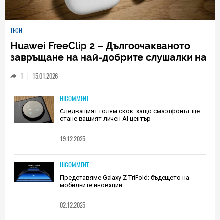
TECH
Huawei FreeClip 2 – Дългоочакваното
завръщане на най-добрите слушалки на
Huawei (РЕВЮ)
1
|
15.01.2026
HICOMMENT
Следващият голям скок: защо смартфонът ще
стане вашият личен AI център
19.12.2025
HICOMMENT
Представяме Galaxy Z TriFold: бъдещето на
мобилните иновации
02.12.2025