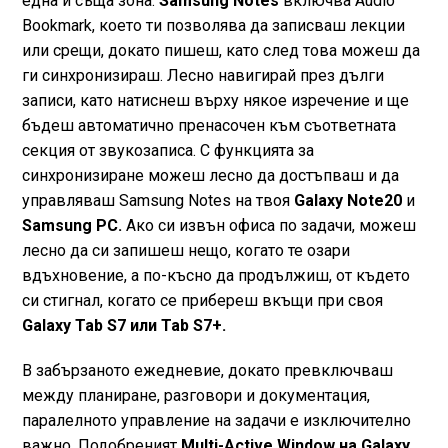
една и съща зона.
Samsung Notes
включва Audio
Bookmark, което ти позволява да записваш лекции
или срещи, докато пишеш, като след това можеш да
ги синхронизираш. Лесно навигирай през дълги
записи, като натиснеш върху някое изречение и ще
бъдеш автоматично пренасочен към съответната
секция от звукозаписа. С функцията за
синхронизиране можеш лесно да достъпваш и да
управляваш Samsung Notes на твоя
Galaxy Note20
и
Samsung PC.
Ако си извън офиса по задачи, можеш
лесно да си запишеш нещо, когато те озари
вдъхновение, а по-късно да продължиш, от където
си стигнал, когато се прибереш вкъщи при своя
Galaxy Tab S7 или Tab S7+.
В забързаното ежедневие, докато превключваш
между планиране, разговори и документация,
паралелното управление на задачи е изключително
важно. Подобреният
Multi-Active Window на Galaxy