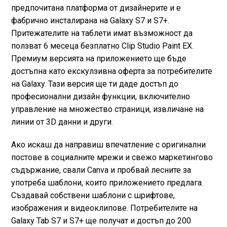
предпочитана платформа от дизайнерите и е
фабрично инсталирана на Galaxy S7 и S7+.
Притежателите на таблети имат възможност да
ползват 6 месеца безплатно Clip Studio Paint EX.
Премиум версията на приложението ще бъде
достъпна като екскулзивна оферта за потребителите
на Galaxy. Тази версия ще ти даде достъп до
професионални дизайн функции, включително
управление на множество страници, извличане на
линии от 3D данни и други.
Ако искаш да направиш впечатление с оригинални
постове в социалните мрежи и свежо маркетингово
съдържание, свали Canva и пробвай лесните за
употреба шаблони, които приложението предлага.
Създавай собствени шаблони с шрифтове,
изображения и видеоклипове. Потребителите на
Galaxy Tab S7 и S7+ ще получат и достъп до 200