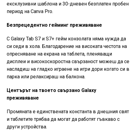
ексклузивни шаблона и 30-дневен безплатен пробен
период на Canva Pro.
Безпрецедентно гейминг преживяване
С Galaxy Tab S7 и S7+ гейм конзолата няма нужда да
си седи в хола. Благодарение на високата честота на
опресняване на екрана на таблета, пленяващи
дисплеи и високоскоростна свързаност можеш да се
насладиш на гладко играене на игри дори когато си в
парка или релаксираш на балкона.
Центърът на твоето свързано Galaxy
преживяване
Промяната е единствената константа в днешния свят
и таблетите трябва да могат да работят гъвкаво с
други устройства.