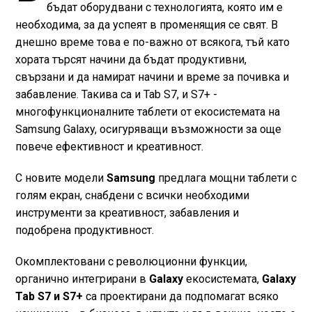
бъдат оборудвани с технологията, която им е
необходима, за да успеят в променящия се свят. В
днешно време това е по-важно от всякога, тъй като
хората търсят начини да бъдат продуктивни,
свързани и да намират начини и време за почивка и
забавление. Такива са и Tab S7, и S7+ -
многофункционалните таблети от екосистемата на
Samsung Galaxy, осигуряващи възможности за още
повече ефективност и креативност.
С новите модели
Samsung
предлага мощни таблети с
голям екран, снабдени с всички необходими
инструменти за креативност, забавления и
подобрена продуктивност.
Окомплектовани с революционни функции,
органично интегрирани в
Galaxy
екосистемата,
Galaxy
Tab S7 и S7+
са проектирани да подпомагат всяко