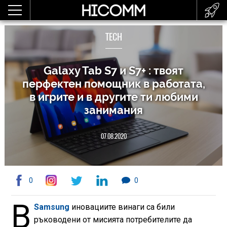
TECH
Galaxy Tab S7 и S7+ : твоят
перфектен помощник в работата,
в игрите и в другите ти любими
занимания
07.08.2020
0
0
В
Samsung
иновациите винаги са били
ръководени от мисията потребителите да