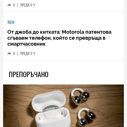
0
|
ПРЕДИ 6 Ч.
TECH
От джоба до китката: Motorola патентова
сгъваем телефон, който се превръща в
смартчасовник
0
|
ПРЕДИ 9 Ч.
ПРЕПОРЪЧАНО