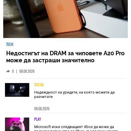
TECH
Недостигът на DRAM за чиповете A20 Pro
може да застраши значително
наличностите на iPhone 18 Pro
0
|
08.08.2026
SOCIAL
Надеждност на уредите, на която можете да
разчитате
06.08.2026
PLAY
Microsoft иска следващият Xbox да може да