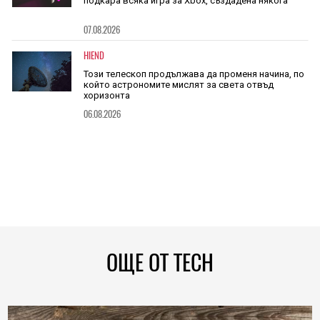
подкара всяка игра за Xbox, създадена някога
07.08.2026
HIEND
Този телескоп продължава да променя начина, по
който астрономите мислят за света отвъд
хоризонта
06.08.2026
ОЩЕ ОТ TECH