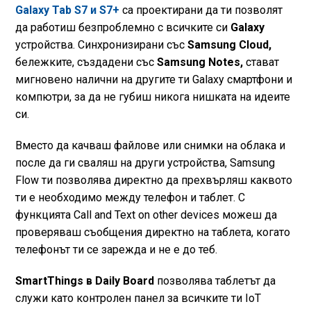
Galaxy Tab S7 и S7+
са проектирани да ти позволят
да работиш безпроблемно с всичките си
Galaxy
устройства. Синхронизирани със
Samsung Cloud,
бележките, създадени със
Samsung Notes,
стават
мигновено налични на другите ти Galaxy смартфони и
компютри, за да не губиш никога нишката на идеите
си.
Вместо да качваш файлове или снимки на облака и
после да ги сваляш на други устройства, Samsung
Flow ти позволява директно да прехвърляш каквото
ти е необходимо между телефон и таблет. С
функцията Call and Text on other devices можеш да
проверяваш съобщения директно на таблета, когато
телефонът ти се зарежда и не е до теб.
SmartThings в Daily Board
позволява таблетът да
служи като контролен панел за всичките ти IoT