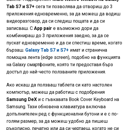
Tab S7 и S7+
сега ти позволява да отвориш до 3
приложения едновременно, за да можеш да водиш
видеоразговор, да си следиш пощата и да си
записваш. С
App pair
е възможно дори да
комбинираш до 3 приложения заедно, за да се
пускат едновременно и да си спестиш време, когато
бързаш.
Galaxy Tab S7 и S7+
имат и странична
помощна лента (edge screen), подобно на функцията
на Galaxy смартфоните, която ти предоставя бърз
достъп до най-често ползваните приложения.
Ако искаш да ползваш таблета си като настолен
компютър, можеш да работиш с подобрения
Samsung DeX
и с гъвкавата Book Cover Keyboard на
Samsung. Тази обновена клавиатура включва
допълнителен ред с функционални бутони и е с по-
голям размер, за да можеш удобно да пишеш
ръкописно, печатно или да си чертаеш, когато не си