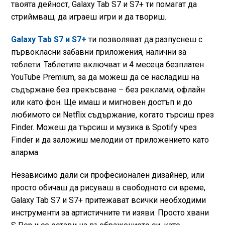
твоята дейност, Galaxy Tab S7 и S7+ ти помагат да
стриймваш, да играеш игри и да твориш.
Galaxy Tab S7 и S7+
ти позволяват да разпуснеш с
първокласни забавни приложения, налични за
теблети. Таблетите включват и 4 месеца безплатен
YouTube Premium, за да можеш да се насладиш на
съдържане без прекъсване – без реклами, офлайн
или като фон. Ще имаш и мигновен достъп и до
любимото си Netflix съдържание, когато търсиш през
Finder. Можеш да търсиш и музика в Spotify чрез
Finder и да заложиш мелодии от приложението като
аларма.
Независимо дали си професионален дизайнер, или
просто обичаш да рисуваш в свободното си време,
Galaxy Tab S7 и S7+ притежават всички необходими
инструменти за артистичните ти изяви. Просто хвани