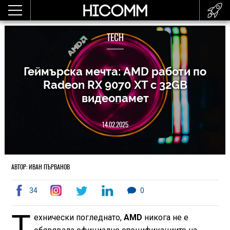
TECH
Геймърска мечта: AMD работи по
Radeon RX 9070 XT с 32GB
видеопамет
14.02.2025
АВТОР: ИВАН ПЪРВАНОВ
34
0
Т
ехнически погледнато,
AMD
никога не е