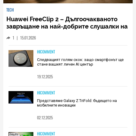
TECH
Huawei FreeClip 2 – Дългоочакваното
завръщане на най-добрите слушалки на
Huawei (РЕВЮ)
1
|
15.01.2026
HICOMMENT
Следващият голям скок: защо смартфонът ще
стане вашият личен AI център
19.12.2025
HICOMMENT
Представяме Galaxy Z TriFold: бъдещето на
мобилните иновации
02.12.2025
HICOMMENT