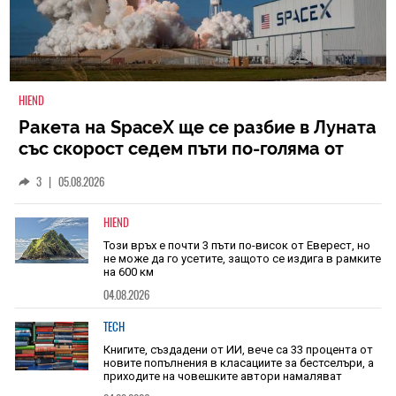
HIEND
Ракета на SpaceX ще се разбие в Луната
със скорост седем пъти по-голяма от
скоростта на звука
3
|
05.08.2026
HIEND
Този връх е почти 3 пъти по-висок от Еверест, но
не може да го усетите, защото се издига в рамките
на 600 км
04.08.2026
TECH
Книгите, създадени от ИИ, вече са 33 процента от
новите попълнения в класациите за бестселъри, а
приходите на човешките автори намаляват