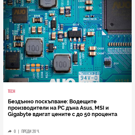
TECH
Бездънно поскъпване: Водещите
производители на РС дъна Asus, MSI и
Gigabyte вдигат цените с до 50 процента
0
|
ПРЕДИ 20 Ч.