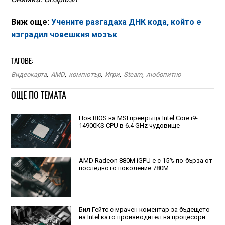
Виж още:
Учените разгадаха ДНК кода, който е
изградил човешкия мозък
ТАГОВЕ:
Видеокарта
,
AMD
,
компютър
,
Игри
,
Steam
,
любопитно
ОЩЕ ПО ТЕМАТА
Нов BIOS на MSI превръща Intel Core i9-
14900KS CPU в 6.4 GHz чудовище
AMD Radeon 880M iGPU е с 15% по-бързa от
последното поколение 780M
Бил Гейтс с мрачен коментар за бъдещето
на Intel като производител на процесори