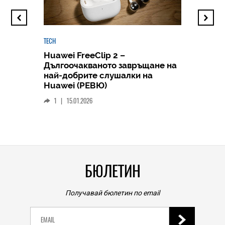
TECH
Huawei FreeClip 2 –
Дългоочакваното завръщане на
HICOMME
най-добрите слушалки на
Следв
Huawei (РЕВЮ)
смар
1
|
15.01.2026
личен
0
|
БЮЛЕТИН
Получавай бюлетин по email