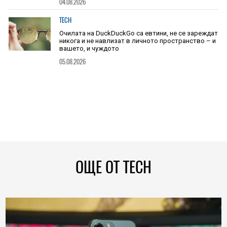
04.08.2026
TECH
Очилата на DuckDuckGo са евтини, не се зареждат
никога и не навлизат в личното пространство – и
вашето, и чуждото
05.08.2026
ОЩЕ ОТ TECH