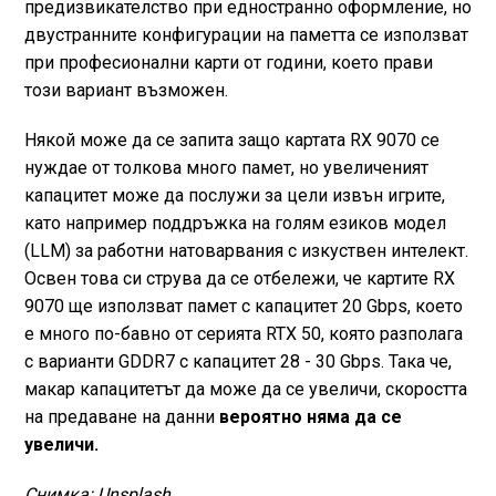
предизвикателство при едностранно оформление, но
двустранните конфигурации на паметта се използват
при професионални карти от години, което прави
този вариант възможен.
Някой може да се запита защо картата RX 9070 се
нуждае от толкова много памет, но увеличеният
капацитет може да послужи за цели извън игрите,
като например поддръжка на голям езиков модел
(LLM) за работни натоварвания с изкуствен интелект.
Освен това си струва да се отбележи, че картите RX
9070 ще използват памет с капацитет 20 Gbps, което
е много по-бавно от серията RTX 50, която разполага
с варианти GDDR7 с капацитет 28 - 30 Gbps. Така че,
макар капацитетът да може да се увеличи, скоростта
на предаване на данни
вероятно няма да се
увеличи.
Снимка: Unsplash