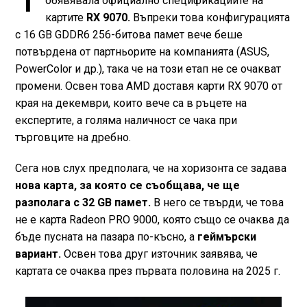
обявявала официално спецификациите на
картите
RX 9070.
Въпреки това конфигурацията
с 16 GB GDDR6 256-битова памет вече беше
потвърдена от партньорите на компанията (ASUS,
PowerColor и др.), така че на този етап не се очакват
промени. Освен това AMD доставя карти RX 9070 от
края на декември, които вече са в ръцете на
експертите, а голяма наличност се чака при
търговците на дребно.
Сега нов слух предполага, че на хоризонта се задава
нова карта, за която се съобщава, че ще
разполага с 32 GB памет.
В него се твърди, че това
не е карта Radeon PRO 9000, която също се очаква да
бъде пусната на пазара по-късно, а
геймърски
вариант.
Освен това друг източник заявява, че
картата се очаква през първата половина на 2025 г.