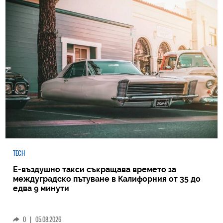
TECH
Е-въздушно такси съкращава времето за
междуградско пътуване в Калифорния от 35 до
едва 9 минути
0
|
05.08.2026