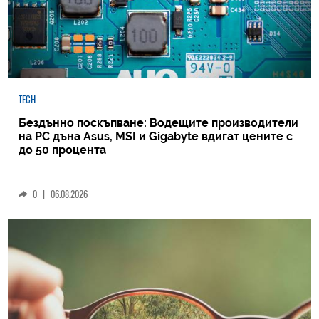
TECH
Бездънно поскъпване: Водещите производители
на РС дъна Asus, MSI и Gigabyte вдигат цените с
до 50 процента
0
|
06.08.2026