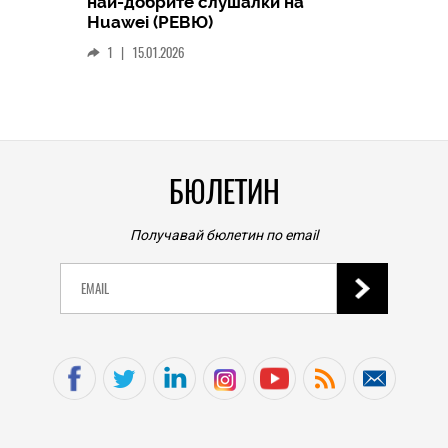
най-добрите слушалки на
Следв
Huawei (РЕВЮ)
смар
1
|
15.01.2026
личен
0
|
БЮЛЕТИН
Получавай бюлетин по email