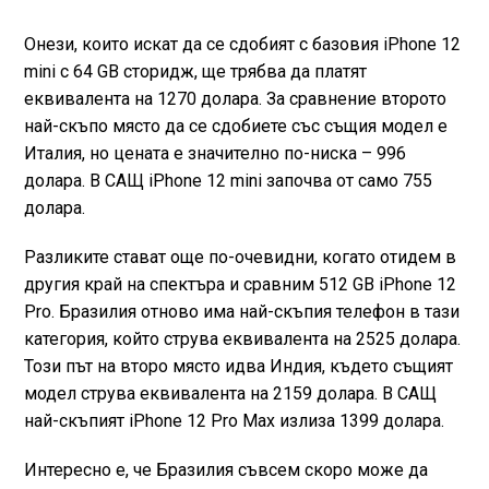
Онези, които искат да се сдобият с базовия iPhone 12
mini с 64 GB сторидж, ще трябва да платят
еквивалента на 1270 долара. За сравнение второто
най-скъпо място да се сдобиете със същия модел е
Италия, но цената е значително по-ниска – 996
долара. В СAЩ iPhone 12 mini започва от само 755
долара.
Разликите стават още по-очевидни, когато отидем в
другия край на спектъра и сравним 512 GB iPhone 12
Pro. Бразилия отново има най-скъпия телефон в тази
категория, който струва еквивалента на 2525 долара.
Този път на второ място идва Индия, където същият
модел струва еквивалента на 2159 долара. В САЩ
най-скъпият iPhone 12 Pro Max излиза 1399 долара.
Интересно е, че Бразилия съвсем скоро може да