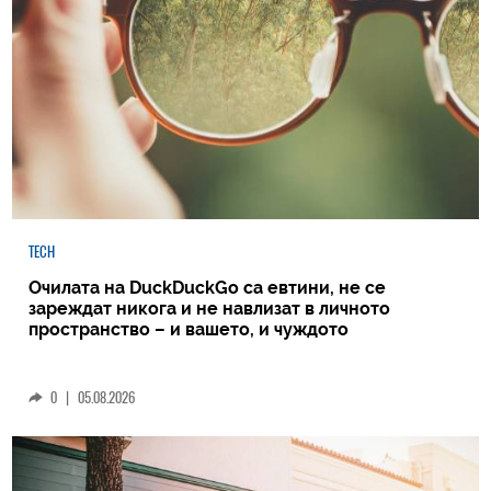
TECH
Очилата на DuckDuckGo са евтини, не се
зареждат никога и не навлизат в личното
пространство – и вашето, и чуждото
0
|
05.08.2026