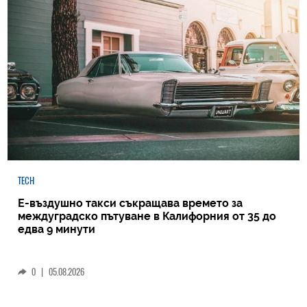
TECH
Е-въздушно такси съкращава времето за
междуградско пътуване в Калифорния от 35 до
едва 9 минути
0
|
05.08.2026