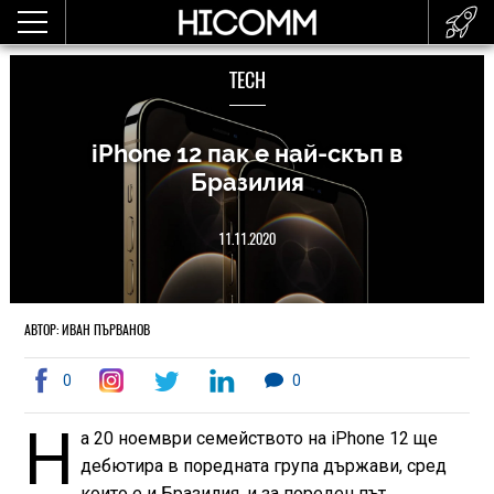
TECH
iPhone 12 пак е най-скъп в
Бразилия
11.11.2020
АВТОР: ИВАН ПЪРВАНОВ
0
0
Н
а 20 ноември семейството на iPhone 12 ще
дебютира в поредната група държави, сред
които е и Бразилия, и за пореден път