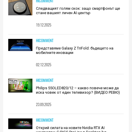
HICOMMENT
Следващият голям скок: защо смартфонът ще
стане вашият личен AI център
19.12.2025
HICOMMENT
Представяме Galaxy Z TriFold: бъдещето на
мобилните иновации
02.12.2025
HICOMMENT
Philips 55OLED820/12 – какво повече може да
иска човек от един телевизор? (ВИДЕО РЕВЮ)
23.09.2025
HICOMMENT
Открий силата на новите Nvidia RTX AI