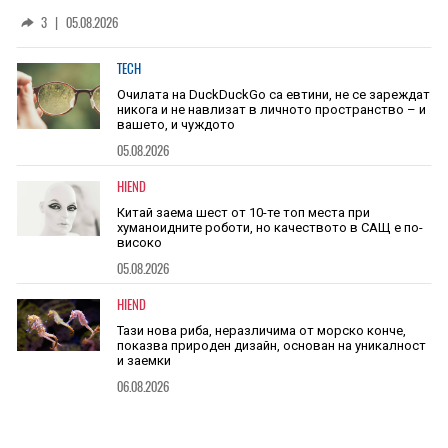
скоростта на звука
3
|
05.08.2026
TECH
Очилата на DuckDuckGo са евтини, не се зареждат
никога и не навлизат в личното пространство – и
вашето, и чуждото
05.08.2026
HIEND
Китай заема шест от 10-те топ места при
хуманоидните роботи, но качеството в САЩ е по-
високо
05.08.2026
HIEND
Тази нова риба, неразличима от морско конче,
показва природен дизайн, основан на уникалност
и заемки
06.08.2026