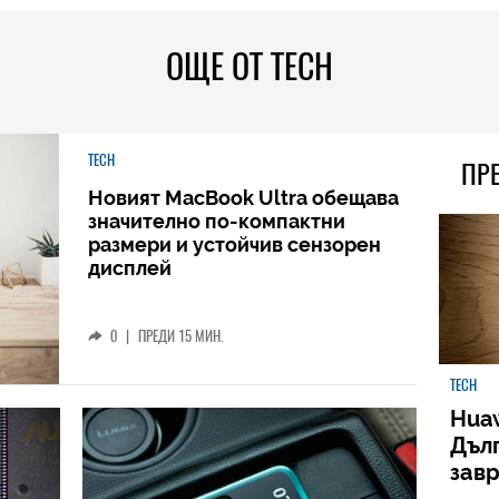
ОЩЕ ОТ TECH
TECH
ПР
Новият MacBook Ultra обещава
значително по-компактни
размери и устойчив сензорен
дисплей
0
|
ПРЕДИ 15 МИН.
TECH
Huaw
Дъл
зав
слу