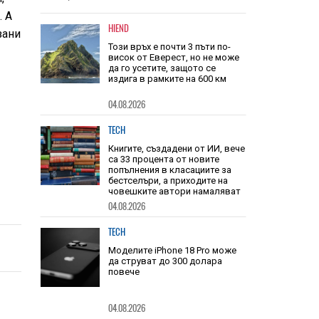
звука
. А
HIEND
зани
Този връх е почти 3 пъти по-
висок от Еверест, но не може
да го усетите, защото се
издига в рамките на 600 км
04.08.2026
TECH
Книгите, създадени от ИИ, вече
са 33 процента от новите
попълнения в класациите за
бестселъри, а приходите на
човешките автори намаляват
04.08.2026
TECH
Моделите iPhone 18 Pro може
да струват до 300 долара
повече
04.08.2026