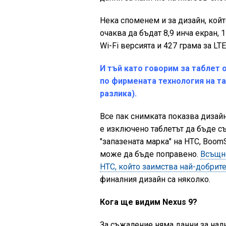
Нека споменем и за дизайн, койт
очаква да бъдат 8,9 инча екран, 
Wi-Fi версията и 427 грама за LTE
И тъй като говорим за таблет 
по фирмената технология на та
разлика).
Все пак снимката показва дизайн
е изключено таблетът да бъде съ
"запазената марка" на HTC, Boom
може да бъде поправено.
Всъщно
HTC, който заимства най-добрите
финалния дизайн са няколко.
Кога ще видим Nexus 9?
За съжаление няма данни за нали