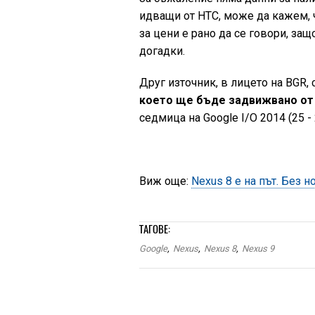
идващи от HTC, може да кажем, ч
за цени е рано да се говори, за
догадки.
Друг източник, в лицето на BGR, 
което ще бъде задвижвано от A
седмица на Google I/O 2014 (25 - 
Виж още:
Nexus 8 е на път. Без н
ТАГОВЕ:
Google
,
Nexus
,
Nexus 8
,
Nexus 9