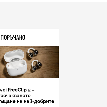
ЕПОРЪЧАНО
ei FreeClip 2 –
гоочакваното
ръщане на най-добрите
шалки на Huawei (РЕВЮ)