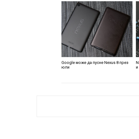
Google може да пусне Nexus 8 през
N
юли
и