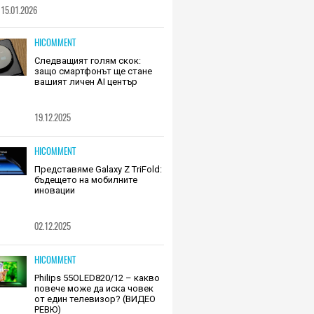
15.01.2026
HICOMMENT
Следващият голям скок:
защо смартфонът ще стане
вашият личен AI център
19.12.2025
HICOMMENT
Представяме Galaxy Z TriFold:
бъдещето на мобилните
иновации
02.12.2025
HICOMMENT
Philips 55OLED820/12 – какво
повече може да иска човек
от един телевизор? (ВИДЕО
РЕВЮ)