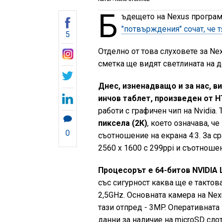
Б
ъдещето на Nexus програма
"потвърждения" сочат, че т
5
Отделно от това слуховете за Nexu
сметка ще видят светлината на д
Днес, изненадващо и за нас, в
инчов таблет, произведен от H
работи с графичен чип на Nvidia.
пиксела (2К)
, което означава, ч
0
съотношение на екрана 4:3. За 
2560 x 1600 с 299ppi и съотношен
Процесорът е 64-битов NVIDIA L
със сигурност каква ще е тактова
2,5GHz. Основната камера на Nex
тази отпред - 3MP. Оперативната
данни за наличие на microSD слот