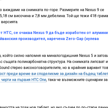
о виждаме на снимката по-горе. Размерите на Nexus 9 се
15,18 см височина и 7,8 мм дебелина. Той ще тежи 418 грама
 версията.
от HTC, се очаква Nexus 9 да бъде изработен от алумини
йванския производител, наречена Zero-Gap (нулева
, който силно напомня на миналогодишния Nexus 5 и затов
с същата поликарбонатна структура. На снимката липсват и
Sound стерео високоговорителите, но в крайния вариант то
ст преди време ви споделихме за дизайн на бъдещ таблет
 черти на първия HTC One
, така че възможните сценарии за
чността на този нов таблет, но ако съдим по по-стари данни