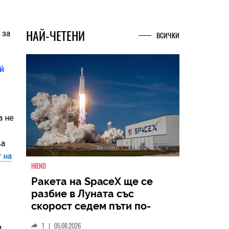
НАЙ-ЧЕТЕНИ
 за
ВСИЧКИ
й
а не
ва
 на
HIEND
Ракета на SpaceX ще се
разбие в Луната със
скорост седем пъти по-
голяма от скоростта на
1
|
05.08.2026
,