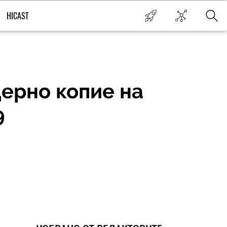
HICAST
ерно копие на
9