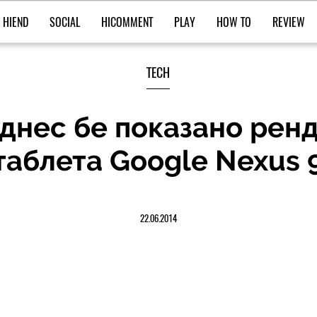
HIEND
SOCIAL
HICOMMENT
PLAY
HOW TO
REVIEW
TECH
днес бе показано ренд
таблета Google Nexus 
22.06.2014