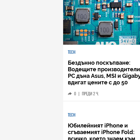
TECH
Бездънно поскъпване:
Водещите производители
РС дъна Asus, MSI и Gigab
вдигат цените с до 50
процента
0
|
ПРЕДИ 2 Ч.
TECH
Юбилейният iPhone и
сгъваемият iPhone Fold:
всичко, което знаем към