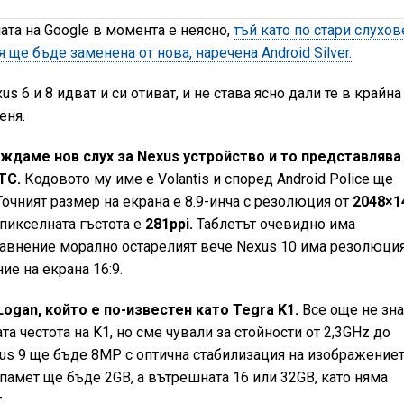
та на Google в момента е неясно,
тъй като по стари слухов
я ще бъде заменена от нова, наречена Android Silver.
s 6 и 8 идват и си отиват, и не става ясно дали те в крайна
еня.
иждаме нов слух за Nexus устройство и то представлява 
TC.
Кодовото му име е Volantis и според Android Police ще
 Точният размер на екрана е 8.9-инча с резолюция от
2048×1
е пикселната гъстота е
281ppi.
Таблетът очевидно има
сравнение морално остарелият вече Nexus 10 има резолюция
ие на екрана 16:9.
ogan, който е по-известен като Tegra K1.
Все още не зн
та честота на K1, но сме чували за стойности от 2,3GHz до
us 9 ще бъде 8MP с оптична стабилизация на изображениет
 памет ще бъде 2GB, а вътрешната 16 или 32GB, като няма
.