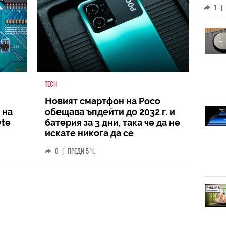
1
|
TECH
Новият смартфон на Poco
 на
обещава ъпдейти до 2032 г. и
yte
батерия за 3 дни, така че да не
искате никога да се
разделите с него
0
|
ПРЕДИ 5 Ч.