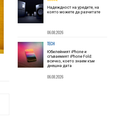
06.08.2026
SOCIAL
Надеждност на уредите, на
която можете да разчитате
06.08.2026
TECH
Юбилейният iPhone и
сгъваемият iPhone Fold:
всичко, което знаем към
днешна дата
06.08.2026