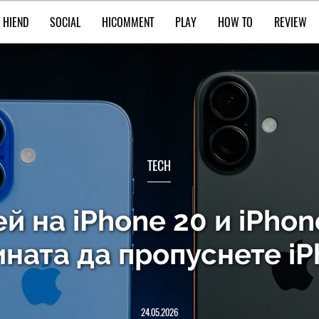
HIEND
SOCIAL
HICOMMENT
PLAY
HOW TO
REVIEW
TECH
й на iPhone 20 и iPhon
ната да пропуснете iP
24.05.2026