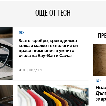
ОЩЕ ОТ TECH
TECH
ПР
Злато, сребро, крокодилска
кожа и малко технология си
правят компания в умните
очила на Ray-Ban и Caviar
0
|
ПРЕДИ 1 Ч.
TECH
Huaw
Дъл
зав
слу