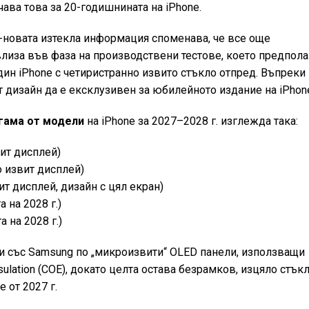
ава това за 20-годишнината на iPhone.
й-новата изтекла информация споменава, че все още
лиза във фаза на производствени тестове, което предпола
дин iPhone с четиристранно извито стъкло отпред. Въпреки
 дизайн да е ексклузивен за юбилейното издание на iPhon
гама от модели
на iPhone за 2027–2028 г. изглежда така:
вит дисплей)
о извит дисплей)
ит дисплей, дизайн с цял екран)
 на 2028 г.)
а на 2028 г.)
чи със Samsung по „микроизвити“ OLED панели, използващи
psulation (COE), докато целта остава безрамков, изцяло стък
 от 2027 г.