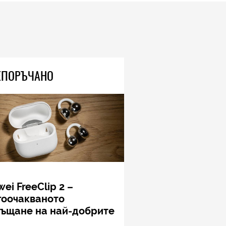
ЕПОРЪЧАНО
ei FreeClip 2 –
гоочакваното
ръщане на най-добрите
шалки на Huawei (РЕВЮ)