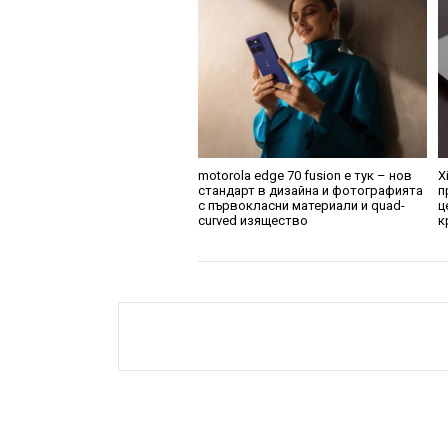
motorola edge 70 fusion е тук – нов
X
стандарт в дизайна и фотографията
п
с първокласни материали и quad-
ц
curved изящество
к