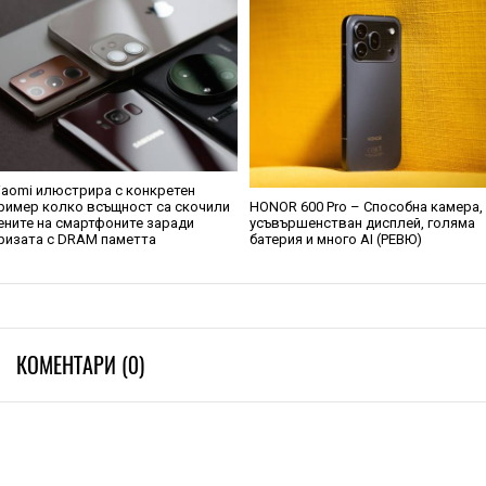
iaomi илюстрира с конкретен
ример колко всъщност са скочили
HONOR 600 Pro – Способна камера,
ените на смартфоните заради
усъвършенстван дисплей, голяма
ризата с DRAM паметта
батерия и много AI (РЕВЮ)
КОМЕНТАРИ (0)