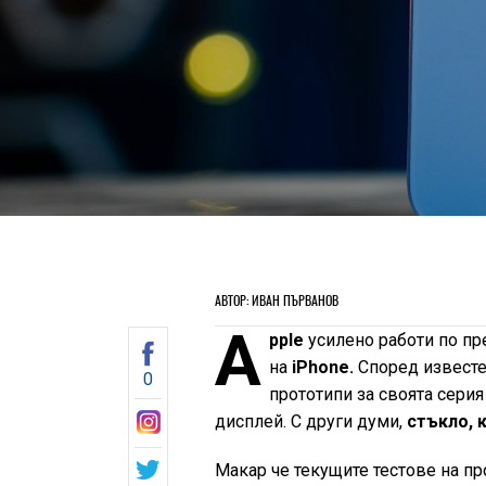
АВТОР: ИВАН ПЪРВАНОВ
A
pple
усилено работи по пр
на
iPhone.
Според известе
0
прототипи за своята серия 
дисплей. С други думи,
стъкло, к
Макар че текущите тестове на пр