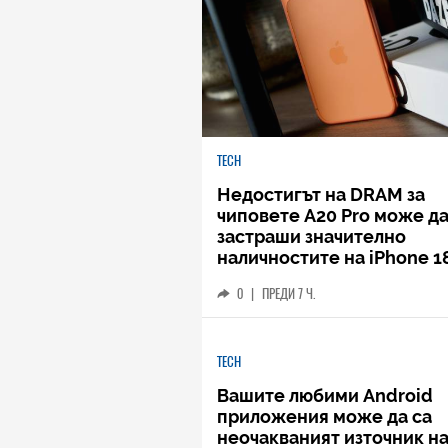
TECH
Недостигът на DRAM за
чиповете A20 Pro може д
застраши значително
наличностите на iPhone 1
0
|
ПРЕДИ 7 Ч.
TECH
Вашите любими Android
приложения може да са
неочакваният източник н