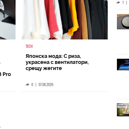
1
|
TECH
Японска мода: С риза,
а
украсена с вентилатори,
срещу жегите
8 Pro
0
|
07.08.2026
а