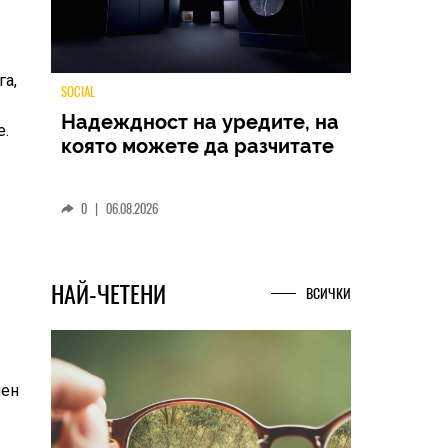
га,
e.
TECH
Samsung Galaxy Z Fold8
Ultra – ново име, познато
представяне
0
|
04.08.2026
НАЙ-ЧЕТЕНИ
ВСИЧКИ
лен