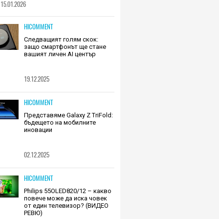
15.01.2026
HICOMMENT
Следващият голям скок:
защо смартфонът ще стане
вашият личен AI център
19.12.2025
HICOMMENT
Представяме Galaxy Z TriFold:
бъдещето на мобилните
иновации
02.12.2025
HICOMMENT
Philips 55OLED820/12 – какво
повече може да иска човек
от един телевизор? (ВИДЕО
РЕВЮ)