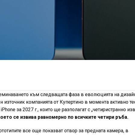
еминаването към следващата фаза в еволюцията на дизай
н източник компанията от Купертино в момента активно те
iPhone за 2027 г., които ще разполагат с „четиристранно изв
оето се извива равномерно по всичките четири ръба.
ототипите все още показват отвор за предната камера, в