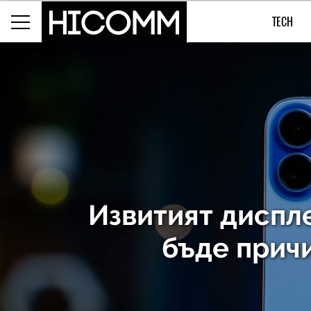
TECH
Извитият диспле
бъде причи