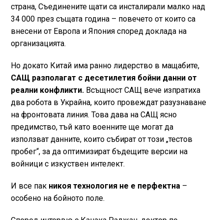
страна, Съединените щати са инсталирали малко над
34 000 през същата година – повечето от които са
внесени от Европа и Япония според доклада на
организацията.
Но докато Китай има ранно лидерство в мащабите,
САЩ разполагат с десетилетия бойни данни от
реални конфликти.
Всъщност САЩ вече изпратиха
два робота в Украйна, които провеждат разузнаване
на фронтовата линия. Това дава на САЩ ясно
предимство, тъй като военните ще могат да
използват данните, които събират от този „тестов
пробег“, за да оптимизират бъдещите версии на
войници с изкуствен интелект.
И все пак
никоя технология не е перфектна
–
особено на бойното поле.