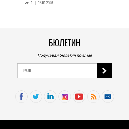
1
|
15.01.2026
личен
0
|
БЮЛЕТИН
Получавай бюлетин по email