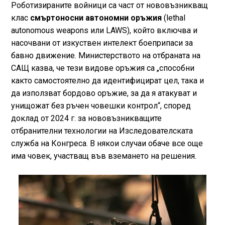
Роботизираните войници са част от нововъзникващ
клас
смъртоносни автономни оръжия
(lethal
autonomous weapons или LAWS), който включва и
насочвани от изкуствен интелект боеприпаси за
бавно движение. Министерството на отбраната на
САЩ казва, че тези видове оръжия са „способни
както самостоятелно да идентифицират цел, така и
да използват бордово оръжие, за да я атакуват и
унищожат без ръчен човешки контрол“, според
доклад от 2024 г. за нововъзникващите
отбранителни технологии на Изследователската
служба на Конгреса. В някои случаи обаче все още
има човек, участващ във вземането на решения.