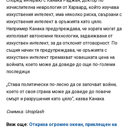
Според интервю с Канака Раджан, доктор по
изчислителна неврология от Харвард, който изучава
изкуствения интелект, има няколко риска, свързани с
изкуствения интелект в оръжията като цяло.
Например Канака предупреждава, че хората могат да
използват автономни технологии, задвижвани от
изкуствен интелект, за да отклонят отговорност. По
същия начин тя предупреждава, че оръжията с
изкуствен интелект премахват човешката цена на
войната, което може да доведе до още по-големи
последици.
„Става политически по-лесно да се започват войни,
което от своя страна може да доведе до повече
смърт и разрушения като цяло“, казва Канака.
Снимка: Unsplash
Виж още:
Oткриха огромен океан, приклещен на