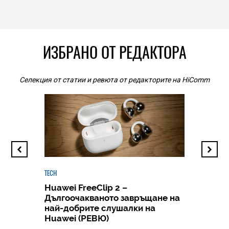
ИЗБРАНО ОТ РЕДАКТОРА
Селекция от статии и ревюта от редакторите на HiComm
TECH
Huawei FreeClip 2 –
Дългоочакваното завръщане на
HICOMME
най-добрите слушалки на
Следв
Huawei (РЕВЮ)
смар