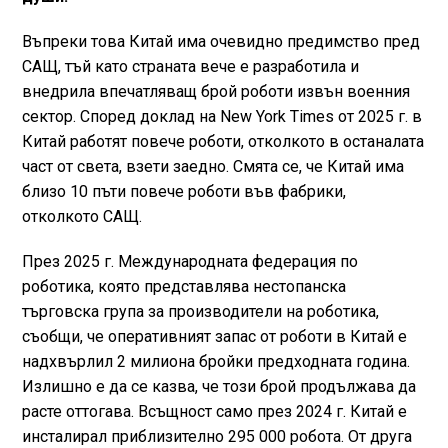
Въпреки това Китай има очевидно предимство пред
САЩ, тъй като страната вече е разработила и
внедрила впечатляващ брой роботи извън военния
сектор. Според доклад на New York Times от 2025 г. в
Китай работят повече роботи, отколкото в останалата
част от света, взети заедно. Смята се, че Китай има
близо 10 пъти повече роботи във фабрики,
отколкото САЩ.
През 2025 г. Международната федерация по
роботика, която представлява нестопанска
търговска група за производители на роботика,
съобщи, че оперативният запас от роботи в Китай е
надхвърлил 2 милиона бройки предходната година.
Излишно е да се казва, че този брой продължава да
расте оттогава. Всъщност само през 2024 г. Китай е
инсталирал приблизително 295 000 робота. От друга