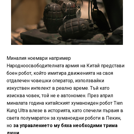
Миналия ноември например
Народноосвободителната армия на Китай представи
боен робот, който имитира движенията на своя
отдалечен човешки оператор, използвайки
изкуствен интелект в реално време. Тъй като
изисква човек, той не е автономен. През април
миналата година китайският хуманоиден робот Tien
Kung Ultra влезе в историята, като спечели първия в
света полумаратон за хуманоидни роботи в Пекин,
но
за управлението му бяха необходими трима
души.