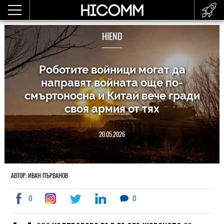
HIEND
Роботите войници могат да
направят войната още по-
смъртоносна и Китай вече гради
своя армия от тях
20.05.2026
АВТОР: ИВАН ПЪРВАНОВ
0
0