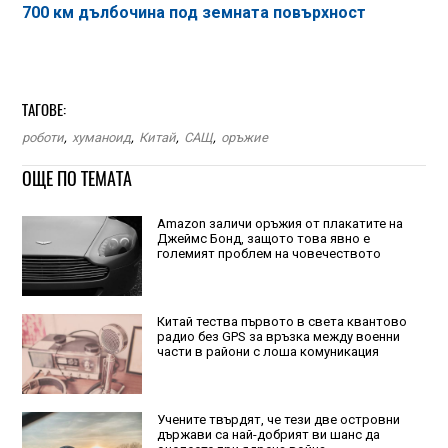
700 км дълбочина под земната повърхност
ТАГОВЕ:
роботи
,
хуманоид
,
Китай
,
САЩ
,
оръжие
ОЩЕ ПО ТЕМАТА
Amazon заличи оръжия от плакатите на
Джеймс Бонд, защото това явно е
големият проблем на човечеството
Китай тества първото в света квантово
радио без GPS за връзка между военни
части в райони с лоша комуникация
Учените твърдят, че тези две островни
държави са най-добрият ви шанс да