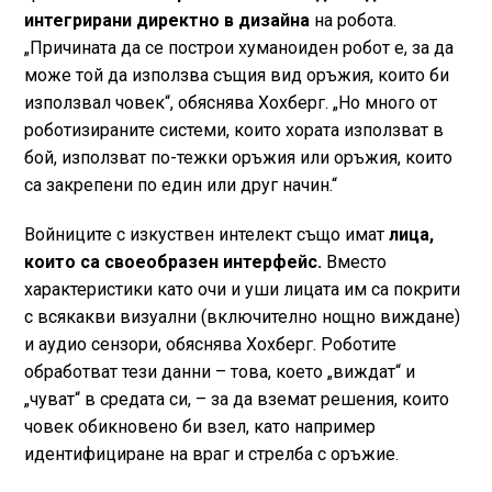
интегрирани директно в дизайна
на робота.
„Причината да се построи хуманоиден робот е, за да
може той да използва същия вид оръжия, които би
използвал човек“, обяснява Хохберг. „Но много от
роботизираните системи, които хората използват в
бой, използват по-тежки оръжия или оръжия, които
са закрепени по един или друг начин.“
Войниците с изкуствен интелект също имат
лица,
които са своеобразен интерфейс.
Вместо
характеристики като очи и уши лицата им са покрити
с всякакви визуални (включително нощно виждане)
и аудио сензори, обяснява Хохберг. Роботите
обработват тези данни – това, което „виждат“ и
„чуват“ в средата си, – за да вземат решения, които
човек обикновено би взел, като например
идентифициране на враг и стрелба с оръжие.