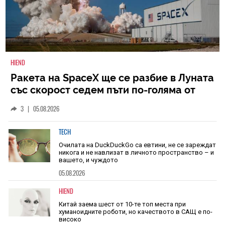
HIEND
Ракета на SpaceX ще се разбие в Луната
със скорост седем пъти по-голяма от
скоростта на звука
3
|
05.08.2026
TECH
Очилата на DuckDuckGo са евтини, не се зареждат
никога и не навлизат в личното пространство – и
вашето, и чуждото
05.08.2026
HIEND
Китай заема шест от 10-те топ места при
хуманоидните роботи, но качеството в САЩ е по-
високо