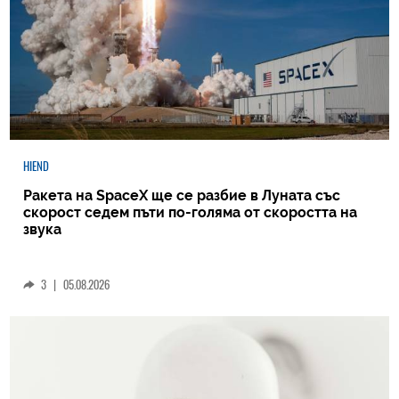
HIEND
Ракета на SpaceX ще се разбие в Луната със
скорост седем пъти по-голяма от скоростта на
звука
3
|
05.08.2026