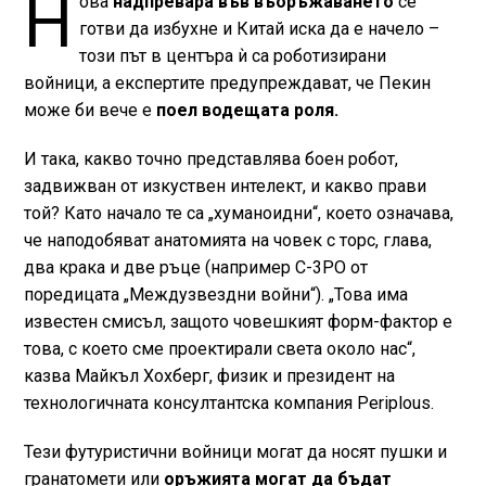
Н
ова
надпревара във въоръжаването
се
готви да избухне и Китай иска да е начело –
този път в центъра ѝ са роботизирани
войници, а експертите предупреждават, че Пекин
може би вече е
поел водещата роля.
И така, какво точно представлява боен робот,
задвижван от изкуствен интелект, и какво прави
той? Като начало те са „хуманоидни“, което означава,
че наподобяват анатомията на човек с торс, глава,
два крака и две ръце (например C-3PO от
поредицата „Междузвездни войни“). „Това има
известен смисъл, защото човешкият форм-фактор е
това, с което сме проектирали света около нас“,
казва Майкъл Хохберг, физик и президент на
технологичната консултантска компания Periplous.
Тези футуристични войници могат да носят пушки и
гранатомети или
оръжията могат да бъдат