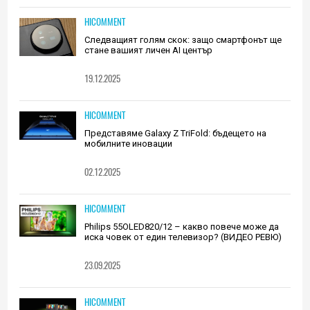
HICOMMENT
Следващият голям скок: защо смартфонът ще
стане вашият личен AI център
19.12.2025
HICOMMENT
Представяме Galaxy Z TriFold: бъдещето на
мобилните иновации
02.12.2025
HICOMMENT
Philips 55OLED820/12 – какво повече може да
иска човек от един телевизор? (ВИДЕО РЕВЮ)
23.09.2025
HICOMMENT