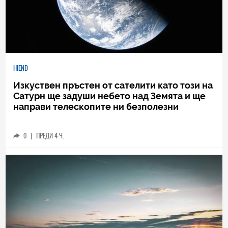
HIEND
Изкуствен пръстен от сателити като този на
Сатурн ще задуши небето над Земята и ще
направи телескопите ни безполезни
0
|
ПРЕДИ 4 Ч.