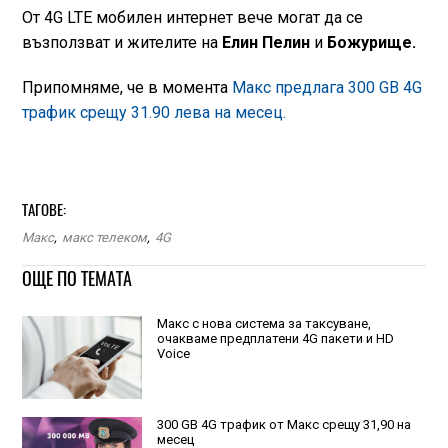
От 4G LTE мобилен интернет вече могат да се
възползват и жителите на
Елин Пелин
и
Божурище.
Припомняме, че в момента
Макс предлага 300 GB 4G
трафик срещу 31.90 лева на месец.
ТАГОВЕ:
Макс
,
макс телеком
,
4G
ОЩЕ ПО ТЕМАТА
Макс с нова система за таксуване,
очакваме предплатени 4G пакети и HD
Voice
300 GB 4G трафик от Макс срещу 31,90 на
месец