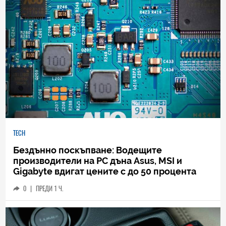
TECH
Бездънно поскъпване: Водещите
производители на РС дъна Asus, MSI и
Gigabyte вдигат цените с до 50 процента
0
|
ПРЕДИ 1 Ч.