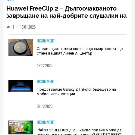
Huawei FreeClip 2 – Дългоочакваното
завръщане на най-добрите слушалки на
Huawei (РЕВЮ)
1
|
15.01.2026
HICOMMENT
Следващият голям скок: защо смартфонът ще
стане вашият личен AI център
19.12.2025
HICOMMENT
Представяме Galaxy Z TriFold: бъдещето на
мобилните иновации
02.12.2025
HICOMMENT
Philips 55OLED820/12 – какво повече може да
иска човек от един телевизор? (ВИДЕО РЕВЮ)