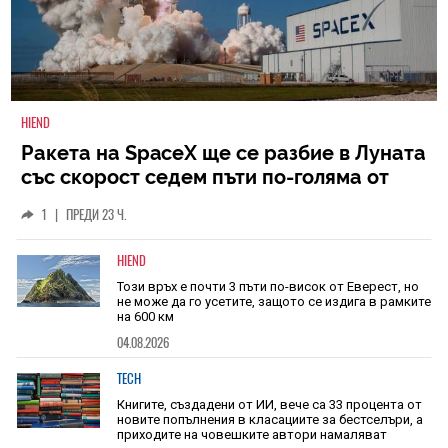
HIEND
Ракета на SpaceX ще се разбие в Луната
със скорост седем пъти по-голяма от
скоростта на звука
1
|
ПРЕДИ 23 Ч.
HIEND
Този връх е почти 3 пъти по-висок от Еверест, но
не може да го усетите, защото се издига в рамките
на 600 км
04.08.2026
TECH
Книгите, създадени от ИИ, вече са 33 процента от
новите попълнения в класациите за бестселъри, а
приходите на човешките автори намаляват