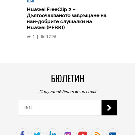
TECH
Huawei FreeClip 2 –
Дългоочакваното завръщане на
HICOMME
най-добрите слушалки на
Следв
Huawei (РЕВЮ)
смар
1
|
15.01.2026
личен
0
|
БЮЛЕТИН
Получавай бюлетин по email