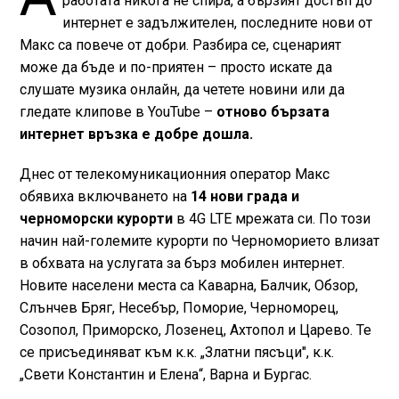
работата никога не спира, а бързият достъп до
интернет е задължителен, последните нови от
Макс са повече от добри. Разбира се, сценарият
може да бъде и по-приятен – просто искате да
слушате музика онлайн, да четете новини или да
гледате клипове в YouTube –
отново бързата
интернет връзка е добре дошла.
Днес от телекомуникационния оператор Макс
обявиха включването на
14 нови града и
черноморски курорти
в 4G LTE мрежата си. По този
начин най-големите курорти по Черноморието влизат
в обхвата на услугата за бърз мобилен интернет.
Новите населени места са Каварна, Балчик, Обзор,
Слънчев Бряг, Несебър, Поморие, Черноморец,
Созопол, Приморско, Лозенец, Ахтопол и Царево. Те
се присъединяват към к.к. „Златни пясъци", к.к.
„Свети Константин и Елена“, Варна и Бургас.