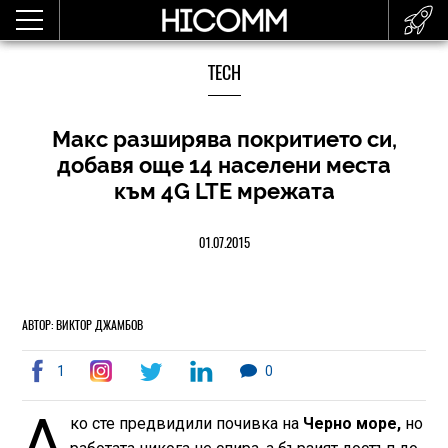
TECH
Макс разширява покритието си,
добавя още 14 населени места
към 4G LTE мрежата
01.07.2015
АВТОР: ВИКТОР ДЖАМБОВ
1
0
А
ко сте предвидили почивка на
Черно море,
но