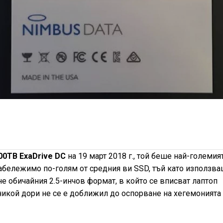
00TB ExaDrive DC
на 19 март 2018 г., той беше най-големия
забележимо по-голям от средния ви SSD, тъй като използв
не обичайния 2.5-инчов формат, в който се вписват лаптоп
никой дори не се е доближил до оспорване на хегемонията 