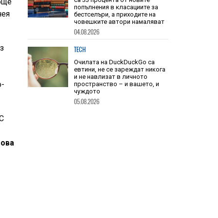
още
TECH
нея
Книгите, създадени от ИИ, вече
са 33 процента от новите
попълнения в класациите за
бестселъри, а приходите на
ез
човешките автори намаляват
04.08.2026
TECH
о-
Очилата на DuckDuckGo са
евтини, не се зареждат никога
и не навлизат в личното
пространство – и вашето, и
LC
чуждото
05.08.2026
това