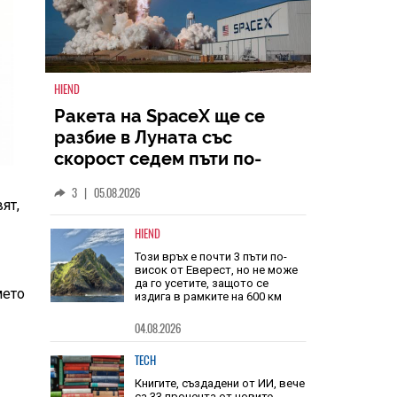
HIEND
Ракета на SpaceX ще се
разбие в Луната със
ят,
скорост седем пъти по-
голяма от скоростта на
3
|
05.08.2026
звука
HIEND
мето
Този връх е почти 3 пъти по-
висок от Еверест, но не може
да го усетите, защото се
издига в рамките на 600 км
04.08.2026