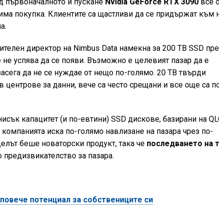
д първоначалното ѝ пускане
Nvidia GeForce RTX 3090
все 
вима покупка. Клиентите са щастливи да се придържат към 
а.
ителен директор на Nimbus Data намекна за 200 TB SSD пр
е не успява да се появи. Възможно е целевият пазар да е
засега да не се нуждае от нещо по-голямо. 20 TB твърди
в центрове за данни, вече са често срещани и все още са п
-нисък капацитет (и по-евтини) SSD дискове, базирани на Q
че компанията иска по-голямо навлизане на пазара чрез по-
елът беше новаторски продукт, така че
последването на 
 предизвикателство за пазара.
 повече потенциал за собствениците си