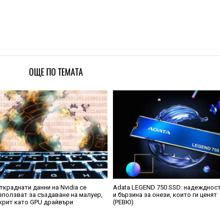
ОЩЕ ПО ТЕМАТА
ткраднати данни на Nvidia се
Adata LEGEND 750 SSD: надежднос
зползват за създаване на малуер,
и бързина за онези, които ги ценят
крит като GPU драйвъри
(РЕВЮ)