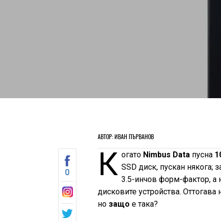
АВТОР: ИВАН ПЪРВАНОВ
К
огато
Nimbus Data
пусна
1
SSD диск, пускан някога; 
0
3.5-инчов форм-фактор, а 
дисковите устройства. Оттогава 
но
защо
е така?