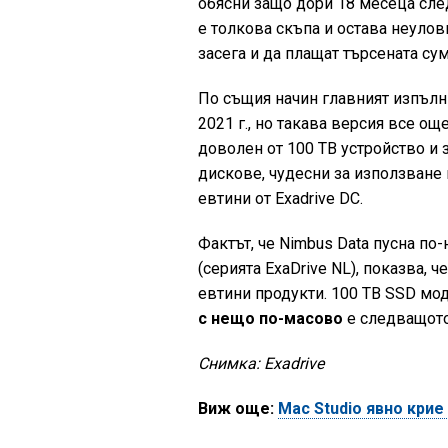
обясни защо дори 18 месеца сле
е толкова скъпа и остава неуло
засега и да плащат търсената сум
По същия начин главният изпълн
2021 г., но такава версия все ощ
доволен от 100 TB устройство и 
дискове, чудесни за използване 
евтини от Exadrive DC.
Фактът, че Nimbus Data пусна по
(серията ExaDrive NL), показва, 
евтини продукти. 100 TB SSD мод
с нещо по-масово
е следващото
Снимка: Exadrive
Виж още:
Mac Studio явно крие