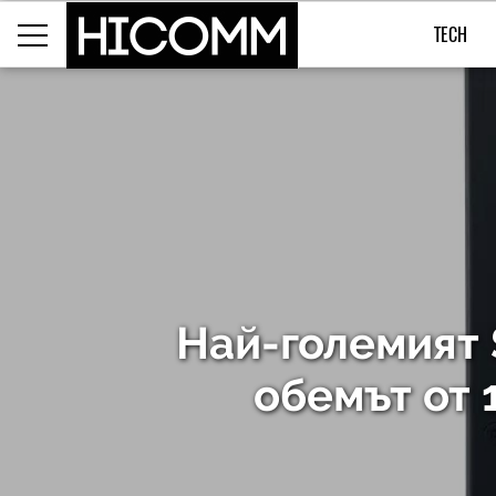
TECH
Най-големият S
обемът от 