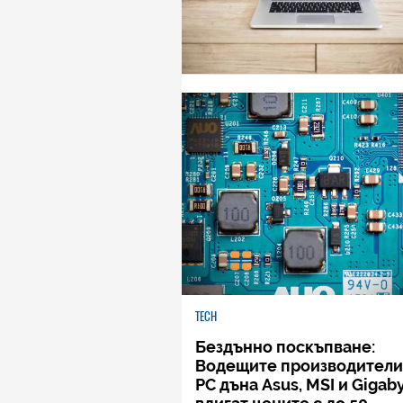
TECH
Бездънно поскъпване:
Водещите производители
РС дъна Asus, MSI и Gigab