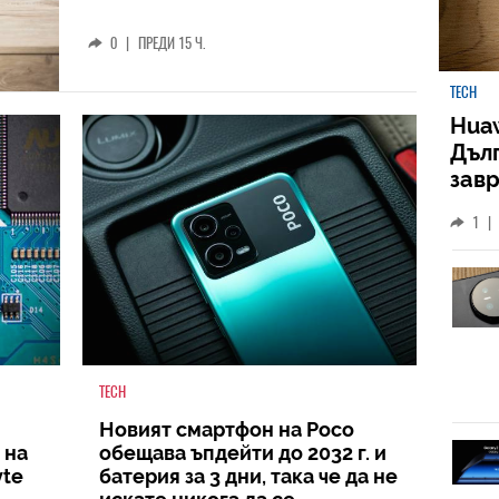
0
|
ПРЕДИ 15 Ч.
TECH
Huaw
Дъл
зав
слу
1
|
TECH
Новият смартфон на Poco
 на
обещава ъпдейти до 2032 г. и
yte
батерия за 3 дни, така че да не