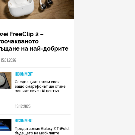
ei FreeClip 2 –
гоочакваното
ръщане на най-добрите
шалки на Huawei (РЕВЮ)
15.01.2026
HICOMMENT
Следващият голям скок:
защо смартфонът ще стане
вашият личен AI център
19.12.2025
HICOMMENT
Представяме Galaxy Z TriFold:
бъдещето на мобилните