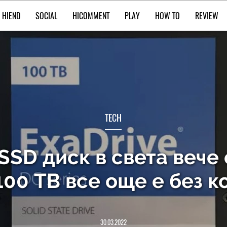
HIEND
SOCIAL
HICOMMENT
PLAY
HOW TO
REVIEW
TECH
SD диск в света вече 
100 ТВ все още е без 
30.03.2022