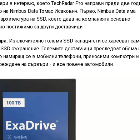
ери в интервю, което TechRadar Pro направи преди две год
 на Nimbus Data Томас Исакович. Първо, Nimbus Data има
архитектура на SSD, което дава на компанията основно
но постижимо за други доставчици.
ара.
Изключително големи SSD капацитети се харесват сам
за SSD съхранение. Големите доставчици преследват обема 
о намиращ се в мобилни телефони, преносими компютри и
зареждане на сървъри - и все повече автомобили.