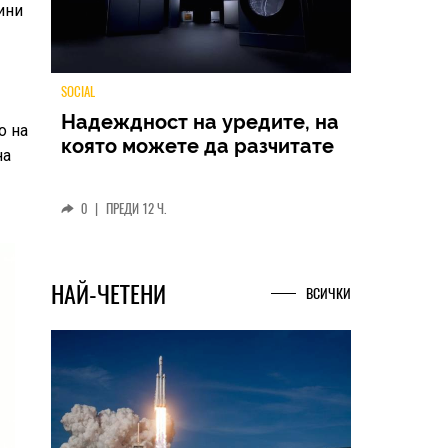
ини
о на
TECH
на
Samsung Galaxy Z Fold8
Ultra – ново име, познато
представяне
0
|
04.08.2026
НАЙ-ЧЕТЕНИ
ВСИЧКИ