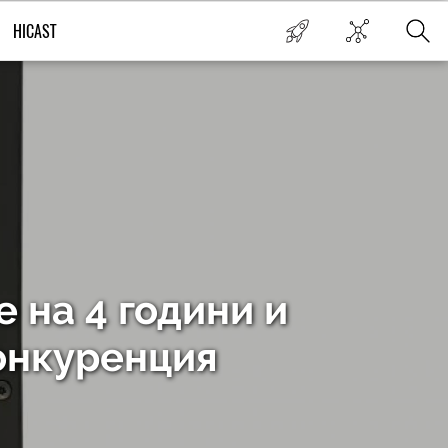
HICAST
е на 4 години и
конкуренция