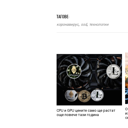
ТАГОВЕ:
коронавирус
,
ssd
,
технологии
О
CPU и GPU цените само ще растат
и
още повече тази година
с