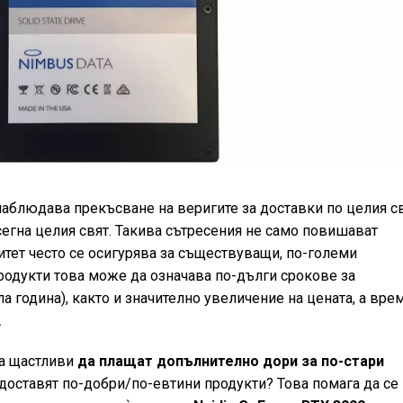
наблюдава прекъсване на веригите за доставки по целия св
сегна целия свят. Такива сътресения не само повишават
итет често се осигурява за съществуващи, по-големи
продукти това може да означава по-дълги срокове за
ла година), както и значително увеличение на цената, а вре
.
са щастливи
да плащат допълнително дори за по-стари
доставят по-добри/по-евтини продукти? Това помага да се