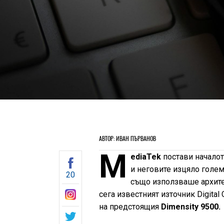
АВТОР: ИВАН ПЪРВАНОВ
M
ediaTek
постави началото
и неговите изцяло голе
20
също използваше архите
сега известният източник Digital 
на предстоящия
Dimensity 9500.