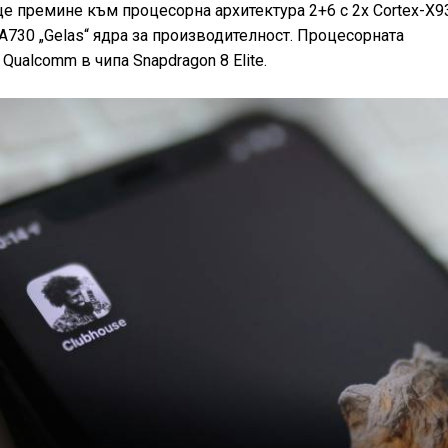
е премине към процесорна архитектура 2+6 с 2х Cortex-X9
x-A730 „Gelas“ ядра за производителност. Процесорната
 Qualcomm в чипа Snapdragon 8 Elite.