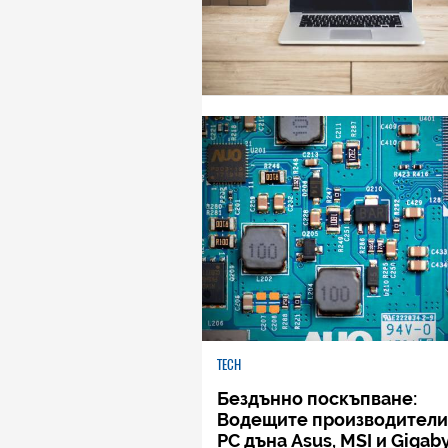
TECH
Бездънно поскъпване:
Водещите производители
РС дъна Asus, MSI и Gigab