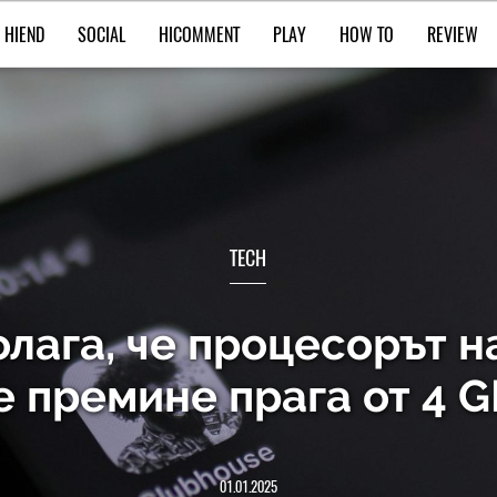
HIEND
SOCIAL
HICOMMENT
PLAY
HOW TO
REVIEW
TECH
лага, че процесорът н
 премине прага от 4 
01.01.2025