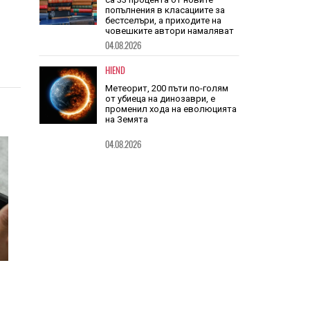
TECH
Книгите, създадени от ИИ, вече
са 33 процента от новите
попълнения в класациите за
бестселъри, а приходите на
човешките автори намаляват
04.08.2026
HIEND
Метеорит, 200 пъти по-голям
от убиеца на динозаври, е
променил хода на еволюцията
на Земята
04.08.2026