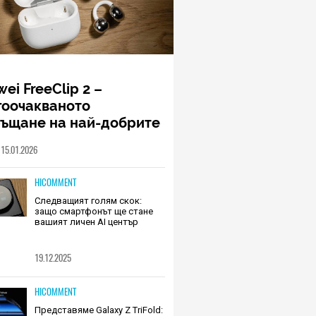
ei FreeClip 2 –
гоочакваното
ръщане на най-добрите
шалки на Huawei (РЕВЮ)
15.01.2026
HICOMMENT
Следващият голям скок:
защо смартфонът ще стане
вашият личен AI център
19.12.2025
HICOMMENT
Представяме Galaxy Z TriFold: