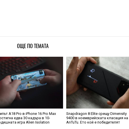
ОЩЕ ПО ТЕМАТА
ипът A18 Pro в iPhone 16 Pro Max
Snapdragon 8 Elite срещу Dimensity
остигна едва 30 кадъра в 10-
9400 в ноемврийската класация на
одишната игра Alien Isolation
AnTuTu. Ето кой е победителят