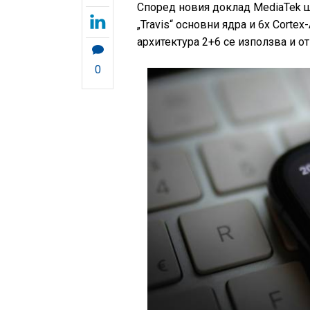
Според новия доклад MediaTek щ
„Travis“ основни ядра и 6х Corte
архитектура 2+6 се използва и от
0