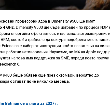
основни процесорни ядра в Dimensity 9500 ще имат
 4 GHz.
Dimensity 9500 ще бъде изграден по процеса N3P 
брена енергийна ефективност, и ще използва разширениет
 на ARM, което би трябвало да осигури подобрена многонишк
x Extension е набор от инструкции, който позволява на сили
ни работни натоварвания. Научихме, че M4 на Apple поддъ
зултат на това има поддръжка за SME, поради което получи
eekbench 6.
ity 9400 беше обявен още през октомври, вероятно до
азара
остават поне няколко месеца.
 Batman се отлага за 2027 г.