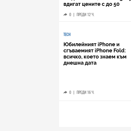
вдигат цените с до 50
процента
0
|
ПРЕДИ 12 Ч.
TECH
Юбилейният iPhone и
сгъваемият iPhone Fold:
всичко, което знаем към
днешна дата
0
|
ПРЕДИ 16 Ч.