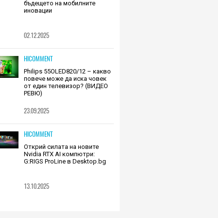
бъдещето на мобилните
иновации
02.12.2025
HICOMMENT
Philips 55OLED820/12 – какво
повече може да иска човек
от един телевизор? (ВИДЕО
РЕВЮ)
23.09.2025
HICOMMENT
Открий силата на новите
Nvidia RTX AI компютри:
G:RIGS ProLine в Desktop.bg
13.10.2025