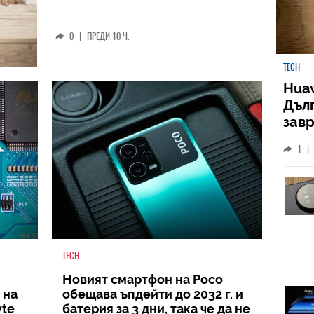
0
|
ПРЕДИ 10 Ч.
TECH
Huaw
Дъл
зав
слу
1
|
TECH
Новият смартфон на Poco
 на
обещава ъпдейти до 2032 г. и
yte
батерия за 3 дни, така че да не