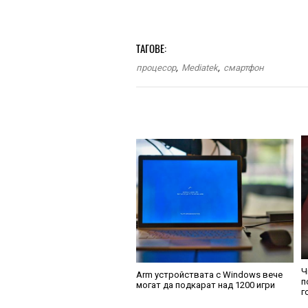
ТАГОВЕ:
процесор
,
Mediatek
,
смартфон
Ч
Arm устройствата с Windows вече
п
могат да подкарат над 1200 игри
г