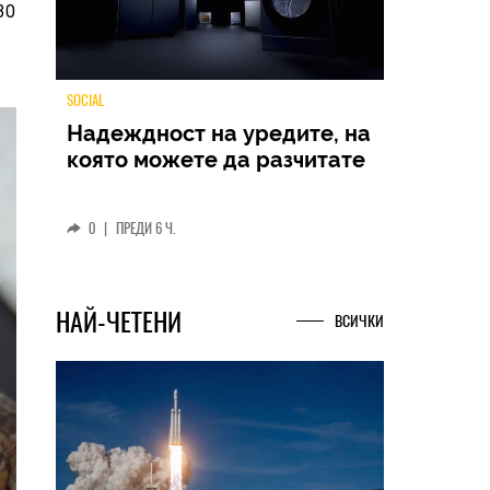
30
TECH
Samsung Galaxy Z Fold8
Ultra – ново име, познато
представяне
0
|
04.08.2026
НАЙ-ЧЕТЕНИ
ВСИЧКИ