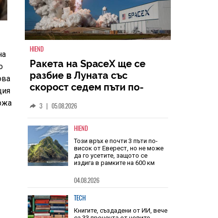
на
о
HIEND
ова
Ракета на SpaceX ще се
ция
разбие в Луната със
ржа
скорост седем пъти по-
голяма от скоростта на
3
|
05.08.2026
звука
HIEND
Този връх е почти 3 пъти по-
висок от Еверест, но не може
да го усетите, защото се
издига в рамките на 600 км
04.08.2026