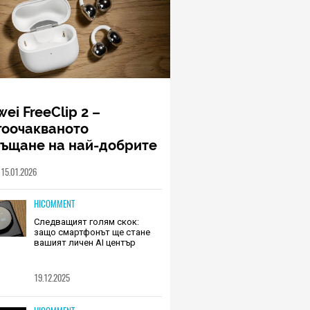
ei FreeClip 2 –
гоочакваното
ръщане на най-добрите
шалки на Huawei (РЕВЮ)
15.01.2026
HICOMMENT
Следващият голям скок:
защо смартфонът ще стане
вашият личен AI център
19.12.2025