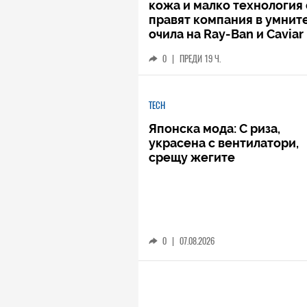
кожа и малко технология 
правят компания в умнит
очила на Ray-Ban и Caviar
0
|
ПРЕДИ 19 Ч.
TECH
Японска мода: С риза,
украсена с вентилатори,
срещу жегите
0
|
07.08.2026