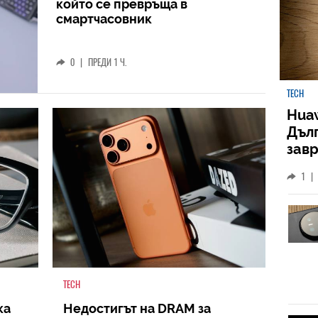
който се превръща в
смартчасовник
0
|
ПРЕДИ 1 Ч.
TECH
Huaw
Дъл
зав
слу
1
|
TECH
ка
Недостигът на DRAM за