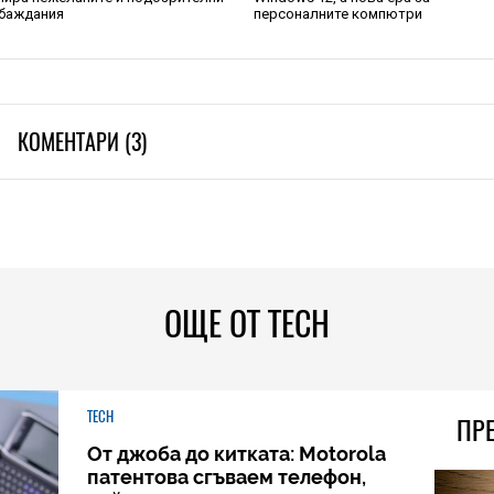
баждания
персоналните компютри
КОМЕНТАРИ (3)
ОЩЕ ОТ TECH
TECH
ПР
От джоба до китката: Motorola
патентова сгъваем телефон,