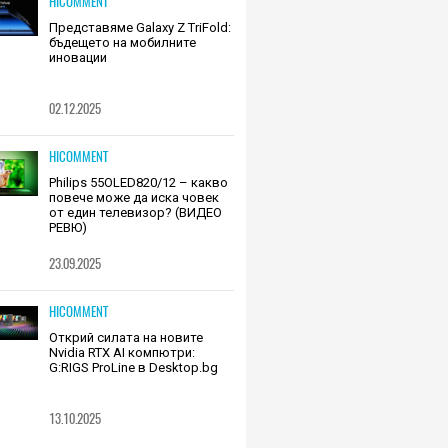
HICOMMENT
Представяме Galaxy Z TriFold:
бъдещето на мобилните
иновации
02.12.2025
HICOMMENT
Philips 55OLED820/12 – какво
повече може да иска човек
от един телевизор? (ВИДЕО
РЕВЮ)
23.09.2025
HICOMMENT
Открий силата на новите
Nvidia RTX AI компютри:
G:RIGS ProLine в Desktop.bg
13.10.2025