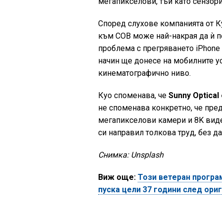
мегапикселови, тъй като сензори
Според слухове компанията от К
към COB може най-накрая да ѝ п
проблема с прегряването iPhone 
начин ще донесе на мобилните у
кинематографично ниво.
Куо споменава, че
Sunny Optical
не споменава конкретно, че пред
мегапикселови камери и 8K видео
си направил толкова труд, без 
Снимка: Unsplash
Виж още:
Този ветеран програ
пуска цели 37 години след ори