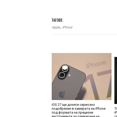
ТАГОВЕ:
Apple
,
iPhone
iOS 27 ще донесе сериозно
подобрение в камерата на iPhone
Т
под формата на прецизни
i
инструменти за рамкиране на
с