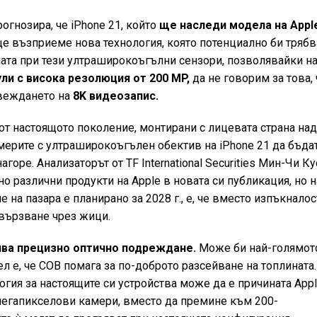
огнозира, че iPhone 21, който
ще наследи модела на Appl
е възприеме нова технология, която потенциално би тряб
ата при тези ултраширокоъгълни сензори, позволявайки н
ли с висока резолюция от 200 MP,
да не говорим за това, 
веждането на
8K видеозапис.
от настоящото поколение, монтирани с лицевата страна над
ерите с ултраширокоъгълен обектив на iPhone 21 да бъда
горе. Анализаторът от TF International Securities Мин-Чи Ку
о различни продукти на Apple в новата си публикация, но н
е на пазара е планирано за 2028 г., е, че вместо изпъкналос
свързване чрез жици.
ва прецизно оптично подреждане.
Може би най-голямот
л е, че COB помага за по-доброто разсейване на топлината.
логия за настоящите си устройства може да е причината App
мегапикселови камери, вместо да премине към 200-