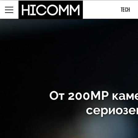
TECH
От 200МР камер
сериозе