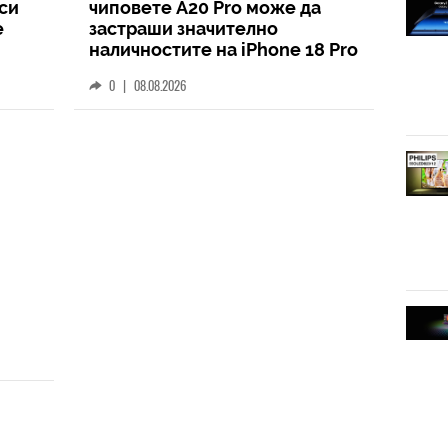
си
чиповете A20 Pro може да
е
застраши значително
наличностите на iPhone 18 Pro
0
|
08.08.2026