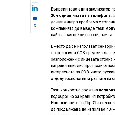
Въпреки това един анализатор пр
20-годишнината на телефона,
щ
да елиминира проблема с топлин
3
компанията да въведе тези
моду
най-накрая ще се насочи към въ
Вместо да се използват сензори 
технологията COB предвижда кам
разположени с лицевата страна на
направи няколко прогнози относн
интересното за COB, чието пускан
отдолу технологията разчита на 
Тази конкретна промяна
позволя
подобрение за крайния потребите
Използването на Flip-Chip техно
да продължава да използва 48-