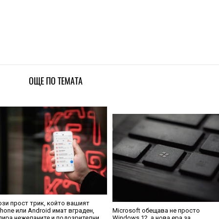
ОЩЕ ПО ТЕМАТА
ози прост трик, който вашият
Phone или Android имат вграден,
Microsoft обещава не просто
пира нежеланите и подозрителни
Windows 12, а нова ера за