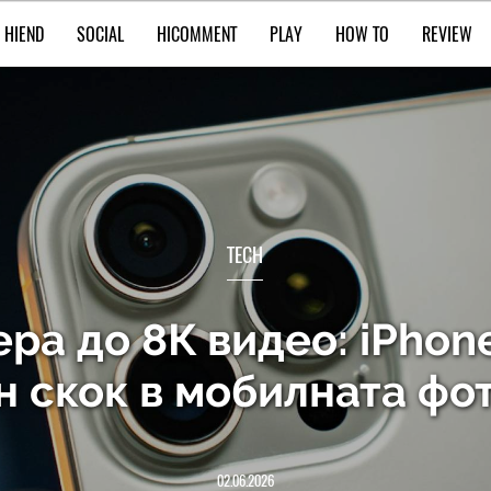
HIEND
SOCIAL
HICOMMENT
PLAY
HOW TO
REVIEW
TECH
а до 8К видео: iPhone
н скок в мобилната фо
02.06.2026