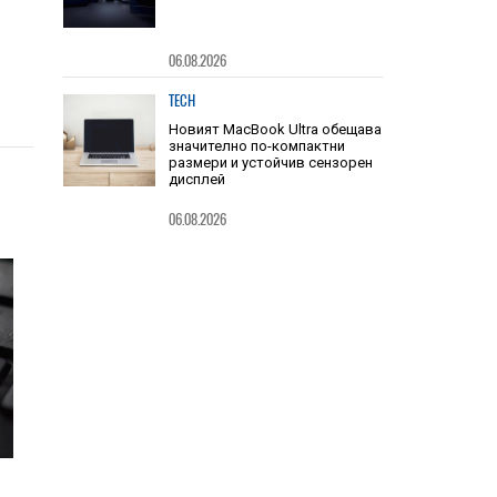
SOCIAL
Надеждност на уредите, на
която можете да разчитате
06.08.2026
TECH
Новият MacBook Ultra обещава
значително по-компактни
размери и устойчив сензорен
дисплей
06.08.2026