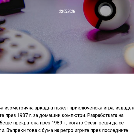
29.05.2026
ва изометрична аркадна пъзел-приключенска игра, издаден
are през 1987 г. за домашни компютри. Разработката на
беше прекратена през 1989 г., когато Ocean реши да се
и. Въпреки това с бума на ретро игрите през последните