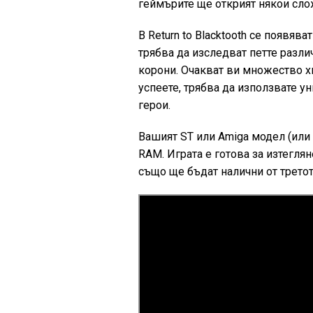
геймърите ще открият някои сло
В Return to Blacktooth се появява
трябва да изследват петте различ
корони. Очакват ви множество хи
успеете, трябва да използвате у
герои.
Вашият ST или Amiga модел (или
RAM. Играта е готова за изтеглян
също ще бъдат налични от третот