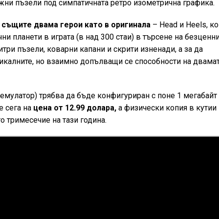
жни пъзели под симпатичната ретро изометрична графика.
т
същите двама герои като в оригинала
– Head и Heels, к
ни планети в играта (в над 300 стаи) в търсене на безценн
три пъзели, коварни капани и скрити изненади, а за да
никалните, но взаимно допълващи се способности на двама
 емулатор) трябва да бъде конфигуриран с поне 1 мегабайт
е сега на
цена от 12.99 долара,
а физически копия в кутии
о тримесечие на тази година.