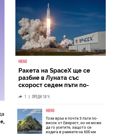
HIEND
Ракета на SpaceX ще се
разбие в Луната със
скорост седем пъти по-
голяма от скоростта на
1
|
ПРЕДИ 18 Ч.
звука
HIEND
да
Този връх е почти 3 пъти по-
е,
висок от Еверест, но не може
да го усетите, защото се
издига в рамките на 600 км