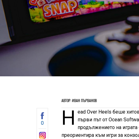
АВТОР: ИВАН ПЪРВАНОВ
H
ead Over Heels беше хито
първи път от Ocean Softw
0
продължението на играта 
преориентира към игри за конзол