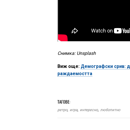
Снимка: Unsplash
Виж още:
Демографски срив: д
раждаемостта
ТАГОВЕ:
ретро
,
игра
,
интересно
,
любопитно