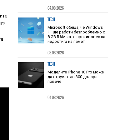
04.08.2026
оито
TECH
ите
Microsoft обеща, че Windows
11 ще работи безпроблемно с
8 GB RAM като противовес на
та
недостига на памет
03.08.2026
TECH
Моделите iPhone 18 Pro може
да струват до 300 долара
повече
04.08.2026