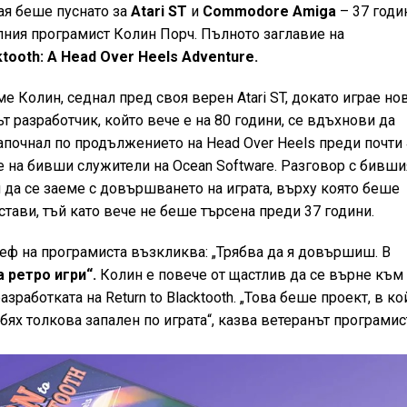
ая беше пуснато за
Atari ST
и
Commodore Amiga
– 37 годи
алния програмист Колин Порч. Пълното заглавие на
ktooth: А Head Over Heels Adventure.
 Колин, седнал пред своя верен Atari ST, докато играе но
нът разработчик, който вече е на 80 години, се вдъхнови да
апочнал по продължението на Head Over Heels преди почти
е на бивши служители на Ocean Software. Разговор с бивши
 да се заеме с довършването на играта, върху която беше
стави, тъй като вече не беше търсена преди 37 години.
ф на програмиста възкликва: „Трябва да я довършиш. В
 ретро игри“.
Колин е повече от щастлив да се върне към
азработката на Return to Blacktooth. „Това беше проект, в ко
бях толкова запален по играта“, казва ветеранът програмис