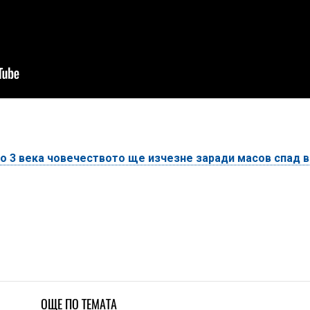
о 3 века човечеството ще изчезне заради масов спад в
ОЩЕ ПО ТЕМАТА