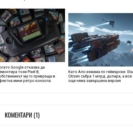
огато Google отказва да
емонтира този Pixel 8,
Като Ало измама по геймърски: Sta
обственикът му го превръща в
Citizen събра 1 млрд. долара, а все
фектна мини ретро конзола
още няма завършена версия
КОМЕНТАРИ (1)