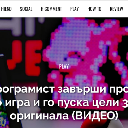
HIEND
SOCIAL
HICOMMENT
PLAY
HOW TO
REVIEW
PLAY
програмист завърши пр
игра и го пуска цели 
оригинала (ВИДЕО)