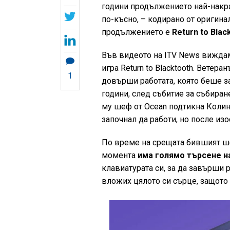
години продължението най-накр
по-късно, – кодирано от оригин
продължението е
Return to Blac
Във видеото на ITV News виждаме
игра Return to Blacktooth. Ветера
1
довърши работата, която беше з
години, след събитие за събиран
му шеф от Ocean подтикна Колин
започнал да работи, но после изо
По време на срещата бившият ше
момента
има голямо търсене на
клавиатурата си, за да завърши р
вложих цялото си сърце, защото 