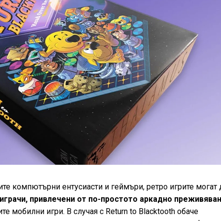
ите компютърни ентусиасти и геймъри, ретро игрите могат 
играчи, привлечени от по-простото аркадно преживяван
е мобилни игри. В случая с Return to Blacktooth обаче