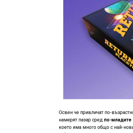
Освен че привличат по-възрастн
намерят пазар сред
по-младите 
което има много общо с най-новит