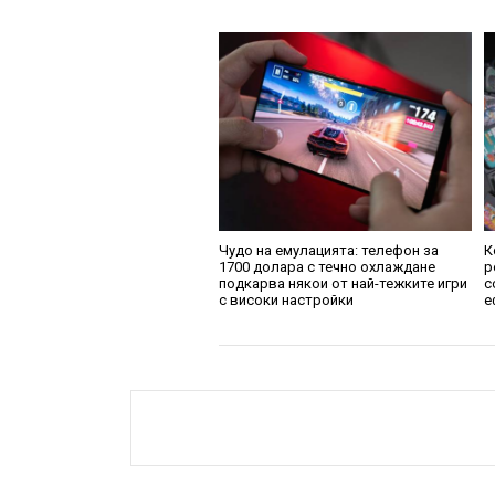
Чудо на емулацията: телефон за
К
1700 долара с течно охлаждане
р
подкарва някои от най-тежките игри
с
с високи настройки
е