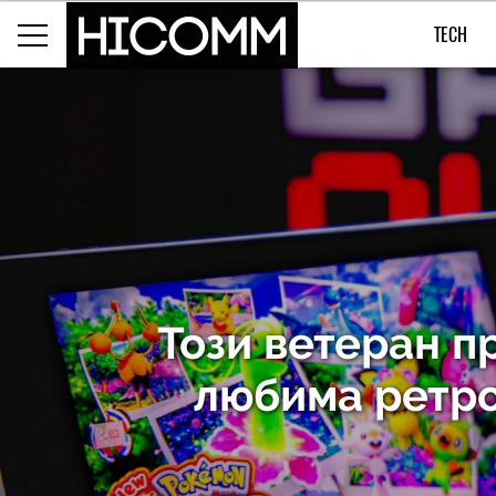
TECH
Този ветеран 
любима ретро 