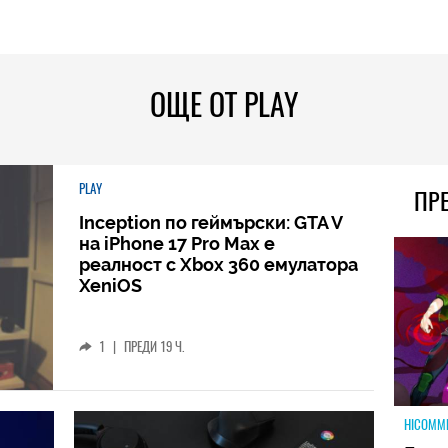
ОЩЕ ОТ PLAY
PLAY
ПР
Inception по геймърски: GTA V
на iPhone 17 Pro Max е
реалност с Xbox 360 емулатора
XeniOS
1
|
ПРЕДИ 19 Ч.
HICOMM