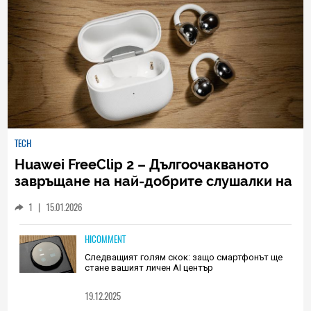
TECH
Huawei FreeClip 2 – Дългоочакваното
завръщане на най-добрите слушалки на
Huawei (РЕВЮ)
1
|
15.01.2026
HICOMMENT
Следващият голям скок: защо смартфонът ще
стане вашият личен AI център
19.12.2025