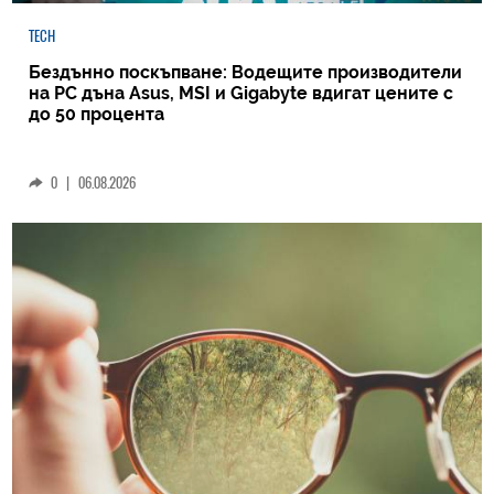
TECH
Бездънно поскъпване: Водещите производители
на РС дъна Asus, MSI и Gigabyte вдигат цените с
до 50 процента
0
|
06.08.2026