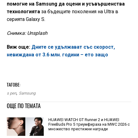
помогне на Samsung да оцени и усъвършенства
технологията
за бъдещите поколения на Ultra в
серията Galaxy S.
Снимка: Unsplash
Виж още:
Дните се удължават със скорост,
невиждана от 3.6 млн. години – ето защо
ТАГОВЕ:
s pen
,
Samsung
ОЩЕ ПО ТЕМАТА
HUAWEI WATCH GT Runner 2 и HUAWEI
FreeBuds Pro 5 триумфираха на MWC 2026 с
множество престижни награди