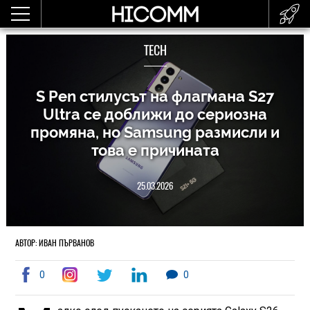
TECH
S Pen стилусът на флагмана S27
Ultra се доближи до сериозна
промяна, но Samsung размисли и
това е причината
25.03.2026
АВТОР: ИВАН ПЪРВАНОВ
0
0