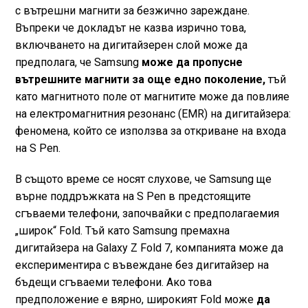
с вътрешни магнити за безжично зареждане.
Въпреки че докладът не казва изрично това,
включването на дигитайзерен слой може да
предполага, че Samsung
може да пропусне
вътрешните магнити за още едно поколение,
тъй
като магнитното поле от магнитите може да повлияе
на електромагнитния резонанс (EMR) на дигитайзера:
феномена, който се използва за откриване на входа
на S Pen.
В същото време се носят слухове, че Samsung ще
върне поддръжката на S Pen в предстоящите
сгъваеми телефони, започвайки с предполагаемия
„широк“ Fold. Тъй като Samsung премахна
дигитайзера на Galaxy Z Fold 7, компанията може да
експериментира с въвеждане без дигитайзер на
бъдещи сгъваеми телефони. Ако това
предположение е вярно, широкият Fold може
да