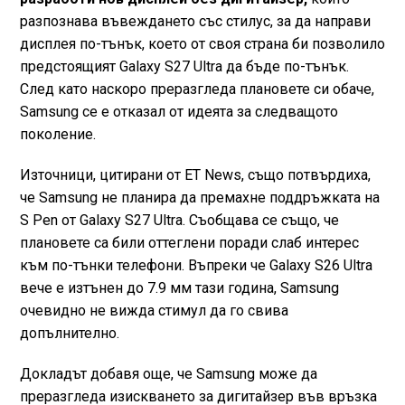
разпознава въвеждането със стилус, за да направи
дисплея по-тънък, което от своя страна би позволило
предстоящият Galaxy S27 Ultra да бъде по-тънък.
След като наскоро преразгледа плановете си обаче,
Samsung се е отказал от идеята за следващото
поколение.
Източници, цитирани от ET News, също потвърдиха,
че Samsung не планира да премахне поддръжката на
S Pen от Galaxy S27 Ultra. Съобщава се също, че
плановете са били оттеглени поради слаб интерес
към по-тънки телефони. Въпреки че Galaxy S26 Ultra
вече е изтънен до 7.9 мм тази година, Samsung
очевидно не вижда стимул да го свива
допълнително.
Докладът добавя още, че Samsung може да
преразгледа изискването за дигитайзер във връзка