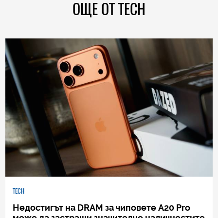
ОЩЕ ОТ TECH
TECH
Недостигът на DRAM за чиповете A20 Pro
може да застраши значително наличностите