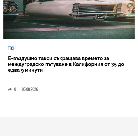
TECH
Е-въздушно такси съкращава времето за
междуградско пътуване в Калифорния от 35 до
едва 9 минути
0
|
05.08.2026