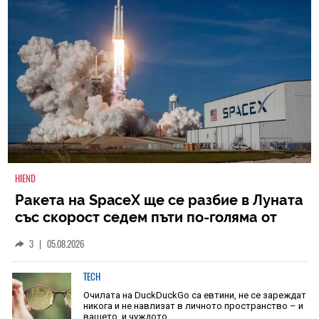
HIEND
Ракета на SpaceX ще се разбие в Луната
със скорост седем пъти по-голяма от
скоростта на звука
3
|
05.08.2026
TECH
Очилата на DuckDuckGo са евтини, не се зареждат
никога и не навлизат в личното пространство – и
вашето, и чуждото