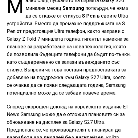
М
алко след пускането на серията Galaxy S26
миналия месец
Samsung
потвърди, че няма
да се откаже от стилуса
S Pen
в своите Ultra
устройства. Вместо да премахне поддръжката на S
Pen от предстоящия Ultra телефон, както направи с
Galaxy Z Fold 7 миналата година, гигантът намекна за
планове за разработване на нова технология, която
би позволила бъдещите телефони да бъдат по-тънки,
като същевременно се запази въвеждането със
стилус. Въпреки че това постави предпоставката за
добавяне на поддръжка към Galaxy S27 Ultra, което
се очаква да се появи следващата година, Samsung
потенциално може да се забави повече време.
Според скорошен доклад на корейското издание ET
News Samsung може да е отложил плановете си за
обновяване на дисплея за Galaxy S27 Ultra.
Предполага се, че производителят е планирал
да
разработи нов дисплей без дигитайзер,
който