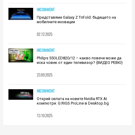
HICOMMENT
Представяме Galaxy Z TriFold: бъдещето на
мобилните иновации
02.12.2025
HICOMMENT
Philips 55OLED820/12 – какво повече може да
иска човек от един телевизор? (ВИДЕО РЕВЮ)
23.09.2025
HICOMMENT
Открий силата на новите Nvidia RTX AI
компютри: G:RIGS ProLine в Desktop.bg
13.10.2025