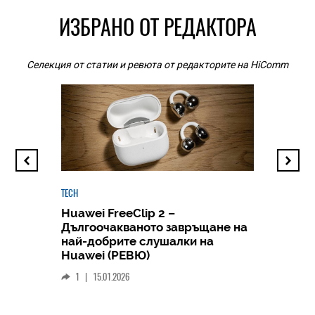
ИЗБРАНО ОТ РЕДАКТОРА
Селекция от статии и ревюта от редакторите на HiComm
TECH
Huawei FreeClip 2 –
Дългоочакваното завръщане на
HICOMME
най-добрите слушалки на
Следв
Huawei (РЕВЮ)
смар
1
|
15.01.2026
личен
0
|