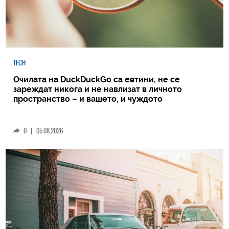
TECH
Очилата на DuckDuckGo са евтини, не се
зареждат никога и не навлизат в личното
пространство – и вашето, и чуждото
0
|
05.08.2026