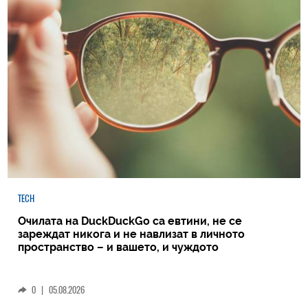
TECH
Очилата на DuckDuckGo са евтини, не се
зареждат никога и не навлизат в личното
пространство – и вашето, и чуждото
0
|
05.08.2026