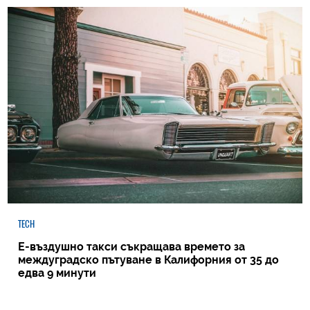
TECH
Е-въздушно такси съкращава времето за
междуградско пътуване в Калифорния от 35 до
едва 9 минути