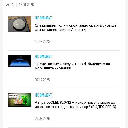
Huawei (РЕВЮ)
1
|
15.01.2026
HICOMMENT
Следващият голям скок: защо смартфонът ще
стане вашият личен AI център
19.12.2025
HICOMMENT
Представяме Galaxy Z TriFold: бъдещето на
мобилните иновации
02.12.2025
HICOMMENT
Philips 55OLED820/12 – какво повече може да
иска човек от един телевизор? (ВИДЕО РЕВЮ)
23.09.2025