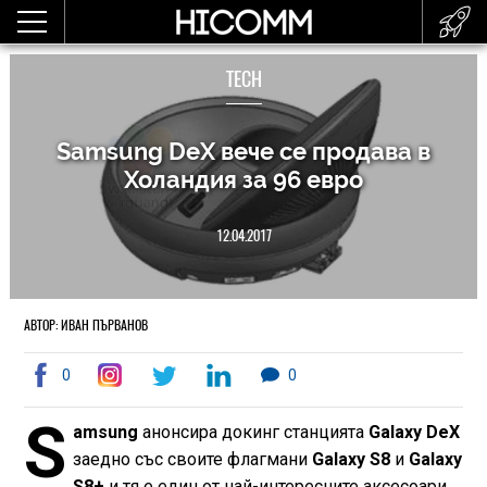
TECH
Samsung DeX вече се продава в
Холандия за 96 евро
12.04.2017
АВТОР: ИВАН ПЪРВАНОВ
0
0
S
amsung
анонсира докинг станцията
Galaxy DeX
заедно със своите флагмани
Galaxy S8
и
Galaxy
S8+
и тя е един от най-интересните аксесоари