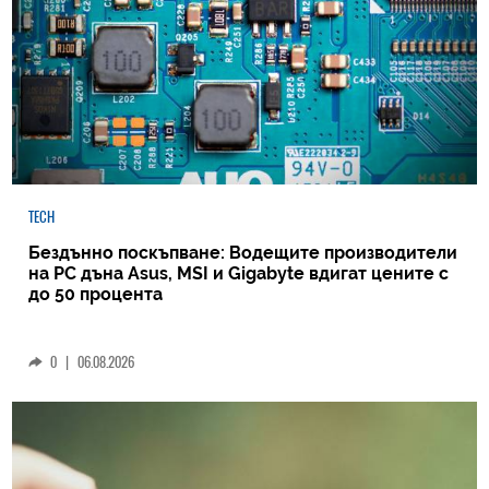
TECH
Бездънно поскъпване: Водещите производители
на РС дъна Asus, MSI и Gigabyte вдигат цените с
до 50 процента
0
|
06.08.2026