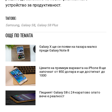
устройство за продуктивност.
ТАГОВЕ:
Samsung
,
Galaxy S8
,
Galaxy S8 Plus
ОЩЕ ПО ТЕМАТА
Galaxy X ще се появи на пазара малко
преди Galaxy Note 8
Цените на премиум варианта на iPhone 8 ще
започнат от 850 долара и ще достигнат до
1000
Пищният Galaxy S8 с 24-каратово злато
вече е реалност