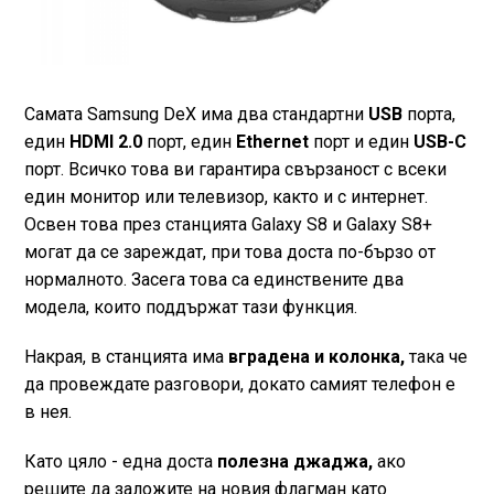
Самата Samsung DeX има два стандартни
USB
порта,
един
HDMI 2.0
порт, един
Ethernet
порт и един
USB-C
порт. Всичко това ви гарантира свързаност с всеки
един монитор или телевизор, както и с интернет.
Освен това през станцията Galaxy S8 и Galaxy S8+
могат да се зареждат, при това доста по-бързо от
нормалното. Засега това са единствените два
модела, които поддържат тази функция.
Накрая, в станцията има
вградена и колонка,
така че
да провеждате разговори, докато самият телефон е
в нея.
Като цяло - една доста
полезна джаджа,
ако
решите да заложите на новия флагман като