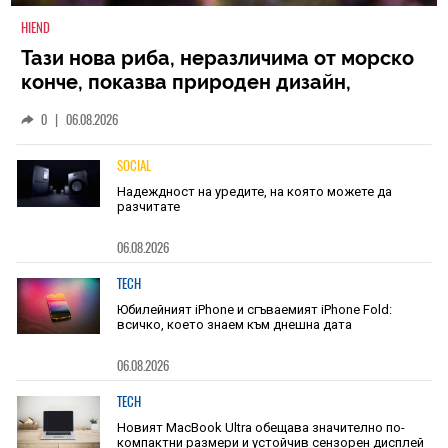
HIEND
Тази нова риба, неразличима от морско
конче, показва природен дизайн,
основан на уникалност и заемки
0
|
06.08.2026
SOCIAL
Надеждност на уредите, на която можете да
разчитате
06.08.2026
TECH
Юбилейният iPhone и сгъваемият iPhone Fold:
всичко, което знаем към днешна дата
06.08.2026
TECH
Новият MacBook Ultra обещава значително по-
компактни размери и устойчив сензорен дисплей