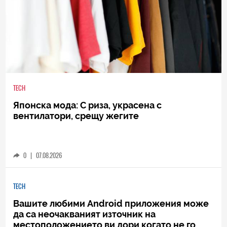
TECH
Японска мода: С риза, украсена с
вентилатори, срещу жегите
0
|
07.08.2026
TECH
Вашите любими Android приложения може
да са неочакваният източник на
местоположението ви дори когато не го