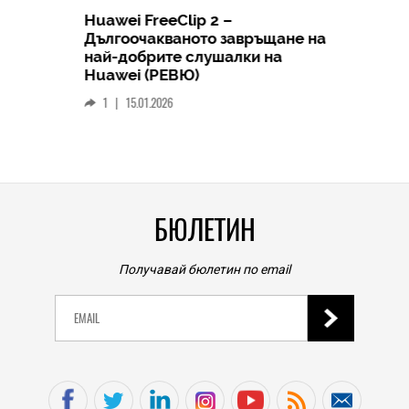
Huawei FreeClip 2 –
Дългоочакваното завръщане на
HICOMME
най-добрите слушалки на
Следв
Huawei (РЕВЮ)
смар
1
|
15.01.2026
личен
0
|
БЮЛЕТИН
Получавай бюлетин по email