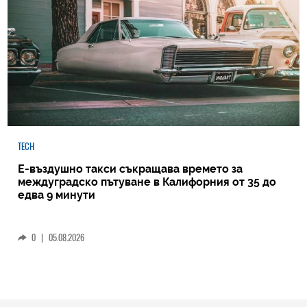
TECH
Е-въздушно такси съкращава времето за
междуградско пътуване в Калифорния от 35 до
едва 9 минути
0
|
05.08.2026