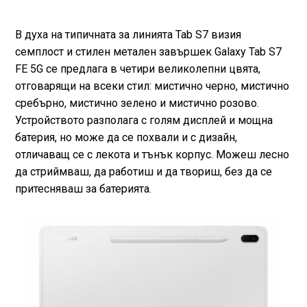
В духа на типичната за линията Tab S7 визия
семплост и стилен метален завършек Galaxy Tab S7
FE 5G се предлага в четири великолепни цвята,
отговарящи на всеки стил: мистично черно, мистично
сребърно, мистично зелено и мистично розово.
Устройството разполага с голям дисплей и мощна
батерия, но може да се похвали и с дизайн,
отличаващ се с лекота и тънък корпус. Можеш лесно
да стриймваш, да работиш и да твориш, без да се
притесняваш за батерията.