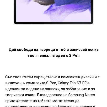
Дай свобода на твореца в теб и записвай всяка
твоя гениална идея с S Pen
Със своя голям екран, тънък и компактен дизайн и с
включен в комплекта S Pen, Galaxy Tab S7 FE е
идеален за водене на записки, за забавление и за
творчески изяви. Благодарение на Samsung Notes
притежателите на таблета могат лесно да
конвертират ръкописните си бележки на екрана в