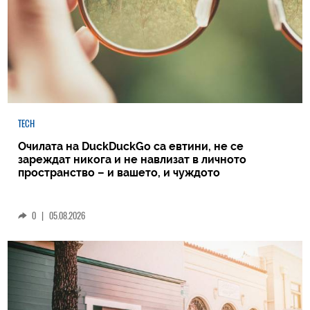
TECH
Очилата на DuckDuckGo са евтини, не се
зареждат никога и не навлизат в личното
пространство – и вашето, и чуждото
0
|
05.08.2026