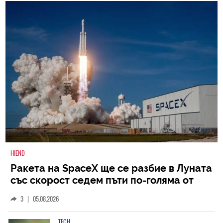
HIEND
Ракета на SpaceX ще се разбие в Луната
със скорост седем пъти по-голяма от
скоростта на звука
3
|
05.08.2026
TECH