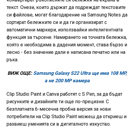
текст. Онези, които държат да подреждат текстовите
си файлове, могат благодарение на Samsung Notes да
сортират бележките си и да ги организират с
автоматични маркери, използвайки интелигентната
функция за търсене. Намирането на точната бележка,
която е необходима в дадения момент, става бързо и
лесно - без значение дали е написана печатно или на
ръка.
ВИЖ ОЩЕ:
Samsung Galaxy S22 Ultra ще има 108 MP,
а не 200 МР камера
Clip Studio Paint и Canva работят с S Pen, за да бъдат
рисунките и дизайните ти още по-прецизни. С
безплатната 6-месечна пробна версия за нови
потребители на Clip Studio Paint можеш да откриеш и
развиеш уменията си в дигиталното изкуство.