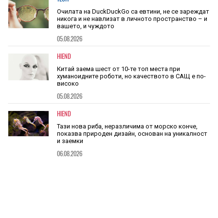
Очилата на DuckDuckGo са евтини, не се зареждат
никога и не навлизат в личното пространство – и
вашето, и чуждото
05.08.2026
HIEND
Китай заема шест от 10-те топ места при
хуманоидните роботи, но качеството в САЩ е по-
високо
05.08.2026
HIEND
Тази нова риба, неразличима от морско конче,
показва природен дизайн, основан на уникалност
и заемки
06.08.2026