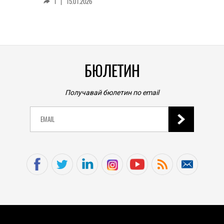
1
|
15.01.2026
личен
0
|
БЮЛЕТИН
Получавай бюлетин по email