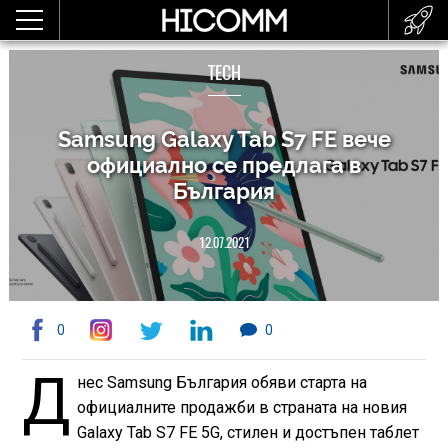
TECH
Samsung Galaxy Tab S7 FE вече
официално се предлага в
България
12.07.2021
0
0
Д
нес Samsung България обяви старта на
официалните продажби в страната на новия
Galaxy Tab S7 FE 5G, стилен и достъпен таблет