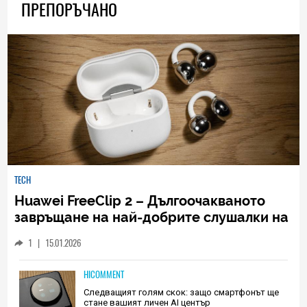
ПРЕПОРЪЧАНО
TECH
Huawei FreeClip 2 – Дългоочакваното
завръщане на най-добрите слушалки на
Huawei (РЕВЮ)
1
|
15.01.2026
HICOMMENT
Следващият голям скок: защо смартфонът ще
стане вашият личен AI център