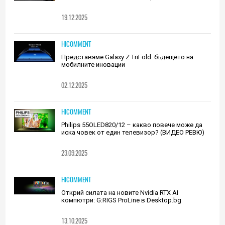
19.12.2025
HICOMMENT
Представяме Galaxy Z TriFold: бъдещето на
мобилните иновации
02.12.2025
HICOMMENT
Philips 55OLED820/12 – какво повече може да
иска човек от един телевизор? (ВИДЕО РЕВЮ)
23.09.2025
HICOMMENT
Открий силата на новите Nvidia RTX AI
компютри: G:RIGS ProLine в Desktop.bg
13.10.2025