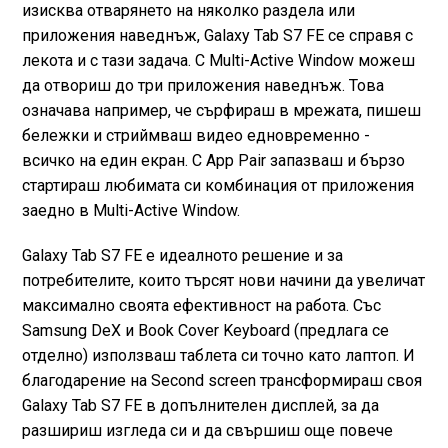
изисква отварянето на няколко раздела или
приложения наведнъж, Galaxy Tab S7 FE се справя с
лекота и с тази задача. С Multi-Active Window можеш
да отвориш до три приложения наведнъж. Това
означава например, че сърфираш в мрежата, пишеш
бележки и стриймваш видео едновременно -
всичко на един екран. С App Pair запазваш и бързо
стартираш любимата си комбинация от приложения
заедно в Multi-Active Window.
Galaxy Tab S7 FE е идеалното решение и за
потребителите, които търсят нови начини да увеличат
максимално своята ефективност на работа. Със
Samsung DeX и Book Cover Keyboard (предлага се
отделно) използваш таблета си точно като лаптоп. И
благодарение на Second screen трансформираш своя
Galaxy Tab S7 FE в допълнителен дисплей, за да
разшириш изгледа си и да свършиш още повече