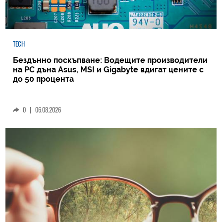
TECH
Бездънно поскъпване: Водещите производители
на РС дъна Asus, MSI и Gigabyte вдигат цените с
до 50 процента
0
|
06.08.2026