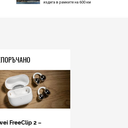
Този връх е почти 3 пъти по-
висок от Еверест, но не може
да го усетите, защото се
издига в рамките на 600 км
04.08.2026
TECH
Книгите, създадени от ИИ, вече
са 33 процента от новите
попълнения в класациите за
ЕПОРЪЧАНО
бестселъри, а приходите на
човешките автори намаляват
04.08.2026
HIEND
Метеорит, 200 пъти по-голям
от убиеца на динозаври, е
променил хода на еволюцията
на Земята
04.08.2026
ei FreeClip 2 –