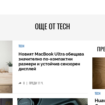
ОЩЕ ОТ TECH
TECH
ПР
Новият MacBook Ultra обещава
значително по-компактни
размери и устойчив сензорен
дисплей
0
|
ПРЕДИ 11 Ч.
TECH
Huaw