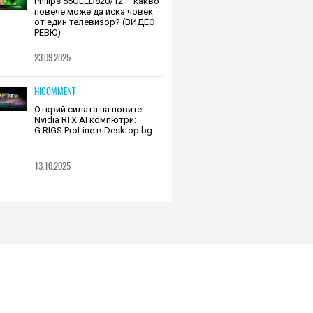
Philips 55OLED820/12 – какво
повече може да иска човек
от един телевизор? (ВИДЕО
РЕВЮ)
23.09.2025
HICOMMENT
Открий силата на новите
Nvidia RTX AI компютри:
G:RIGS ProLine в Desktop.bg
13.10.2025