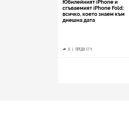
Юбилейният iPhone и
сгъваемият iPhone Fold:
всичко, което знаем към
днешна дата
0
|
ПРЕДИ 17 Ч.