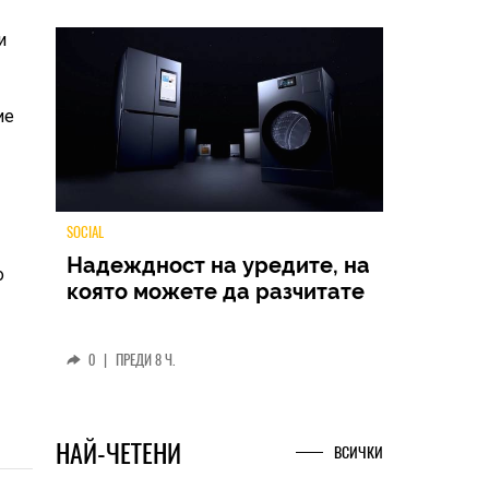
и
ие
о
TECH
Samsung Galaxy Z Fold8
Ultra – ново име, познато
представяне
0
|
04.08.2026