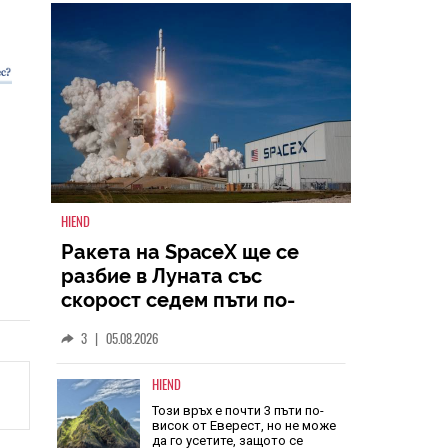
НАЙ-ЧЕТЕНИ
ВСИЧКИ
HIEND
Ракета на SpaceX ще се
разбие в Луната със
скорост седем пъти по-
голяма от скоростта на
3
|
05.08.2026
звука
HIEND