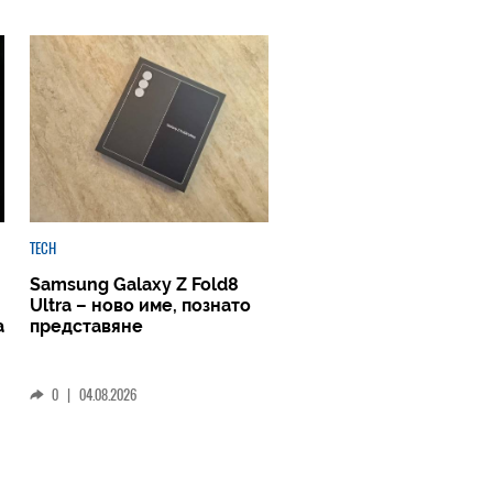
TECH
Samsung Galaxy Z Fold8
Ultra – ново име, познато
а
представяне
0
|
04.08.2026