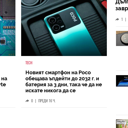
Дъл
зав
слу
1
|
TECH
Новият смартфон на Poco
 на
обещава ъпдейти до 2032 г. и
yte
батерия за 3 дни, така че да не
искате никога да се
разделите с него
0
|
ПРЕДИ 16 Ч.