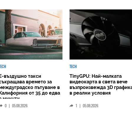
TECH
TECH
Е-въздушно такси
TinyGPU: Най-малката
съкращава времето за
видеокарта в света вече
междуградско пътуване в
възпроизвежда 3D график
Калифорния от 35 до едва
в реални условия
9 минути
0
|
05.08.2026
1
|
05.08.2026