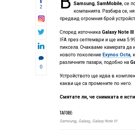
В
Samsung
,
SamMobile
, се 
2
компанията. Разбира се, н
предвид огромния брой устройст
Според източника
Galaxy Note III
IFA през септември и ще има 5.
пиксела. Очакваме камерата да 
новото поколение
Exynos Octa
,
различните пазари, подобно на
G
0
Устройството ще идва в комплек
какви ще са промените по него.
Смятате ли, че снимката е ист
ТАГОВЕ:
Samsung
,
Galaxy
,
Galaxy Note III