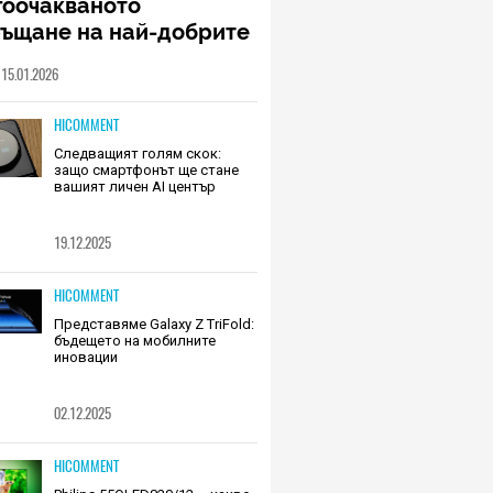
гоочакваното
ръщане на най-добрите
шалки на Huawei (РЕВЮ)
15.01.2026
HICOMMENT
Следващият голям скок:
защо смартфонът ще стане
вашият личен AI център
19.12.2025
HICOMMENT
Представяме Galaxy Z TriFold:
бъдещето на мобилните
иновации
02.12.2025
HICOMMENT