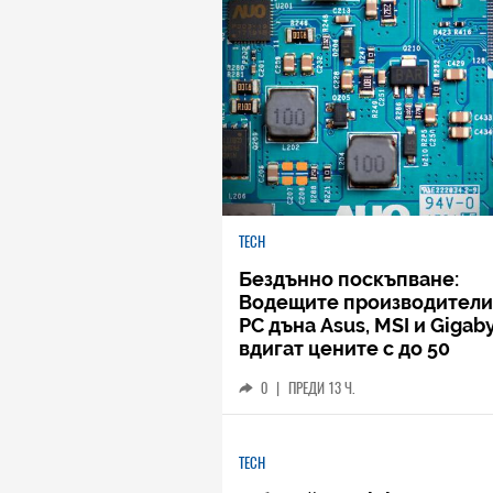
TECH
Бездънно поскъпване:
Водещите производители
РС дъна Asus, MSI и Gigab
вдигат цените с до 50
процента
0
|
ПРЕДИ 13 Ч.
TECH