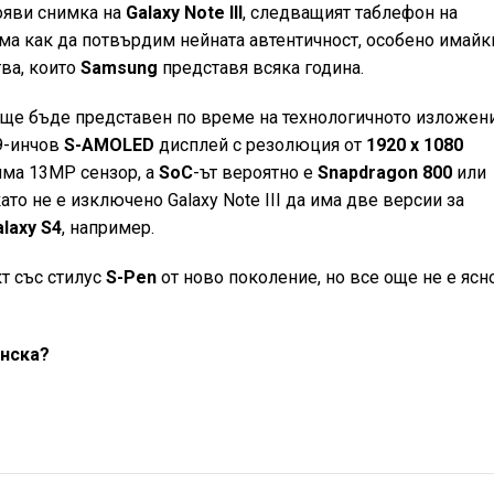
появи снимка на
Galaxy Note III
, следващият таблефон на
яма как да потвърдим нейната автентичност, особено имайк
ва, които
Samsung
представя всяка година.
ще бъде представен по време на технологичното изложен
99-инчов
S-AMOLED
дисплей с резолюция от
1920 х 1080
има 13MP сензор, а
SoC
-ът вероятно е
Snapdragon 800
или
 като не е изключено Galaxy Note III да има две версии за
alaxy S4
, например.
т със стилус
S-Pen
от ново поколение, но все още не е ясн
инска?