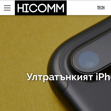
TECH
Ултратънкият iPh