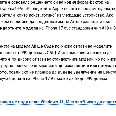
ията е основала решението си на новия форм-фактор на
бъде най-Pro iPhone, който Apple някога е произвеждала, н
ебители, които искат „готино“ изглеждащо устройство. Ако
ожем спокойно да предположим, че Air ще разполага със
андартните модели
на iPhone 17 със стандартен чип A19 и 
ената на модела Air ще бъде по-ниска от тази на моделите
започват от 999 долара в САЩ. Ако компанията планира да
която е по-висока от тази на стандартните модели, но по-ниск
 предположим, че компанията ще иска
повече или по-малк
ото,
освен ако не планира да въведе увеличение на цената
случай цената на iPhone 17 Air може да бъде 999 долара.
ално не поддържа Windows 11, Microsoft иска да спрет