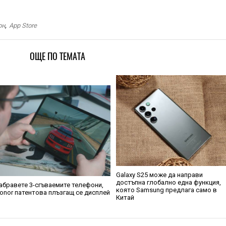
он
,
App Store
ОЩЕ ПО ТЕМАТА
Galaxy S25 може да направи
достъпна глобално една функция,
абравете 3-сгъваемите телефони,
която Samsung предлага само в
onor патентова плъзгащ се дисплей
Китай