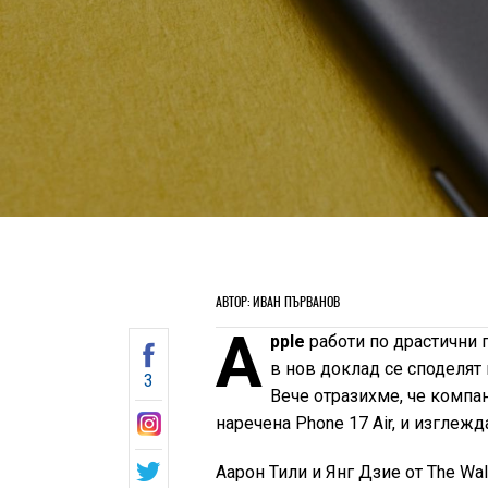
АВТОР: ИВАН ПЪРВАНОВ
A
pple
работи по драстични 
в нов доклад се споделят 
3
Вече отразихме, че компан
наречена Phone 17 Air, и изглежд
Аарон Тили и Янг Дзие от The Wall