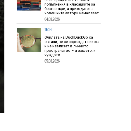
TECH
Книгите, създадени от ИИ, вече
са 33 процента от новите
попълнения в класациите за
бестселъри, а приходите на
човешките автори намаляват
04.08.2026
TECH
Очилата на DuckDuckGo са
евтини, не се зареждат никога
и не навлизат в личното
пространство – и вашето, и
чуждото
05.08.2026