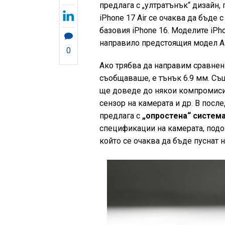
предлага с „ултратънък“ дизайн,
iPhone 17 Air се очаква да бъде 
базовия iPhone 16. Моделите iPhon
направило предстоящия модел A
0
Ако трябва да направим сравнение
съобщаваше, е тънък 6.9 мм. Също
ще доведе до някои компромиси,
сензор на камерата и др. В после
предлага с
„опростена“ система
спецификации на камерата, подоз
който се очаква да бъде пуснат 