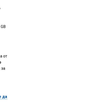
о
8 GB
а от
о
 за
е да