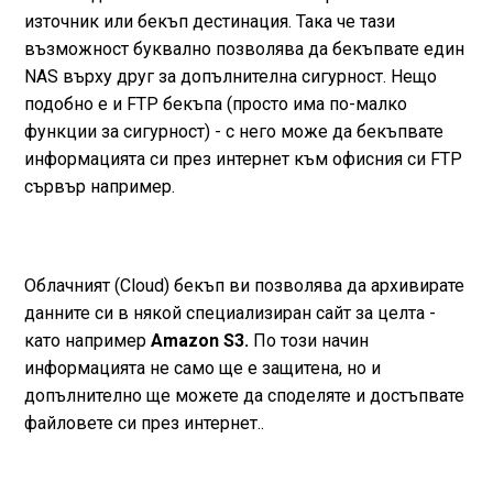
източник или бекъп дестинация. Така че тази
възможност буквално позволява да бекъпвате един
NAS върху друг за допълнителна сигурност. Нещо
подобно е и FTP бекъпа (просто има по-малко
функции за сигурност) - с него може да бекъпвате
информацията си през интернет към офисния си FTP
сървър например.
Облачният (Cloud) бекъп ви позволява да архивирате
данните си в някой специализиран сайт за целта -
като например
Amazon S3.
По този начин
информацията не само ще е защитена, но и
допълнително ще можете да споделяте и достъпвате
файловете си през интернет..