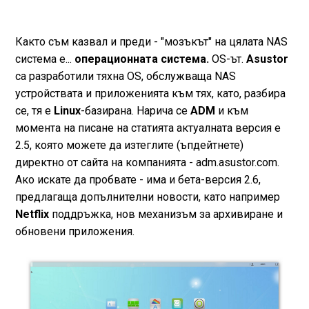
Както съм казвал и преди - "мозъкът" на цялата NAS
система е...
операционната система.
OS-ът.
Asustor
са разработили тяхна OS, обслужваща NAS
устройствата и приложенията към тях, като, разбира
се, тя е
Linux
-базирана. Нарича се
ADM
и към
момента на писане на статията актуалната версия е
2.5, която можете да изтеглите (ъпдейтнете)
директно от сайта на компанията - adm.asustor.com.
Ако искате да пробвате - има и бета-версия 2.6,
предлагаща допълнителни новости, като например
Netflix
поддръжка, нов механизъм за архивиране и
обновени приложения.