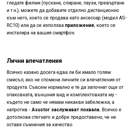
гледате филми (пускане, спиране, паузи, превъртане
и т.н.), можете да добавите отделно дистанционно
към него, което се продава като аксесоар (модел AS-
RC10) или да се използва
приложение
, което се
инсталира на вашия смартфон.
Лични впечатления
Всичко казано досега едва ли би имало голям
смисъл, ако не спомена личните си впечатления от
продукта. Съвсем нормално е те да започнат още от
опаковката, външния вид и комплектовката му -
където не само че нямам никакви забележки, а
напротив -
Asustor заслужават похвала.
Всичко е
дотолкова стегнато и добре предоставено, че не
оставя съмнения за качество.