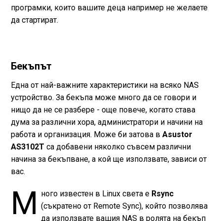
програмки, които вашите деца например не желаете
да стартират.
Бекъпът
Една от най-важните характеристики на всяко NAS
устройство. За бекъпа може много да се говори и
нищо да не се разбере - още повече, когато става
дума за различни хора, администратори и начини на
работа и организация. Може би затова в
Asustor
AS3102T
са добавени няколко съвсем различни
начина за бекъпване, а кой ще използвате, зависи от
вас.
М
ного известен в Linux света е
Rsync
(съкратено от Remote Sync), който позволява
да използвате вашия NAS в ролята на бекъп