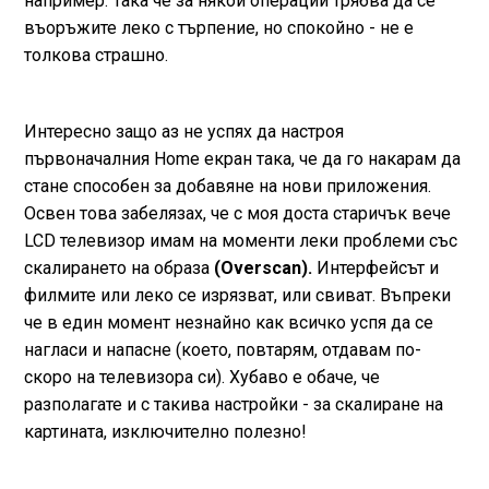
например. Така че за някои операции трябва да се
въоръжите леко с търпение, но спокойно - не е
толкова страшно.
Интересно защо аз не успях да настроя
първоначалния Home екран така, че да го накарам да
стане способен за добавяне на нови приложения.
Освен това забелязах, че с моя доста старичък вече
LCD телевизор имам на моменти леки проблеми със
скалирането на образа
(Оverscan).
Интерфейсът и
филмите или леко се изрязват, или свиват. Въпреки
че в един момент незнайно как всичко успя да се
нагласи и напасне (което, повтарям, отдавам по-
скоро на телевизора си). Хубаво е обаче, че
разполагате и с такива настройки - за скалиране на
картината, изключително полезно!