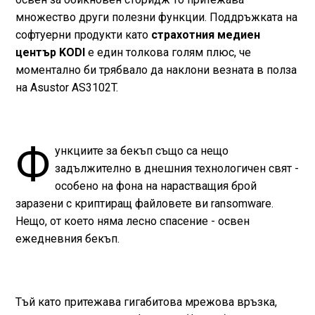
множество други полезни функции. Поддръжката на
софтуерни продукти като
страхотния медиен
център KODI
е един толкова голям плюс, че
моментално би трябвало да наклони везната в полза
на Asustor AS3102T.
Ф
ункциите за бекъп също са нещо
задължително в днешния технологичен свят -
особено на фона на нарастващия брой
заразени с криптиращ файловете ви ransomware.
Нещо, от което няма лесно спасение - освен
ежедневния бекъп.
Тъй като притежава гигабитова мрежова връзка,