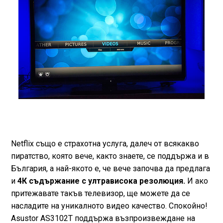
Netflix също е страхотна услуга, далеч от всякакво
пиратство, която вече, както знаете, се поддържа и в
България, а най-якото е, че вече започва да предлага
и
4К съдържание с ултрависока резолюция.
И ако
притежавате такъв телевизор, ще можете да се
насладите на уникалното видео качество. Спокойно!
Asustor AS3102T поддържа възпроизвеждане на