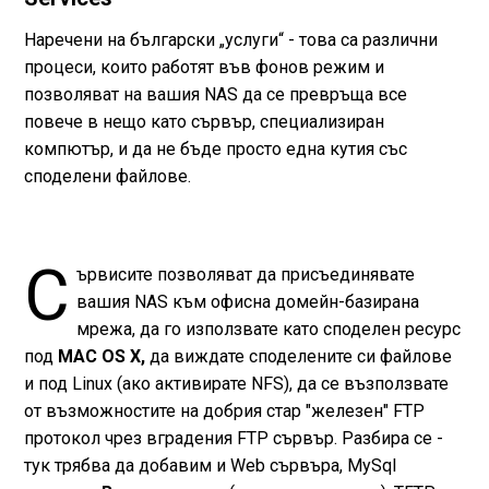
Наречени на български „услуги“ - това са различни
процеси, които работят във фонов режим и
позволяват на вашия NAS да се превръща все
повече в нещо като сървър, специализиран
компютър, и да не бъде просто една кутия със
споделени файлове.
С
ървисите позволяват да присъединявате
вашия NAS към офисна домейн-базирана
мрежа, да го използвате като споделен ресурс
под
MAC OS X,
да виждате споделените си файлове
и под Linux (ако активирате NFS), да се възползвате
от възможностите на добрия стар "железен" FTP
протокол чрез вградения FTP сървър. Разбира се -
тук трябва да добавим и Web сървъра, MySql