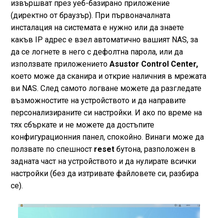
извършват през уеб-базирано приложение
(директно от браузър). При първоначалната
инсталация на системата е нужно или да знаете
какъв IP адрес е взел автоматично вашият NAS, за
да се логнете в него с дефолтна парола, или да
използвате приложението
Asustor Control Center,
което може да сканира и открие наличния в мрежата
ви NAS. След самото логване можете да разгледате
възможностите на устройството и да направите
персонализираните си настройки. И ако по време на
тях сбъркате и не можете да достъпите
конфигурационния панел, спокойно. Винаги може да
ползвате по спешност
reset
бутона, разположен в
задната част на устройството и да нулирате всички
настройки (без да изтривате файловете си, разбира
се).