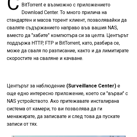
С
BitTorrent е възможно с приложението
Download Center. То много прилича на
стандартен и масов торент клиент, позволявайки да
сваляте съдържанието направо във вашия NAS,
вместо да "хабите" компютъра си за целта. Центърът
поддържа HTTP, FTP и BitTorrent, като, разбира се,
може да сваля по разписание, както и да лимитирате
скоростите на сваляне и качване.
Центърът за наблюдение
(Surveillance Center)
е
още едно интересно приложение, което си "върви" с
NAS устройството. Ако притежавате инсталирана
система от камери, то ви позволява да ги
менажирате, да записвате и след това да пускате
записи от тях.