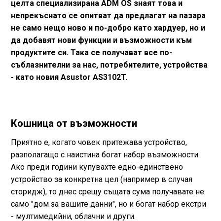
целта специализирана ADM OS знаят това и
непрекъснато се опитват да предлагат на пазара
не само нещо ново и по-добро като хардуер, но и
да добавят нови функции и възможности към
продуктите си. Така се получават все по-
съблазнителни за нас, потребителите, устройства
- като новия Asustor AS3102T.
Кошница от възможности
Приятно е, когато човек притежава устройство,
разполагащо с наистина богат набор възможности.
Ако преди години купувахте едно-единствено
устройство за конкретна цел (например в случая
сторидж), то днес срещу същата сума получавате не
само "дом за вашите данни", но и богат набор екстри
- мултимедийни, облачни и други.