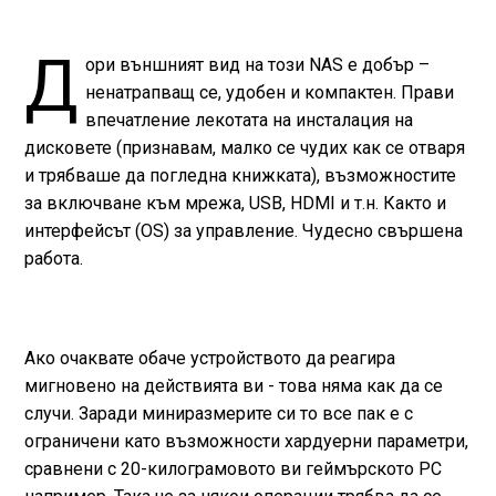
Д
ори външният вид на този NAS е добър –
ненатрапващ се, удобен и компактен. Прави
впечатление лекотата на инсталация на
дисковете (признавам, малко се чудих как се отваря
и трябваше да погледна книжката), възможностите
за включване към мрежа, USB, HDMI и т.н. Както и
интерфейсът (OS) за управление. Чудесно свършена
работа.
Ако очаквате обаче устройството да реагира
мигновено на действията ви - това няма как да се
случи. Заради миниразмерите си то все пак е с
ограничени като възможности хардуерни параметри,
сравнени с 20-килограмовото ви геймърското PC