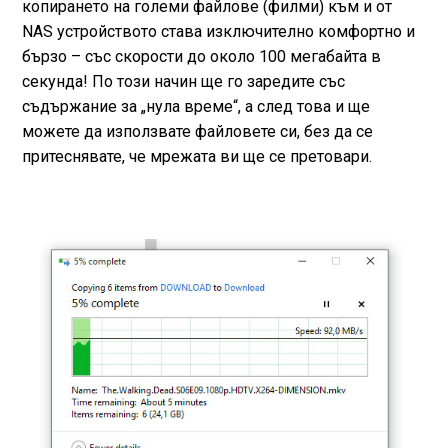
копирането на големи файлове (филми) към и от
NAS устройството става изключително комфортно и
бързо – със скорости до около 100 мегабайта в
секунда! По този начин ще го заредите със
съдържание за „нула време“, а след това и ще
можете да използвате файловете си, без да се
притеснявате, че мрежата ви ще се претовари.