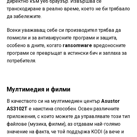
директно към уеб браузър. Извършва се
транскодиране в реално време, което не би трябвало
да забележите.
Всеки уважаващ себе си производител трябва да
помисли и за антивирусните програми и защита,
особено в дните, когато
ransomware
вредоносните
програми се превръщат в истински бич и заплаха за
потребителя.
Мултимедия и филми
В качеството си на мултимедиен център
Asustor
AS3102T
е наистина способен. Освен различните
приложения, с които можете да управлявате този тип
файлове (музика, филми), аз отдавам най-голямо
значение на факта, че той поддържа KODI (а вече и