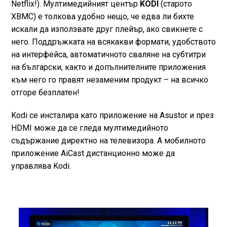
Netflix!). Мултимедийният център
KODI
(старото
XBMC) е толкова удобно нещо, че едва ли бихте
искали да използвате друг плейър, ако свикнете с
него. Поддръжката на всякакви формати, удобството
на интерфейса, автоматичното сваляне на субтитри
на български, както и допълнителните приложения
към него го правят незаменим продукт – на всичко
отгоре безплатен!
Kodi се инсталира като приложение на Asustor и през
HDMI може да се гледа мултимедийното
съдържание директно на телевизора. А мобилното
приложение AiCast дистанционно може да
управлява Kodi.