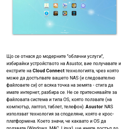
Що се отнася до модерните "облачни услуги",
избирайки устройството на Asustor, вие получавате и
екстрите на
Cloud Connect
технологията, чрез която
може да достъпвате вашето NAS (и следователно
файловете си) от всяка точка на земята - стига да
имате интернет, разбира се. Не се притеснявайте за
файловата система и типа OS, която ползвате (на
компютър, лаптоп, таблет, телефон).
Asustor
NAS
използват технология за споделяне, която е крос-
платформена. Което значи, че каквато и OS да
ползвате (Windows, MAC, Linux), ще имате достъп до