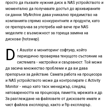
просто да пъхвате нужния диск в NAS устройството и
моментално да получавате достъп до архивираните
си данни. MyArchive дава уникално предимство на
компанията спрямо конкурентните и продукти, като
се препоръчва за употреба най-вече при NAS
моделите с възможност за гореща замяна на
дискове (hotswap).
D
r. Asustor е мониторинг софтуер, който
периодично проверява текущото състояние на
системата - настройки и свързаност. Той може
да засича множество проблеми и да ви дава
препоръки за действие. Самата работа на процесора
и NAS устройството може да контролирате с Activity
Monitor - нещо като таск мениджър, следящ
натовареността на процесора, паметта, мрежата и др.
За разглеждане на файловете от дисковете имате и
чист файлов експлорър, както и ftp експлорър..