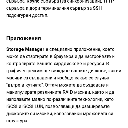
сървъра,
Rsync
сървъра (за синхронизации), TFTP
сървъра и дори терминалния сървър за
SSH
подсигурен достъп.
Приложения
Storage Manager
е специално приложение, което
може да стартирате в браузъра и да настройвате и
контролирате вашите харддискове и ресурси. В
графичен режим ще виждате вашите дискове, какви
масиви са създадени и изобщо какво се случва
"вътре в кутията". Оттам можете да създавате и
манипулирате различните RAID масиви, както и да
използвате малко по-различните технологии, като
iSCSI и iSCSI LUN, позволяващи да разширявате
дисковите си масиви, използвайки мрежовата си
структура.