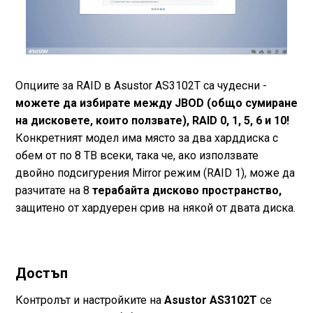
Опциите за RAID в Asustor AS3102T са чудесни -
можете да избирате между JBOD (общо сумиране
на дисковете, които ползвате), RAID 0, 1, 5, 6 и 10!
Конкретният модел има място за два харддиска с
обем от по 8 TB всеки, така че, ако използвате
двойно подсигурения Mirror режим (RAID 1), може да
разчитате на 8
терабайта дисково пространство,
защитено от хардуерен срив на някой от двата диска.
Достъп
Контролът и настройките на
Asustor AS3102T
се