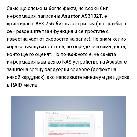
Само ще спомена бегло факта, че всеки бит
информация, записан в
Asustor AS3102T
, е
криптиран с AES 256-битов алгоритъм (ако, разбира
се - разрешите тази функция и се простите с
известна част от скоростта на запис). Не знам колко
хора се вълнуват от това, но определено има доста,
които ще го оценят. Но по-важното е, че самата
информация във всяко NAS устройство на Asustor е
защитена срещу хардуерни сривове (дефект на
някой харддиск), ако използвате минимум два диска
в
RAID
масив.