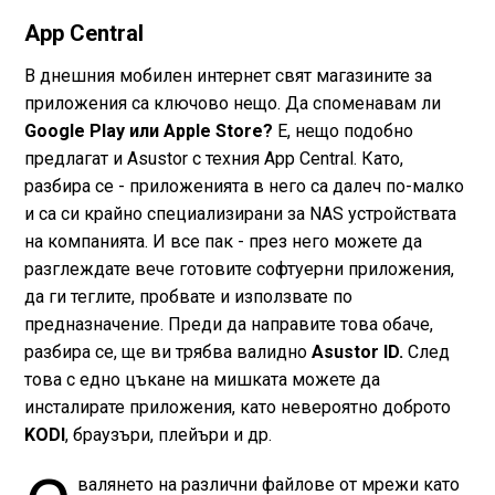
App Central
В днешния мобилен интернет свят магазините за
приложения са ключово нещо. Да споменавам ли
Google Play или Apple Store?
Е, нещо подобно
предлагат и Asustor с техния App Central. Като,
разбира се - приложенията в него са далеч по-малко
и са си крайно специализирани за NAS устройствата
на компанията. И все пак - през него можете да
разглеждате вече готовите софтуерни приложения,
да ги теглите, пробвате и използвате по
предназначение. Преди да направите това обаче,
разбира се, ще ви трябва валидно
Asustor ID.
След
това с едно цъкане на мишката можете да
инсталирате приложения, като невероятно доброто
KODI
, браузъри, плейъри и др.
валянето на различни файлове от мрежи като