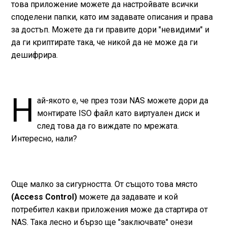
това приложение можете да настройвате всички
споделени папки, като им задавате описания и права
за достъп. Можете да ги правите дори "невидими" и
да ги криптирате така, че никой да не може да ги
дешифрира.
Н
ай-якото е, че през този NAS можете дори да
монтирате ISO файл като виртуален диск и
след това да го виждате по мрежата.
Интересно, нали?
Още малко за сигурността. От същото това място
(Access Control)
можете да задавате и кой
потребител какви приложения може да стартира от
NAS. Така лесно и бързо ще "заключвате" онези