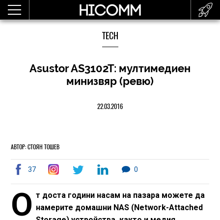
TECH
Asustor AS3102T: мултимедиен
минизвяр (ревю)
22.03.2016
АВТОР: СТОЯН ТОШЕВ
37
0
О
т доста години насам на пазара можете да
намерите домашни NAS (Network-Attached
Storage) устройства, както и медия