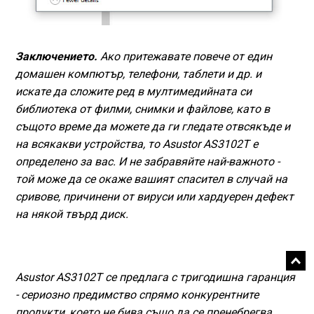
Заключението.
Ако притежавате повече от един
домашен компютър, телефони, таблети и др. и
искате да сложите ред в мултимедийната си
библиотека от филми, снимки и файлове, като в
същото време да можете да ги гледате отвсякъде и
на всякакви устройства, то Asustor AS3102T е
определено за вас. И не забравяйте най-важното -
той може да се окаже вашият спасител в случай на
сривове, причинени от вируси или хардуерен дефект
на някой твърд диск.
Asustor AS3102T се предлага с тригодишна гаранция
- сериозно предимство спрямо конкурентните
продукти, което не бива също да се пренебрегва.