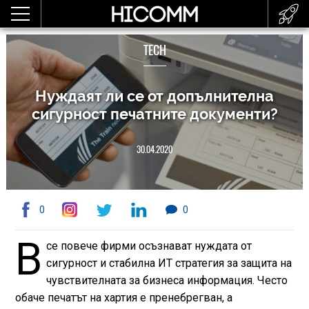
TECH
Нуждаят ли се от допълнителна
сигурност печатните документи?
30.04.2020
0
0
В
се повече фирми осъзнават нуждата от
сигурност и стабилна ИТ стратегия за защита на
чувствителната за бизнеса информация. Често
обаче печатът на хартия е пренебрегван, а