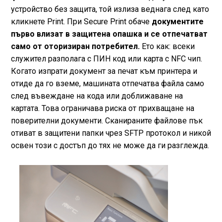
устройство без защита, той излиза веднага след като
кликнете Print. При Secure Print обаче
документите
първо влизат в защитена опашка и се отпечатват
само от оторизиран потребител.
Ето как: всеки
служител разполага с ПИН код или карта с NFC чип.
Когато изпрати документ за печат към принтера и
отиде да го вземе, машината отпечатва файла само
след въвеждане на кода или доближаване на
картата. Това ограничава риска от прихващане на
поверителни документи. Сканираните файлове пък
отиват в защитени папки чрез SFTP протокол и никой
освен този с достъп до тях не може да ги разглежда.