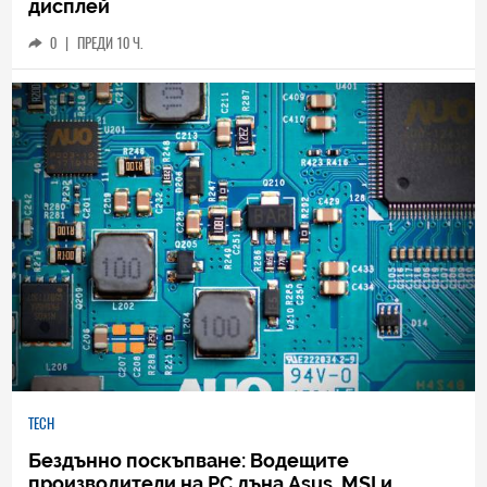
дисплей
0
|
ПРЕДИ 10 Ч.
TECH
Бездънно поскъпване: Водещите
производители на РС дъна Asus, MSI и