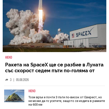
HIEND
Ракета на SpaceX ще се разбие в Луната
със скорост седем пъти по-голяма от
скоростта на звука
3
|
05.08.2026
HIEND
Този връх е почти 3 пъти по-висок от Еверест, но
не може да го усетите, защото се издига в рамките
на 600 км