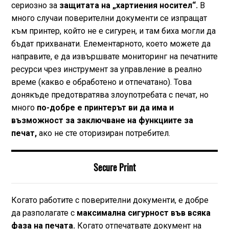
сериозно за
защитата на „хартиения носител“.
В
много случаи поверителни документи се изпращат
към принтер, който не е сигурен, и там биха могли да
бъдат прихванати. Елементарното, което можете да
направите, е да извършвате мониторинг на печатните
ресурси чрез инструмент за управление в реално
време (какво е обработено и отпечатано). Това
донякъде предотвратява злоупотребата с печат, но
много
по-добре е принтерът ви да има и
възможност за заключване на функциите за
печат,
ако не сте оторизиран потребител.
Secure Print
Когато работите с поверителни документи, е добре
да разполагате с
максимална сигурност във всяка
фаза на печата.
Когато отпечатвате документ на