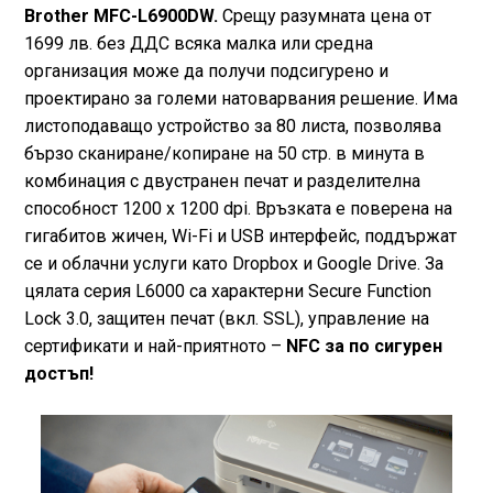
Brother MFC-L6900DW.
Срещу разумната цена от
1699 лв. без ДДС всяка малка или средна
организация може да получи подсигурено и
проектирано за големи натоварвания решение. Има
листоподаващо устройство за 80 листа, позволява
бързо сканиране/копиране на 50 стр. в минута в
комбинация с двустранен печат и разделителна
способност 1200 x 1200 dpi. Връзката е поверена на
гигабитов жичен, Wi-Fi и USB интерфейс, поддържат
се и облачни услуги като Dropbox и Google Drive. За
цялата серия L6000 са характерни Secure Function
Lock 3.0, защитен печат (вкл. SSL), управление на
сертификати и най-приятното –
NFC за по сигурен
достъп!