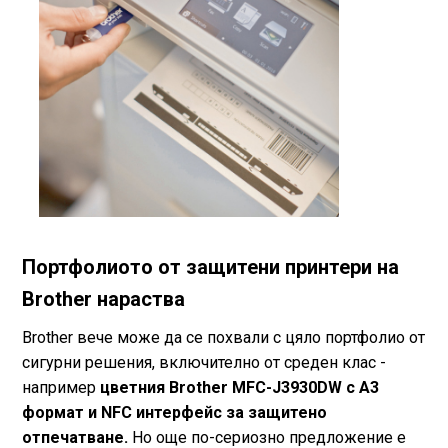
Портфолиото от защитени принтери на
Brother нараства
Brother вече може да се похвали с цяло портфолио от
сигурни решения, включително от среден клас -
например
цветния Brother MFC-J3930DW с А3
формат и NFC интерфейс за защитено
отпечатване.
Но още по-сериозно предложение е