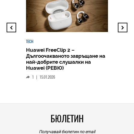
TECH
Huawei FreeClip 2 –
Дългоочакваното завръщане на
HICOMME
най-добрите слушалки на
Следв
Huawei (РЕВЮ)
смар
1
|
15.01.2026
личен
0
|
БЮЛЕТИН
Получавай бюлетин по email