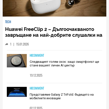
TECH
Huawei FreeClip 2 – Дългоочакваното
завръщане на най-добрите слушалки на
Huawei (РЕВЮ)
1
|
15.01.2026
HICOMMENT
Следващият голям скок: защо смартфонът ще
стане вашият личен AI център
19.12.2025
HICOMMENT
Представяме Galaxy Z TriFold: бъдещето на
мобилните иновации
02.12.2025