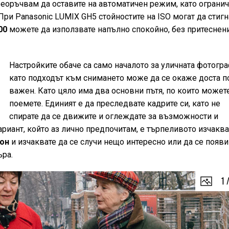
еоръчвам да оставите на автоматичен режим, като огранич
ри Panasonic LUMIX GH5 стойностите на ISO могат да стигн
00
можете да използвате напълно спокойно, без притеснен
Настройките обаче са само началото за уличната фотогра
като подходът към снимането може да се окаже доста п
важен. Като цяло има два основни пътя, по които может
поемете. Единият е да преследвате кадрите си, като не
спирате да се движите и оглеждате за възможности и
риант, който аз лично предпочитам, е търпеливото изчаква
он
и изчаквате да се случи нещо интересно или да се появи
ъра.
1