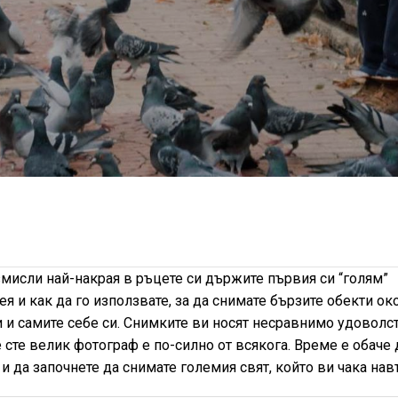
змисли най-накрая в ръцете си държите първия си “голям”
ея и как да го използвате, за да снимате бързите обекти ок
ри и самите себе си. Снимките ви носят несравнимо удоволс
 сте велик фотограф е по-силно от всякога. Време е обаче 
и да започнете да снимате големия свят, който ви чака нав