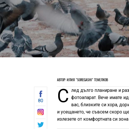
АВТОР: ИЛИЯ "SOREGASHI" ТЕМЕЛКОВ
С
лед дълго планиране и ра
фотоапарат. Вече имате ид
80
вас, близките си хора, до
и усещането, че съвсем скоро ще
излезете от комфортната си зона 