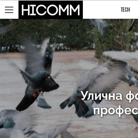
TECH
Улична ф
профес