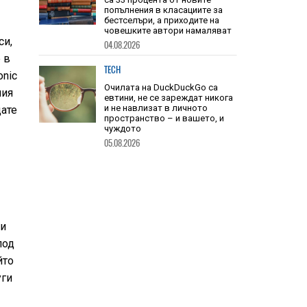
TECH
Книгите, създадени от ИИ, вече
са 33 процента от новите
си,
попълнения в класациите за
 в
бестселъри, а приходите на
човешките автори намаляват
onic
04.08.2026
ния
TECH
дате
Очилата на DuckDuckGo са
евтини, не се зареждат никога
и не навлизат в личното
пространство – и вашето, и
чуждото
05.08.2026
ии
под
йто
уги