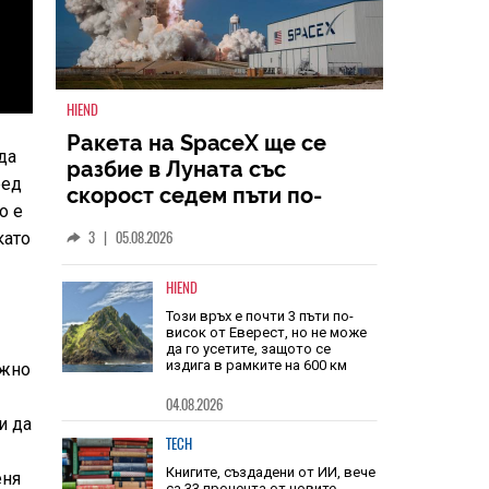
да
HIEND
ред
Ракета на SpaceX ще се
о е
разбие в Луната със
като
скорост седем пъти по-
голяма от скоростта на
3
|
05.08.2026
звука
HIEND
ожно
Този връх е почти 3 пъти по-
висок от Еверест, но не може
да го усетите, защото се
и да
издига в рамките на 600 км
04.08.2026
еня