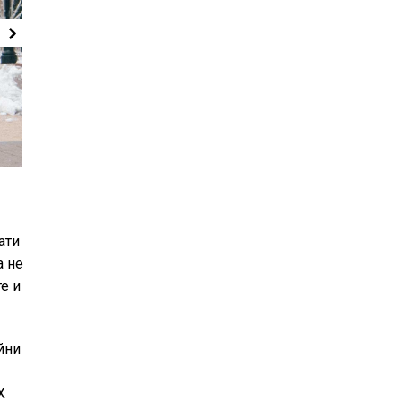
ати
а не
е и
йни
X