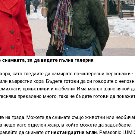
 снимката, за да видите пълна галерия
 хора, като гледайте да намирате по-интересни персонажи -
или възрастни хора. Бъдете готови да си говорите с непозн
усмихнати, приветливи и любезни. Има малък шанс някой д
итеснява прекалено много, така че бъдете готови да покажет
ите на града. Можете да снимате също животни или необича
а нещо като отделен жанр, в който можете да задълбаете.
бравяйте да снимате от
нестандартни ъгли.
Panasonic LUMI