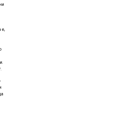
ни
 е,
о
и.
.
о
и
да