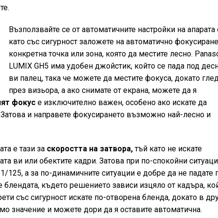
те.
Възползвайте се от автоматичните настройки на апарата 
като със сигурност заложете на автоматично фокусиране
конкретна точка или зона, която да местите лесно. Panas
LUMIX GH5 има удобен джойстик, който се пада под дес
ви палец, така че можете да местите фокуса, докато гле
през визьора, а ако снимате от екрана, можете да я
ият фокус
е изключително важен, особено ако искате да
 Затова и направете фокусирането възможно най-лесно и
ата е тази за
скоростта на затвора,
тъй като не искате
та ви или обектите кадри. Затова при по-спокойни ситуац
 1/125, а за по-динамичните ситуации е добре да не падате 
е блендата, където решението зависи изцяло от кадъра, ко
рети със сигурност искате по-отворена бленда, докато в др
мо значение и можете дори да я оставите автоматична.