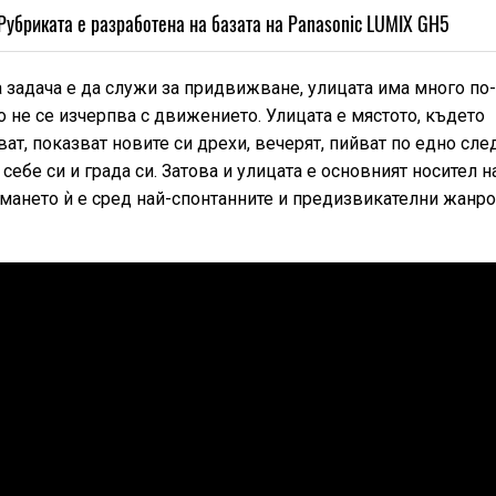
Рубриката е разработена на базата на Panasonic LUMIX GH5
на задача е да служи за придвижване, улицата има много по
о не се изчерпва с движението. Улицата е мястото, където
ват, показват новите си дрехи, вечерят, пийват по едно сле
себе си и града си. Затова и улицата е основният носител н
нимането ѝ е сред най-спонтанните и предизвикателни жанр