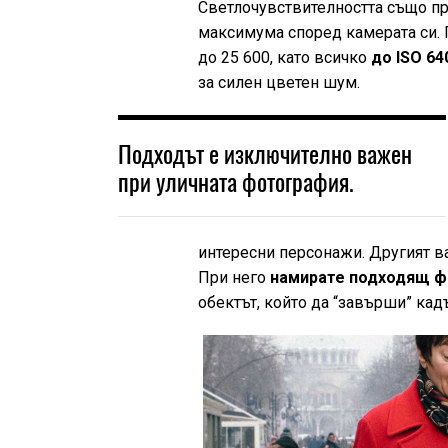
Светлочувствителността също пр
максимума според камерата си. П
до 25 600, като всичко
до ISO 64
за силен цветен шум.
Подходът е изключително важен
при уличната фотография.
интересни персонажи. Другият ва
При него
намирате подходящ ф
обектът, който да “завърши” кад