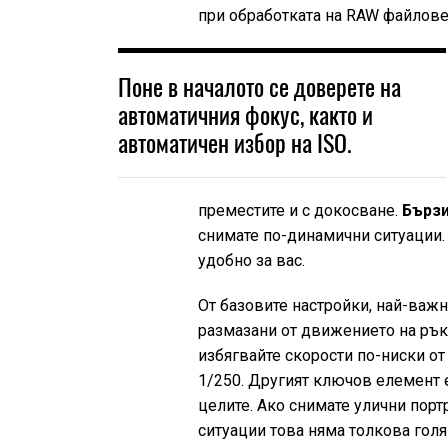
при обработката на RAW файлове
Поне в началото се доверете на
автоматичния фокус, както и
автоматичен избор на ISO.
преместите и с докосване.
Бърз
снимате по-динамични ситуации.
удобно за вас.
От базовите настройки, най-важн
размазани от движението на ръка
избягвайте скорости по-ниски от
1/250. Другият ключов елемент 
целите. Ако снимате улични порт
ситуации това няма толкова голя