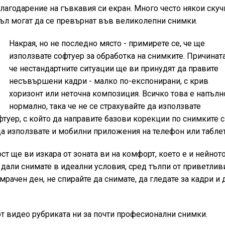
благодарение на гъвкавия си екран. Много често някои скуч
гъл могат да се превърнат във великолепни снимки.
Накрая, но не последно място - примирете се, че ще
използвате софтуер за обработка на снимките. Причината
че нестандартните ситуации ще ви принудят да правите
несъвършени кадри - малко по-експонирани, с крив
хоризонт или неточна композиция. Всичко това е напълн
нормално, така че не се страхувайте да използвате
фтуер, с който да направите базови корекции по снимките с
да използвате и мобилни приложения на телефон или таблет
ст ще ви изкара от зоната ви на комфорт, което е и нейнот
 дали снимате в идеални условия, сред тълпи от приветлив
мрачен ден, не спирайте да снимате, да гледате за кадри и 
т видео рубриката ни за почти професионални снимки.