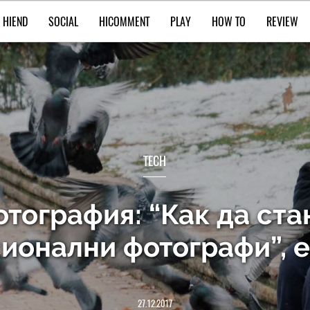
HIEND
SOCIAL
HICOMMENT
PLAY
HOW TO
REVIEW
TECH
отография: “Как да ста
ионални фотографи”, е
27.12.2017