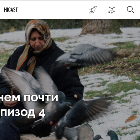
HICAST
нем почти
пизод 4