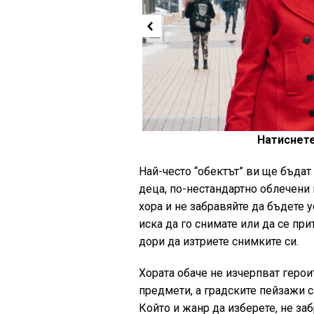
Натиснете
Най-често “обектът” ви ще бъдат
деца, по-нестандартно облечени 
хора и не забравяйте да бъдете 
иска да го снимате или да се пр
дори да изтриете снимките си.
Хората обаче не изчерпват геро
предмети, а градските пейзажи с
Който и жанр да изберете, не за