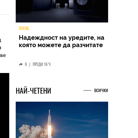
-
д
TECH
а
Samsung Galaxy Z Fold8
ове
Ultra – ново име, познато
представяне
0
|
04.08.2026
НАЙ-ЧЕТЕНИ
ВСИЧКИ