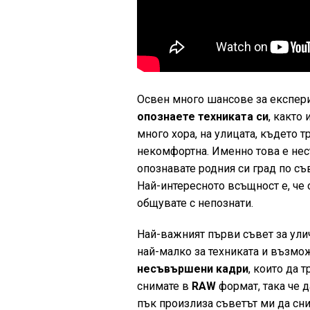
Освен много шансове за експери
опознаете техниката си
, както
много хора, на улицата, където т
некомфортна. Именно това е нест
опознавате родния си град по с
Най-интересното всъщност е, че 
общувате с непознати.
Най-важният първи съвет за ули
най-малко за техниката и възмож
несъвършени кадри
, които да 
снимате в
RAW
формат, така че д
пък произлиза съветът ми да сни