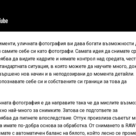
менти, уличната фотография ви дава богати възможности 
 и самите себе си като фотографи. Самата идея да снимате с
рябва да видите кадрите и нямате контрол над средата, чест
андартната ситуация, в която можете да научите много, до
ъвършено нов начин и в неподозирани до момента детайли.
опознавате себе си и собствените си граници за това да
чната фотография е да направите така че да мислите възм
но най-много за снимките. Затова се подгответе за
трябва да пипнете впоследствие. Оттук произлиза съветът м
а имате по-добра основа за обработка. От снимането в RAW
мате с автоматичен баланс на бялото, който лесно се пром