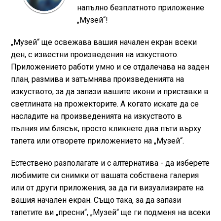
напълно безплатното приложение
„Музей“!
„Музей“ ще освежава вашия начален екран всеки
ден, с известни произведения на изкуството.
Приложението работи умно и се отдалечава на заден
план, размива и затъмнява произведенията на
изкуството, за да запази вашите икони и приставки в
светлината на прожекторите. А когато искате да се
насладите на произведенията на изкуството в
пълния им блясък, просто кликнете два пъти върху
тапета или отворете приложението на „Музей“.
Естествено разполагате и с алтернатива - да изберете
любимите си снимки от вашата собствена галерия
или от други приложения, за да ги визуализирате на
вашия начален екран. Също така, за да запази
тапетите ви „пресни“, „Музей“ ще ги подменя на всеки