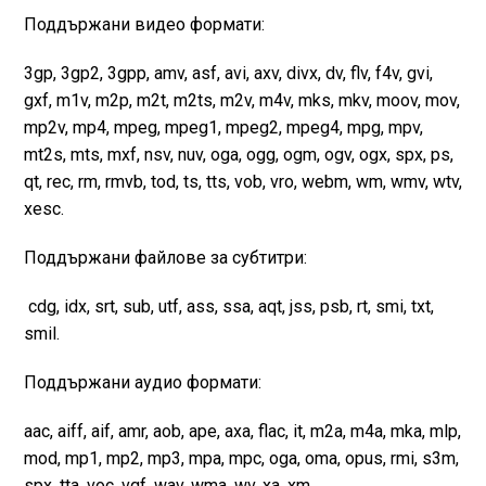
Поддържани видео формати:
3gp, 3gp2, 3gpp, amv, asf, avi, axv, divx, dv, flv, f4v, gvi,
gxf, m1v, m2p, m2t, m2ts, m2v, m4v, mks, mkv, moov, mov,
mp2v, mp4, mpeg, mpeg1, mpeg2, mpeg4, mpg, mpv,
mt2s, mts, mxf, nsv, nuv, oga, ogg, ogm, ogv, ogx, spx, ps,
qt, rec, rm, rmvb, tod, ts, tts, vob, vro, webm, wm, wmv, wtv,
xesc.
Поддържани файлове за субтитри:
cdg, idx, srt, sub, utf, ass, ssa, aqt, jss, psb, rt, smi, txt,
smil.
Поддържани аудио формати:
aac, aiff, aif, amr, aob, ape, axa, flac, it, m2a, m4a, mka, mlp,
mod, mp1, mp2, mp3, mpa, mpc, oga, oma, opus, rmi, s3m,
spx, tta, voc, vqf, wav, wma, wv, xa, xm.