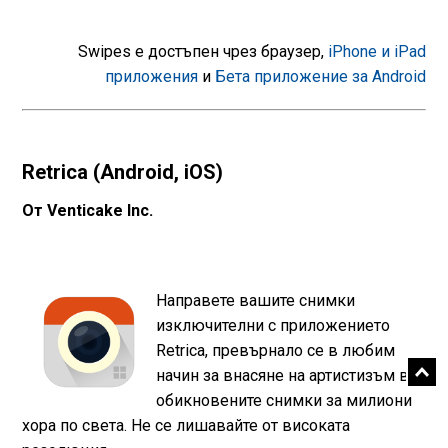
Swipes е достъпен чрез браузер,
iPhone и iPad
приложения
и
Бета приложение за Android
Retrica (Android, iOS)
От Venticake Inc.
Направете вашите снимки
изключителни с приложението
Retrica, превърнало се в любим
начин за внасяне на артистизъм в
обикновените снимки за милиони
хора по света. Не се лишавайте от високата