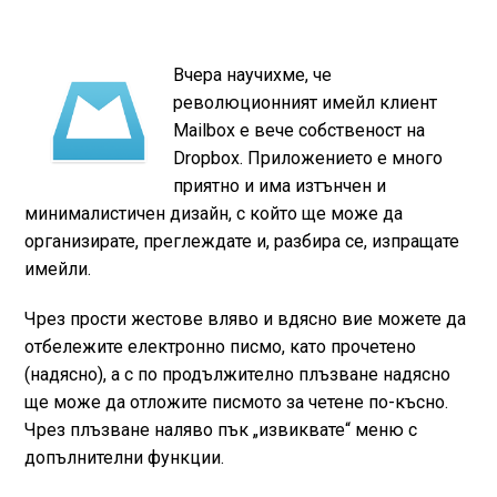
Вчера научихме, че
революционният имейл клиент
Mailbox е вече собственост на
Dropbox. Приложението е много
приятно и има изтънчен и
минималистичен дизайн, с който ще може да
организирате, преглеждате и, разбира се, изпращате
имейли.
Чрез прости жестове вляво и вдясно вие можете да
отбележите електронно писмо, като прочетено
(надясно), а с по продължително плъзване надясно
ще може да отложите писмото за четене по-късно.
Чрез плъзване наляво пък „извиквате“ меню с
допълнителни функции.