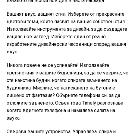
началото на всеки нов ден в чиста наслада.
Вашият вкус, вашият стил. Изберете от прекрасните
цветови теми, които пасват на вашия собствен стил.
Използвайте инструмента за дизайн, за да създадете
изцяло нов изглед. Изберете един от ръчно
изработените дизайнерски часовници според вашия
вкус.
Никога повече не се успивайте! Използвайте
препятствия с вашите будилници, за да се уверите, че
сте наистина будни, когато спирате звъненето на
будилника. Мислите, че натискането на бутони е
лишено от фантазия? Обърнете телефона си, за да
отложите звъненето. Освен това Timely разпознава
когато вдигнете телефона и намалява силата на
звука.
Свързва вашите устройства. Управлява, спира и