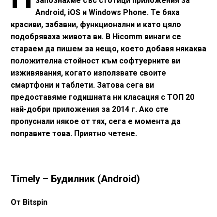
запознахме със стотици приложения за
Android, iOS и Windows Phone. Те бяха
красиви, забавни, функционални и като цяло
подобряваха живота ви. В Hicomm винаги се
стараем да пишем за нещо, което добавя някаква
положителна стойност към софтуерните ви
изживявания, когато използвате своите
смартфони и таблети. Затова сега ви
предоставяме годишната ни класация с ТОП 20
най-добри приложения за 2014 г. Ако сте
пропуснали някое от тях, сега е момента да
поправите това. Приятно четене.
Timely – Будилник (Android)
От Bitspin