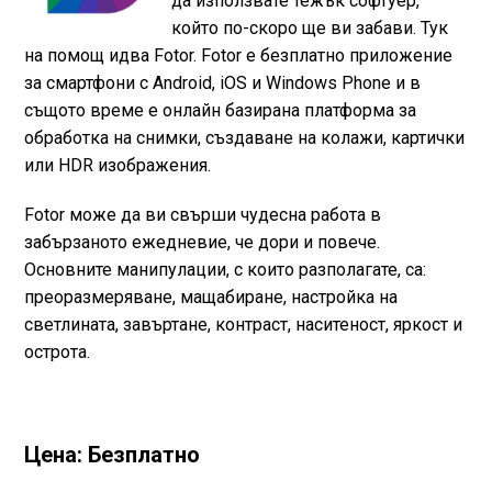
да използвате тежък софтуер,
който по-скоро ще ви забави. Тук
на помощ идва Fotor. Fotor е безплатно приложение
за смартфони с Android, iOS и Windows Phone и в
същото време е онлайн базирана платформа за
обработка на снимки, създаване на колажи, картички
или HDR изображения.
Fotor може да ви свърши чудесна работа в
забързаното ежедневие, че дори и повече.
Основните манипулации, с които разполагате, са:
преоразмеряване, мащабиране, настройка на
светлината, завъртане, контраст, наситеност, яркост и
острота.
Цена: Безплатно