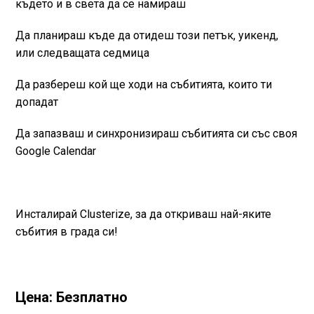
където и в света да се намираш
Да планираш къде да отидеш този петък, уикенд,
или следващата седмица
Да разбереш кой ще ходи на събитията, които ти
допадат
Да запазваш и синхронизираш събитията си със своя
Google Calendar
Инсталирай Clusterize, за да откриваш най-яките
събития в града си!
Цена: Безплатно