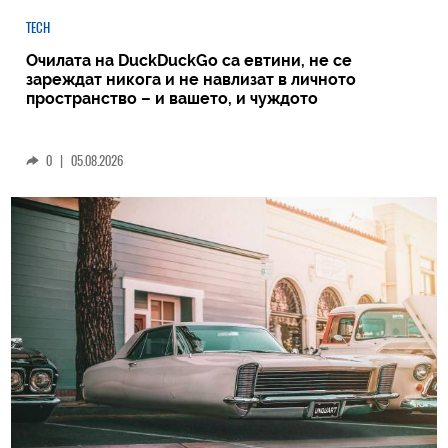
TECH
Очилата на DuckDuckGo са евтини, не се
зареждат никога и не навлизат в личното
пространство – и вашето, и чуждото
0
|
05.08.2026