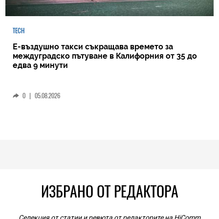
TECH
Е-въздушно такси съкращава времето за
междуградско пътуване в Калифорния от 35 до
едва 9 минути
0
|
05.08.2026
ИЗБРАНО ОТ РЕДАКТОРА
Селекция от статии и ревюта от редакторите на HiComm