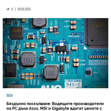
0
|
06.08.2026
TECH
Бездънно поскъпване: Водещите производители
на РС дъна Asus, MSI и Gigabyte вдигат цените с