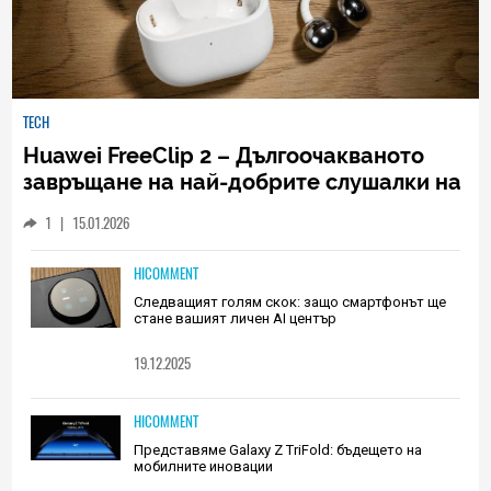
TECH
Huawei FreeClip 2 – Дългоочакваното
завръщане на най-добрите слушалки на
Huawei (РЕВЮ)
1
|
15.01.2026
HICOMMENT
Следващият голям скок: защо смартфонът ще
стане вашият личен AI център
19.12.2025
HICOMMENT
Представяме Galaxy Z TriFold: бъдещето на
мобилните иновации