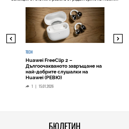
TECH
Huawei FreeClip 2 –
Дългоочакваното завръщане на
HICOMME
най-добрите слушалки на
Следв
Huawei (РЕВЮ)
смар
1
|
15.01.2026
личен
0
|
БЮЛЕТИН