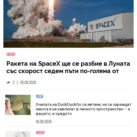
HIEND
Ракета на SpaceX ще се разбие в Луната
със скорост седем пъти по-голяма от
скоростта на звука
3
|
05.08.2026
TECH
Очилата на DuckDuckGo са евтини, не се зареждат
никога и не навлизат в личното пространство – и
вашето, и чуждото
05.08.2026
HIEND