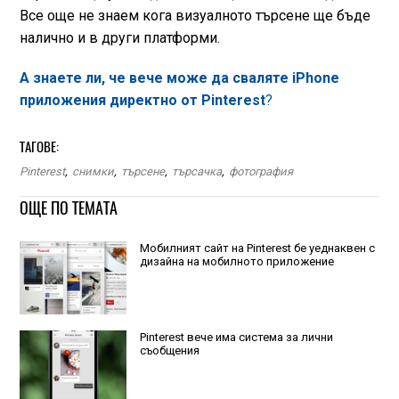
Все още не знаем кога визуалното търсене ще бъде
налично и в други платформи.
А знаете ли, че вече може да сваляте iPhone
приложения директно от Pinterest
?
ТАГОВЕ:
Pinterest
,
снимки
,
търсене
,
търсачка
,
фотография
ОЩЕ ПО ТЕМАТА
Мобилният сайт на Pinterest бе уеднаквен с
дизайна на мобилното приложение
Pinterest вече има система за лични
съобщения