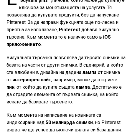
“
buyable pins
” (пинове, които може да купите) е
ключова за монетизацията на услугата. Тя
позволява да купувате продукти, без да напускане
Pinterest. За да направи функцията още по-лесна и
приятна за използване,
Pinterest
добавя визуално
търсене. Към момента то е налично само в
iOS
приложението
.
Визуалната търсачка позволява да търсите снимки на
базата на части от други снимки. В сценарий, в който
сте влюбени в дизайна на дадена
лампа
от снимка
от
интериорен сайт
, например, може да откриете
пин
, от който да купите същата
лампа
. Достатъчно е
да оградите елемента от първата снимка, на който
искате да базирате търсенето.
Към момента на написване на новината са
индексирани над
50 милиарда снимки
, но Pinterest
вярва, че ще успее да включи цялата си база данни.