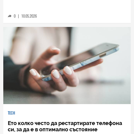
Цели 60 процента от уж сигурните MD5
пароли се разбиват за по-малко от час
0
|
10.05.2026
TECH