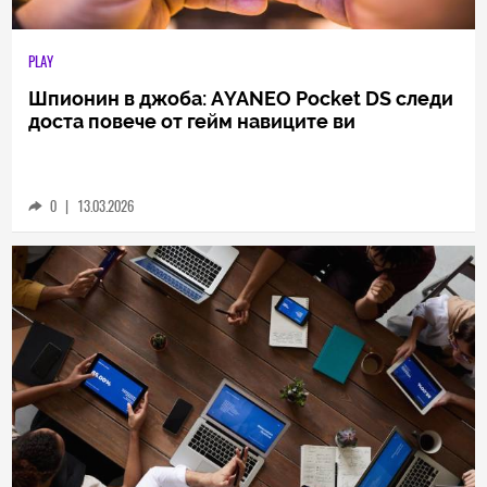
PLAY
Шпионин в джоба: АYANEO Pocket DS следи
доста повече от гейм навиците ви
0
|
13.03.2026