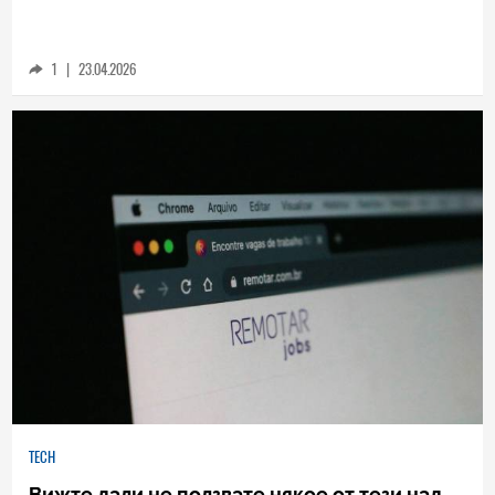
Ето колко често да рестартирате телефона
си, за да е в оптимално състояние
1
|
23.04.2026