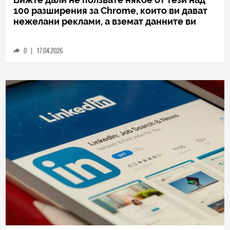
TECH
Вижте дали не ползвате някое от тези над
100 разширения за Chrome, които ви дават
нежелани реклами, а вземат данните ви
0
|
17.04.2026