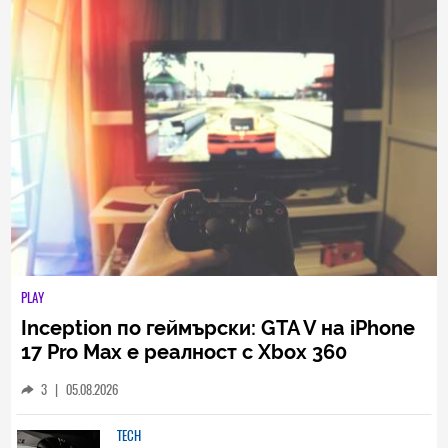
НАЙ-НОВИ
ВСИЧКИ
PLAY
Inception по геймърски: GTA V на iPhone
17 Pro Max е реалност с Xbox 360
емулатора XeniOS