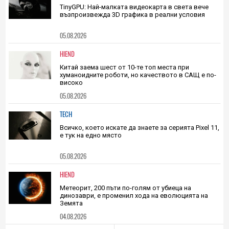
3
|
05.08.2026
TECH
TinyGPU: Най-малката видеокарта в света вече
възпроизвежда 3D графика в реални условия
05.08.2026
HIEND
Китай заема шест от 10-те топ места при
хуманоидните роботи, но качеството в САЩ е по-
високо
05.08.2026
TECH
Всичко, което искате да знаете за серията Pixel 11,
е тук на едно място
05.08.2026
HIEND
Метеорит, 200 пъти по-голям от убиеца на
динозаври, е променил хода на еволюцията на