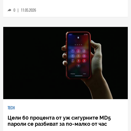
програма, вероятно сте инсталирали
зловреден софтуер
0
|
11.05.2026
TECH