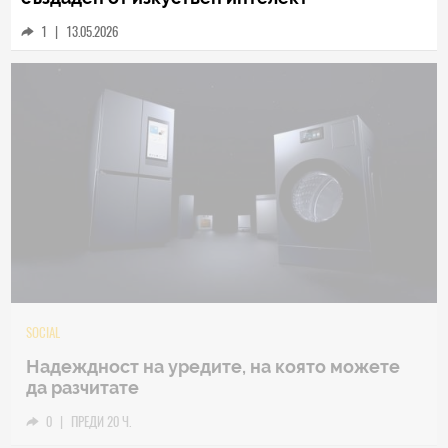
1
|
13.05.2026
TECH
Samsung Galaxy Z Fold8 Ultra – ново име,
познато представяне