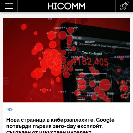
TECH
Нова страница в киберзаплахите: Google
потвърди първия zero-day експлойт,
създаден от изкуствен интелект