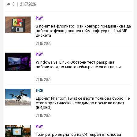
Гигантски подводен град от 60 млн.
гнезда на риби се крие под ледения
шелф на Антарктика
0
|
21.07.2026
PLAY
В почит на флопито: Този конкурс предизвиква да
поберете функционален гейм софтуер на 1.44 МВ
дискета
21.07.2026
PLAY
Windows vs. Linux: Обстоен тест разкрива
победителя, но много геймъри не са съгласни
21.07.2026
TECH
Дронът Phantom Twist се върти толкова бързо, че
става практически невидим по време на полет
(ВИДЕО)
21.07.2026