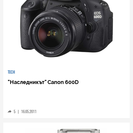
TECH
"Наследникът" Canon 600D
5
|
16.05.2011