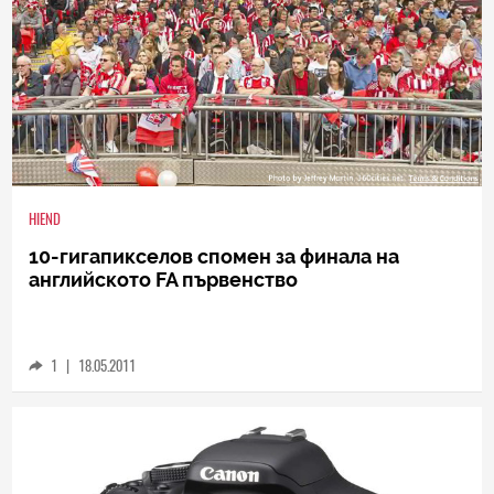
HIEND
10-гигапикселов спомен за финала на
английското FA първенство
1
|
18.05.2011