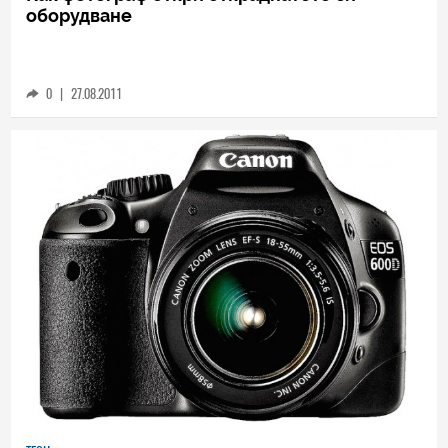
HIEND
Как фотограф откри откраднатото си
оборудване
0
|
27.08.2011