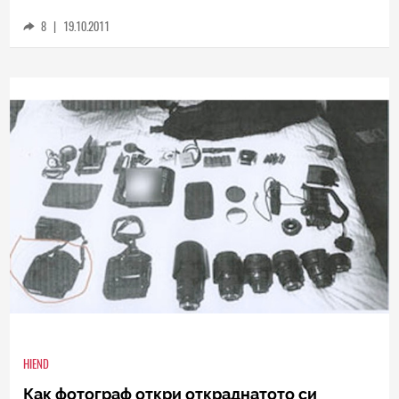
огледалнорефлексните фотоапарати
8
|
19.10.2011