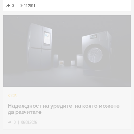
3
|
06.11.2011
TECH
Samsung Galaxy Z Fold8 Ultra – ново име,
познато представяне